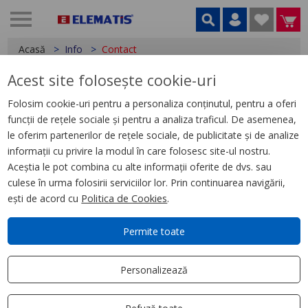
Acasă
Info
Contact
Acest site folosește cookie-uri
Prelucrarea datelor cu caracter personal
Date cu caracter personal
Folosim cookie-uri pentru a personaliza conținutul, pentru a oferi
Despre noi
funcții de rețele sociale și pentru a analiza traficul. De asemenea,
Cum comand?
le oferim partenerilor de rețele sociale, de publicitate și de analize
informații cu privire la modul în care folosesc site-ul nostru.
Cum se livrează?
Aceștia le pot combina cu alte informații oferite de dvs. sau
Cum returnez?
culese în urma folosirii serviciilor lor. Prin continuarea navigării,
Informații stoc produse
ești de acord cu
Politica de Cookies
.
Modalități de plată
Voucher
Permite toate
Cookies
Termeni și condiții
Personalizează
Contact