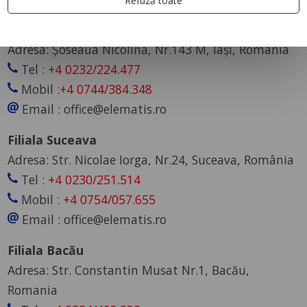
Contact
Refuză toate
Sediul central Iași
Adresa: Șoseaua Nicolina, Nr.143 M, Iași, România
Tel :
+4 0232/224.477
Mobil :
+4 0744/384.348
Email : office@elematis.ro
Filiala Suceava
Adresa: Str. Nicolae Iorga, Nr.24, Suceava, România
Tel :
+4 0230/251.514
Mobil :
+4 0754/057.655
Email : office@elematis.ro
Filiala Bacău
Adresa: Str. Constantin Musat Nr.1, Bacău,
Romania