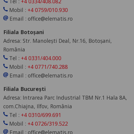
Tel :
+4 0334/408.082
Mobil :
+4 0759/010.930
Email : office@elematis.ro
Filiala Botoșani
Adresa: Str. Manolești Deal, Nr.16, Botoșani,
România
Tel :
+4 0331/404.000
Mobil :
+4 0771/740.288
Email : office@elematis.ro
Filiala București
Adresa: Intrarea Parc Industrial TBM Nr.1 Hala 8A,
com.Chiajna, Ilfov, România
Tel :
+4 0310/699.691
Mobil :
+4 0726/319.522
Email : office@elematis.ro