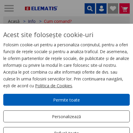
Acasă
Info
Cum comand?
Acest site folosește cookie-uri
Prelucrarea datelor cu caracter personal
Date cu caracter personal
Folosim cookie-uri pentru a personaliza conținutul, pentru a oferi
Despre noi
funcții de rețele sociale și pentru a analiza traficul. De asemenea,
Cum comand?
le oferim partenerilor de rețele sociale, de publicitate și de analize
informații cu privire la modul în care folosesc site-ul nostru.
Cum se livrează?
Aceștia le pot combina cu alte informații oferite de dvs. sau
Cum returnez?
culese în urma folosirii serviciilor lor. Prin continuarea navigării,
Informații stoc produse
ești de acord cu
Politica de Cookies
.
Modalități de plată
Voucher
Permite toate
Cookies
Termeni și condiții
Personalizează
Contact