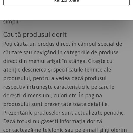
Cum comand?
Refuză toate
Tot ce trebuie să faci este să urmezi câțiva pași
simpli:
Caută produsul dorit
Poți căuta un produs direct în câmpul special de
căutare sau navigând în categoriile de produse
direct din meniul afișat în stânga. Citeşte cu
atenţie descrierea şi specificaţiile tehnice ale
produsului, pentru a vedea dacă produsul
respectiv întruneşte caracteristicile pe care le
doreşti: dimensiuni, culori etc. În pagina
produsului sunt prezentate toate detaliile.
Prezentările produselor sunt actualizate periodic.
Dacă totuşi nu găseşti informaţia dorită
contactează-ne telefonic sau pe e-mail şi îţi oferim