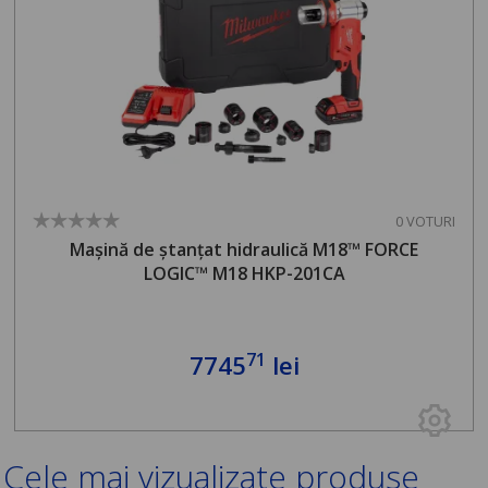
0 VOTURI
Mașină de ștanțat hidraulică M18™ FORCE
LOGIC™ M18 HKP-201CA
71
7745
lei
Cele mai vizualizate produse