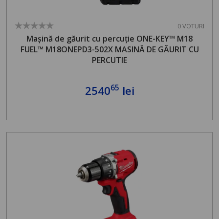
0 VOTURI
Mașină de găurit cu percuție ONE-KEY™ M18
FUEL™ M18ONEPD3-502X MASINĂ DE GĂURIT CU
PERCUTIE
65
2540
lei