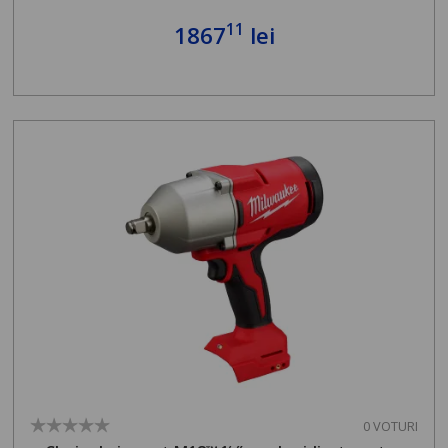
11
1867
lei
0 VOTURI