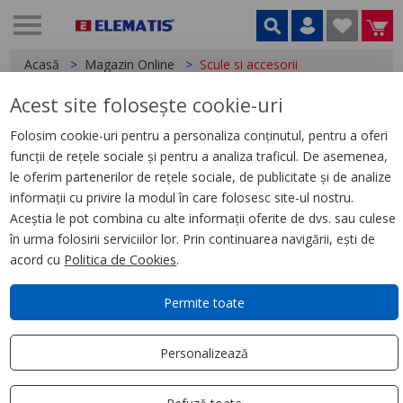
Acasă
Magazin Online
Scule si accesorii
Acest site folosește cookie-uri
Aparataj ultraterminal
Folosim cookie-uri pentru a personaliza conținutul, pentru a oferi
Sigurante automate
funcții de rețele sociale și pentru a analiza traficul. De asemenea,
le oferim partenerilor de rețele sociale, de publicitate și de analize
Cofrete modulare
informații cu privire la modul în care folosesc site-ul nostru.
Aceștia le pot combina cu alte informații oferite de dvs. sau culese
Doze
în urma folosirii serviciilor lor. Prin continuarea navigării, ești de
acord cu
Politica de Cookies
.
Cabluri
Permite toate
Trasee cabluri
Personalizează
Iluminat