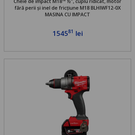
Cheie de impact M18™ ½″, cuplu ridicat, motor
fără perii și inel de fricțiune M18 BLHIWF12-0X
MASINA CU IMPACT
81
1545
lei