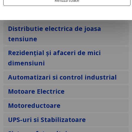
Refuză toate
Automatizari și control pentru
clădiri
Distributie electrica de joasa
tensiune
Rezidențial și afaceri de mici
dimensiuni
Automatizari si control industrial
Motoare Electrice
Motoreductoare
UPS-uri si Stabilizatoare