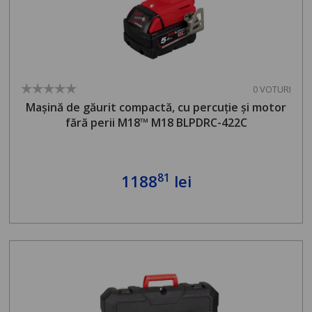
0 VOTURI
Mașină de găurit compactă, cu percuție și motor
fără perii M18™ M18 BLPDRC-422C
81
1188
lei