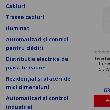
Cabluri
Trasee cabluri
Iluminat
Automatizari și control
pentru clădiri
Distributie electrica de
Inverte
Huaw
joasa tensiune
5.5KV
L
Rezidențial și afaceri de
mici dimensiuni
6
Automatizari si control
Ve
industrial