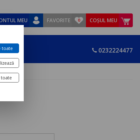
ONTUL MEU
FAVORITE
COȘUL MEU
 toate
0232224477
lizează
 toate