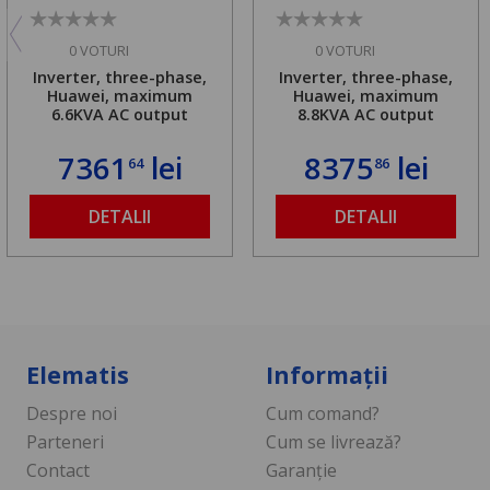
0 VOTURI
0 VOTURI
Inverter, three-phase,
Inverter, three-phase,
Huawei, maximum
Huawei, maximum
6.6KVA AC output
8.8KVA AC output
7361
lei
8375
lei
64
86
DETALII
DETALII
Elematis
Informații
Despre noi
Cum comand?
Parteneri
Cum se livrează?
Contact
Garanție