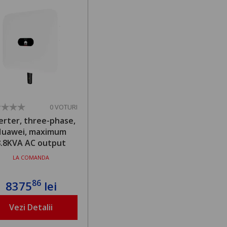
0 VOTURI
erter, three-phase,
Huawei, maximum
8.8KVA AC output
LA COMANDA
86
8375
lei
Vezi Detalii