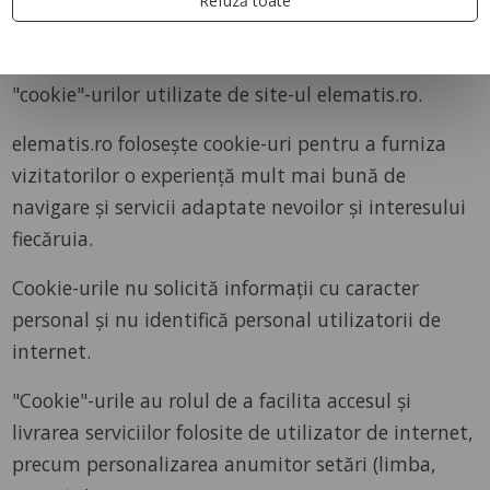
Refuză toate
a aduce la cunoștiință utilizatorului mai multe
detalii despre plasarea, utilizarea și administrarea
"cookie"-urilor utilizate de site-ul elematis.ro.
elematis.ro folosește cookie-uri pentru a furniza
vizitatorilor o experiență mult mai bună de
navigare și servicii adaptate nevoilor și interesului
fiecăruia.
Cookie-urile nu solicită informații cu caracter
personal și nu identifică personal utilizatorii de
internet.
"Cookie"-urile au rolul de a facilita accesul și
livrarea serviciilor folosite de utilizator de internet,
precum personalizarea anumitor setări (limba,