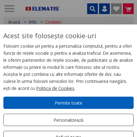
Acasă
Info
Cookies
Acest site folosește cookie-uri
Prelucrarea datelor cu caracter personal
Date cu caracter personal
Folosim cookie-uri pentru a personaliza conținutul, pentru a oferi
Despre noi
funcții de rețele sociale și pentru a analiza traficul. De asemenea,
Cum comand?
le oferim partenerilor de rețele sociale, de publicitate și de analize
informații cu privire la modul în care folosesc site-ul nostru.
Cum se livrează?
Aceștia le pot combina cu alte informații oferite de dvs. sau
Cum returnez?
culese în urma folosirii serviciilor lor. Prin continuarea navigării,
Informații stoc produse
ești de acord cu
Politica de Cookies
.
Modalități de plată
Voucher
Permite toate
Cookies
Termeni și condiții
Personalizează
Contact
Informațiile prezentate în continuare au scopul de