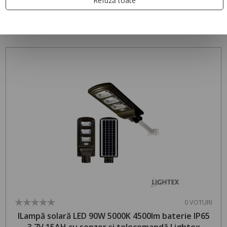
Refuză toate
PRODUSE RECOMANDATE
0 VOTURI
lLampă solară LED 90W 5000K 4500lm baterie IP65
3.7V 15AH cu senzor și telecomandă Lightex