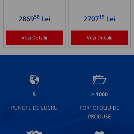
58
19
2869
Lei
2707
Lei
Vezi Detalii
Vezi Detalii
5
> 1000
PUNCTE DE LUCRU
PORTOFOLIU DE
PRODUSE