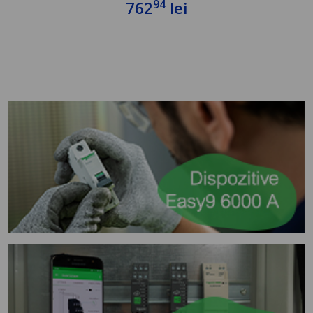
94
762
lei