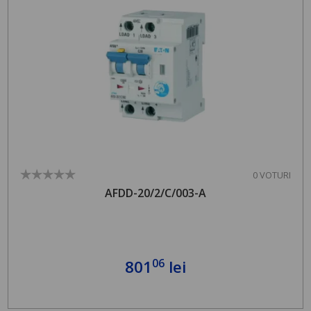
0 VOTURI
AFDD-20/2/C/003-A
06
801
lei