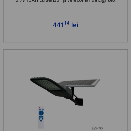
14
441
lei