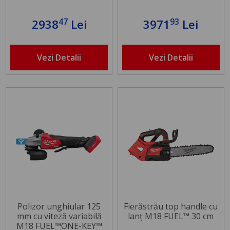
47
93
2938
Lei
3971
Lei
Vezi Detalii
Vezi Detalii
Polizor unghiular 125
Fierăstrău top handle cu
mm cu viteză variabilă
lanț M18 FUEL™ 30 cm
M18 FUEL™ONE-KEY™