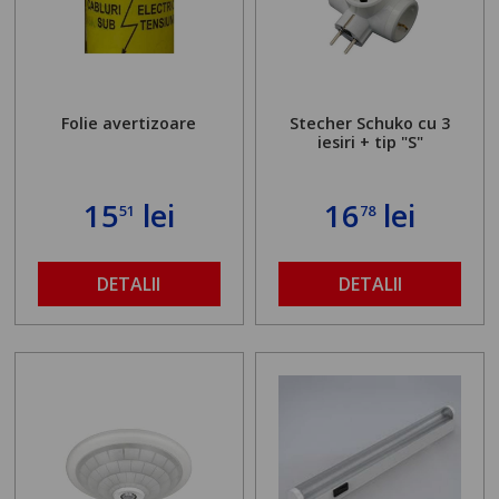
Folie avertizoare
Stecher Schuko cu 3
iesiri + tip "S"
15
lei
16
lei
51
78
DETALII
DETALII