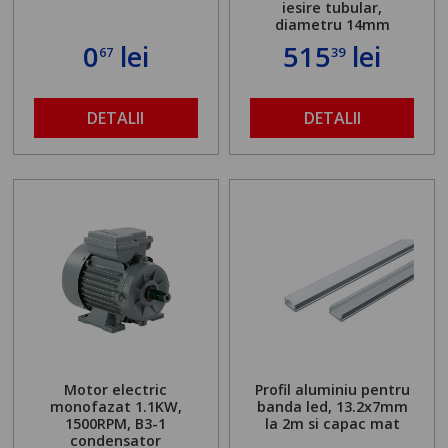
iesire tubular,
diametru 14mm
0
lei
515
lei
67
39
DETALII
DETALII
Motor electric
Profil aluminiu pentru
monofazat 1.1KW,
banda led, 13.2x7mm
1500RPM, B3-1
la 2m si capac mat
condensator