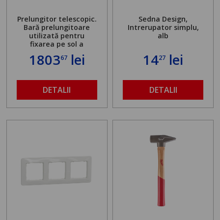
Prelungitor telescopic.
Sedna Design,
Bară prelungitoare
Intrerupator simplu,
utilizată pentru
alb
fixarea pe sol a
standului mașinii de
1803
lei
14
lei
67
27
găurit în locul
buloanelor de
ancorare. Greutate
maximă admisă de 500
DETALII
DETALII
kg și înălțime reglabilă
de la 1,8 la 2,9 m