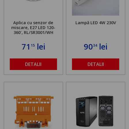
Aplica cu senzor de
Lampă LED 4W 230V
miscare, E27 LED 120-
360', RL/SR3001/WH
71
lei
90
lei
15
34
DETALII
DETALII