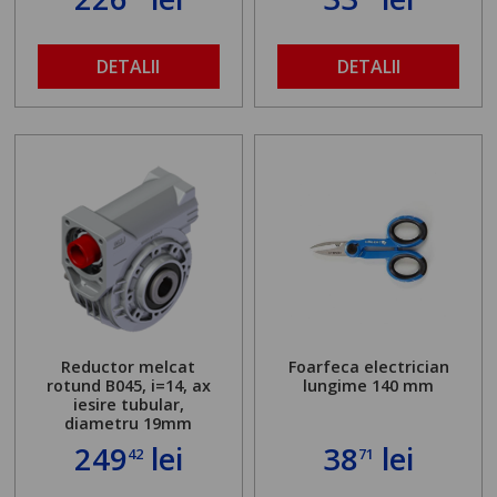
DETALII
DETALII
Reductor melcat
Foarfeca electrician
rotund B045, i=14, ax
lungime 140 mm
iesire tubular,
diametru 19mm
249
lei
38
lei
42
71