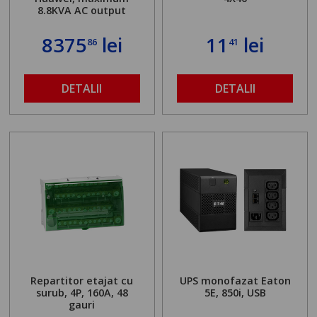
8.8KVA AC output
8375
lei
11
lei
86
41
DETALII
DETALII
Repartitor etajat cu
UPS monofazat Eaton
surub, 4P, 160A, 48
5E, 850i, USB
gauri