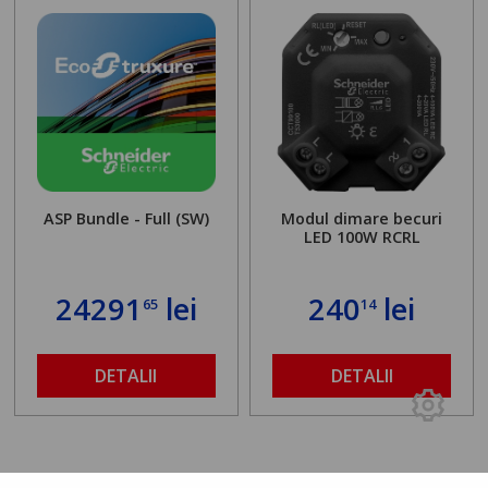
ASP Bundle - Full (SW)
Modul dimare becuri
LED 100W RCRL
24291
lei
240
lei
65
14
DETALII
DETALII