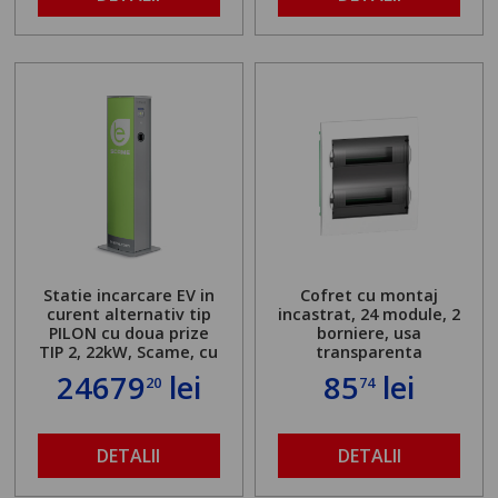
Statie incarcare EV in
Cofret cu montaj
curent alternativ tip
incastrat, 24 module, 2
PILON cu doua prize
borniere, usa
TIP 2, 22kW, Scame, cu
transparenta
server local
24679
lei
85
lei
20
74
DETALII
DETALII