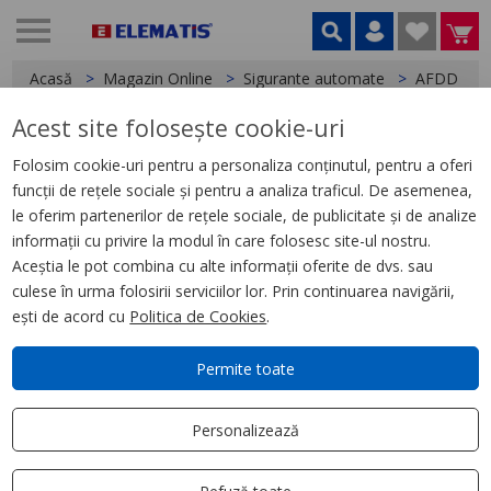
Acasă
Magazin Online
Sigurante automate
AFDD
Acest site folosește cookie-uri
< AFDD
Folosim cookie-uri pentru a personaliza conținutul, pentru a oferi
funcții de rețele sociale și pentru a analiza traficul. De asemenea,
AFDD-25/2/C/003-A
le oferim partenerilor de rețele sociale, de publicitate și de analize
informații cu privire la modul în care folosesc site-ul nostru.
Aceștia le pot combina cu alte informații oferite de dvs. sau
culese în urma folosirii serviciilor lor. Prin continuarea navigării,
ești de acord cu
Politica de Cookies
.
Permite toate
Personalizează