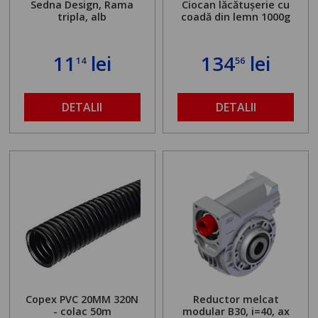
Sedna Design, Rama
Ciocan lăcătușerie cu
tripla, alb
coadă din lemn 1000g
11
lei
134
lei
14
56
DETALII
DETALII
Copex PVC 20MM 320N
Reductor melcat
- colac 50m
modular B30, i=40, ax