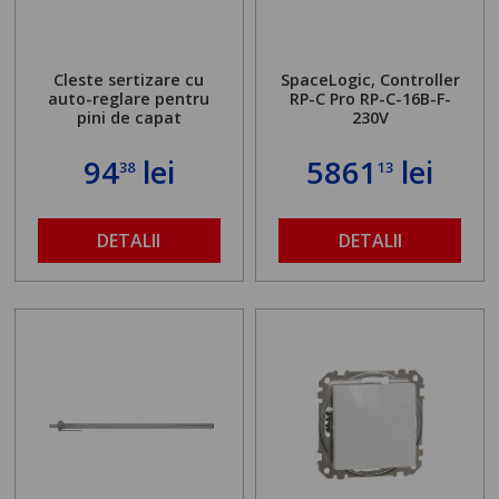
Cleste sertizare cu
SpaceLogic, Controller
auto-reglare pentru
RP-C Pro RP-C-16B-F-
pini de capat
230V
94
lei
5861
lei
38
13
DETALII
DETALII