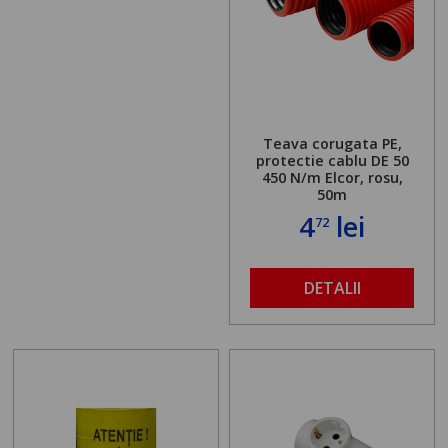
Teava corugata PE,
protectie cablu DE 50
450 N/m Elcor, rosu,
50m
4
lei
72
DETALII