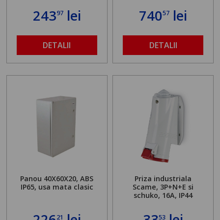
243
lei
740
lei
97
57
DETALII
DETALII
Panou 40X60X20, ABS
Priza industriala
IP65, usa mata clasic
Scame, 3P+N+E si
schuko, 16A, IP44
226
lei
33
lei
21
53