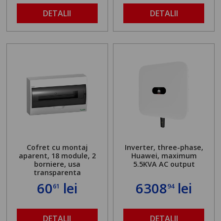
DETALII
DETALII
Cofret cu montaj
Inverter, three-phase,
aparent, 18 module, 2
Huawei, maximum
borniere, usa
5.5KVA AC output
transparenta
60
lei
6308
lei
61
94
DETALII
DETALII