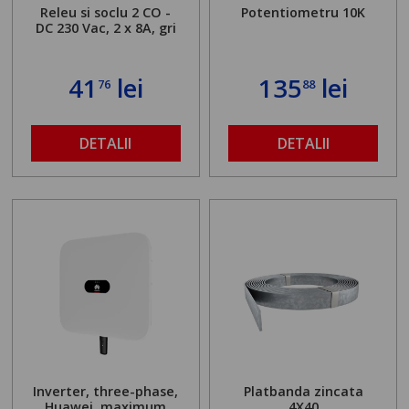
Releu si soclu 2 CO -
Potentiometru 10K
DC 230 Vac, 2 x 8A, gri
41
lei
135
lei
76
88
DETALII
DETALII
Inverter, three-phase,
Platbanda zincata
Huawei, maximum
4X40