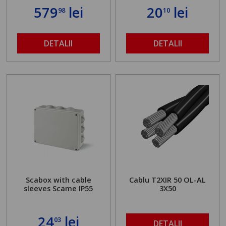
579
lei
20
lei
98
10
DETALII
DETALII
Scabox with cable
Cablu T2XIR 50 OL-AL
sleeves Scame IP55
3X50
24
lei
03
DETALII