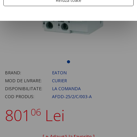
Refuză toate
BRAND:
EATON
MOD DE LIVRARE:
CURIER
DISPONIBILITATE:
LA COMANDA
COD PRODUS:
AFDD-25/2/C/003-A
801
Lei
06
[ + Adaugă la favorite ]