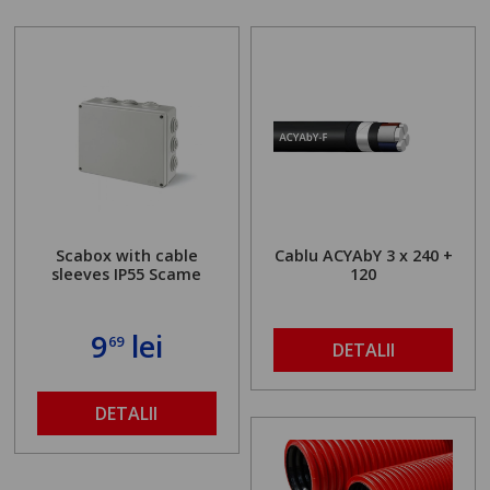
Scabox with cable
Cablu ACYAbY 3 x 240 +
sleeves IP55 Scame
120
9
lei
69
DETALII
DETALII