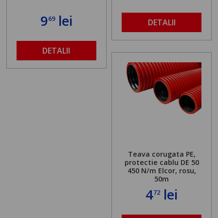
9
lei
69
DETALII
DETALII
Teava corugata PE,
protectie cablu DE 50
450 N/m Elcor, rosu,
50m
4
lei
72