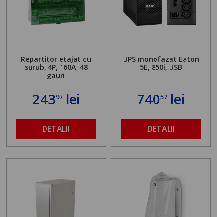
Repartitor etajat cu
UPS monofazat Eaton
surub, 4P, 160A, 48
5E, 850i, USB
gauri
243
lei
740
lei
97
57
DETALII
DETALII