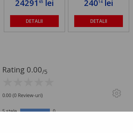
24291
lei
240
lei
65
14
DETALII
DETALII
Rating 0.00
/5
0.00 (0 Review-uri)
5 stele
0
4 stele
0
3 stele
0
2 stele
0