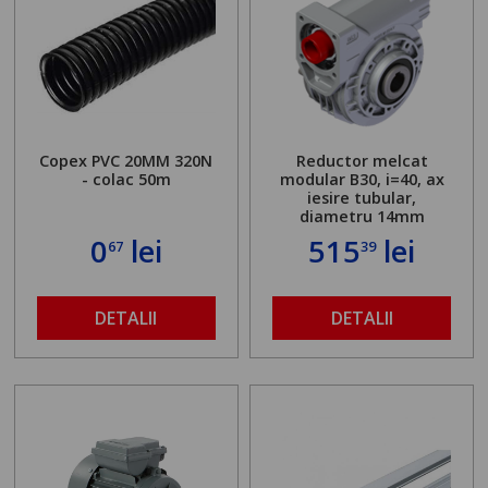
Copex PVC 20MM 320N
Reductor melcat
- colac 50m
modular B30, i=40, ax
iesire tubular,
diametru 14mm
0
lei
515
lei
67
39
DETALII
DETALII