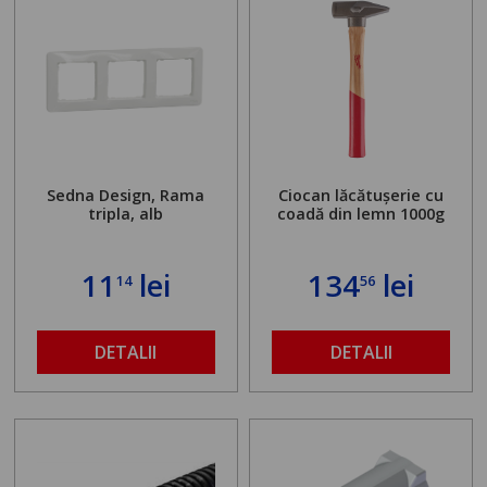
Sedna Design, Rama
Ciocan lăcătușerie cu
tripla, alb
coadă din lemn 1000g
11
lei
134
lei
14
56
DETALII
DETALII