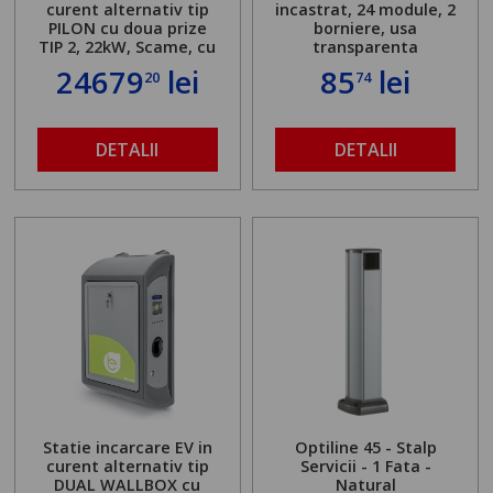
curent alternativ tip
incastrat, 24 module, 2
PILON cu doua prize
borniere, usa
TIP 2, 22kW, Scame, cu
transparenta
server local
24679
lei
85
lei
20
74
DETALII
DETALII
Statie incarcare EV in
Optiline 45 - Stalp
curent alternativ tip
Servicii - 1 Fata -
DUAL WALLBOX cu
Natural