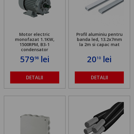
Motor electric
Profil aluminiu pentru
monofazat 1.1KW,
banda led, 13.2x7mm
1500RPM, B3-1
la 2m si capac mat
condensator
579
lei
20
lei
98
10
DETALII
DETALII