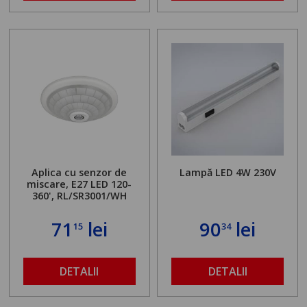
Aplica cu senzor de
Lampă LED 4W 230V
miscare, E27 LED 120-
360', RL/SR3001/WH
71
lei
90
lei
15
34
DETALII
DETALII