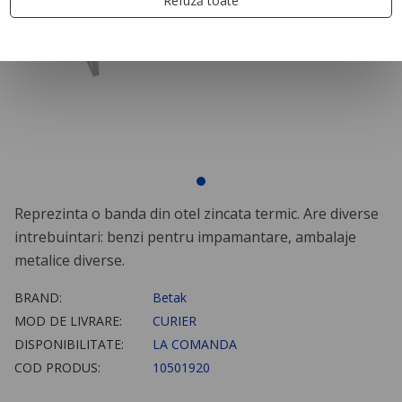
Refuză toate
Reprezinta o banda din otel zincata termic. Are diverse
intrebuintari: benzi pentru impamantare, ambalaje
metalice diverse.
BRAND:
Betak
MOD DE LIVRARE:
CURIER
DISPONIBILITATE:
LA COMANDA
COD PRODUS:
10501920