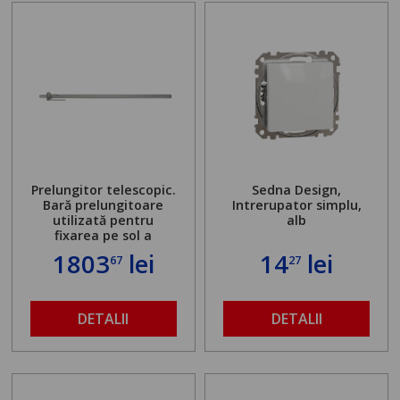
Prelungitor telescopic.
Sedna Design,
Bară prelungitoare
Intrerupator simplu,
utilizată pentru
alb
fixarea pe sol a
standului mașinii de
1803
lei
14
lei
67
27
găurit în locul
buloanelor de
ancorare. Greutate
maximă admisă de 500
DETALII
DETALII
kg și înălțime reglabilă
de la 1,8 la 2,9 m