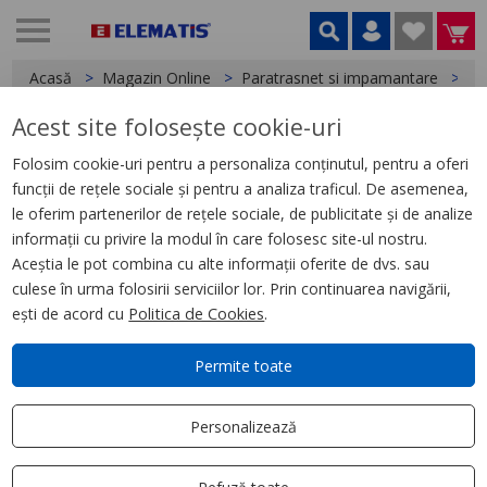
Acasă
Magazin Online
Paratrasnet si impamantare
Im
Acest site folosește cookie-uri
< Impamantare
Folosim cookie-uri pentru a personaliza conținutul, pentru a oferi
funcții de rețele sociale și pentru a analiza traficul. De asemenea,
Platbanda zincata 4X40
le oferim partenerilor de rețele sociale, de publicitate și de analize
informații cu privire la modul în care folosesc site-ul nostru.
Aceștia le pot combina cu alte informații oferite de dvs. sau
culese în urma folosirii serviciilor lor. Prin continuarea navigării,
ești de acord cu
Politica de Cookies
.
Permite toate
Personalizează