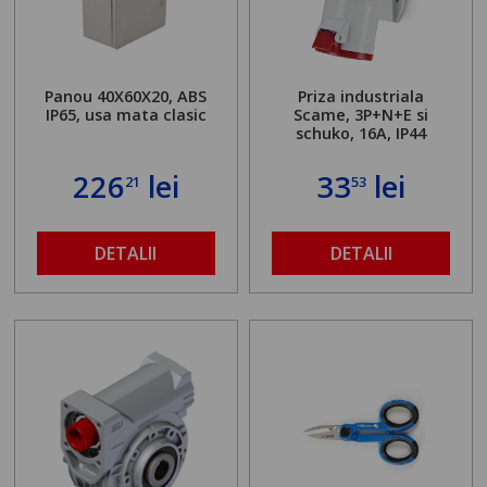
Panou 40X60X20, ABS
Priza industriala
IP65, usa mata clasic
Scame, 3P+N+E si
schuko, 16A, IP44
226
lei
33
lei
21
53
DETALII
DETALII