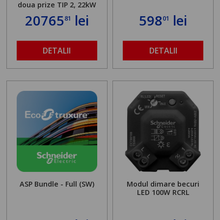
doua prize TIP 2, 22kW
20765
lei
598
lei
81
01
DETALII
DETALII
ASP Bundle - Full (SW)
Modul dimare becuri
LED 100W RCRL