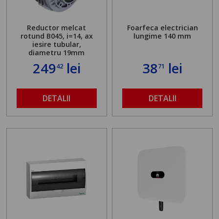
Reductor melcat
Foarfeca electrician
rotund B045, i=14, ax
lungime 140 mm
iesire tubular,
diametru 19mm
249
lei
38
lei
42
71
DETALII
DETALII