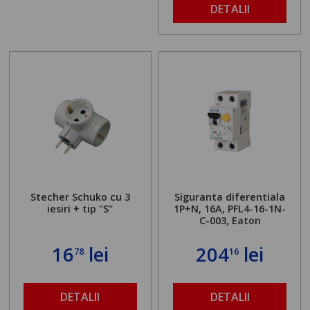
DETALII
Stecher Schuko cu 3
Siguranta diferentiala
iesiri + tip "S"
1P+N, 16A, PFL4-16-1N-
C-003, Eaton
16
lei
204
lei
78
16
DETALII
DETALII