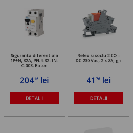
Siguranta diferentiala
Releu si soclu 2 CO -
1P+N, 32A, PFL4-32-1N-
DC 230 Vac, 2 x 8A, gri
C-003, Eaton
204
lei
41
lei
16
76
DETALII
DETALII