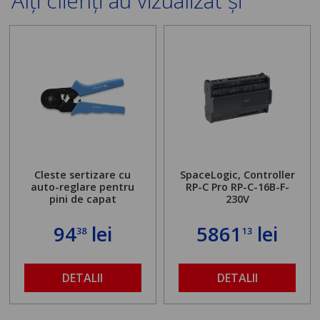
Alți clienți au vizualizat și
Cleste sertizare cu
SpaceLogic, Controller
auto-reglare pentru
RP-C Pro RP-C-16B-F-
pini de capat
230V
94
lei
5861
lei
38
13
DETALII
DETALII