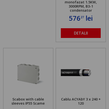
monofazat 1.5KW,
3000RPM, B3-1
condensator
576
lei
27
DETALII
Scabox with cable
Cablu ACYAbY 3 x 240 +
sleeves IP55 Scame
120