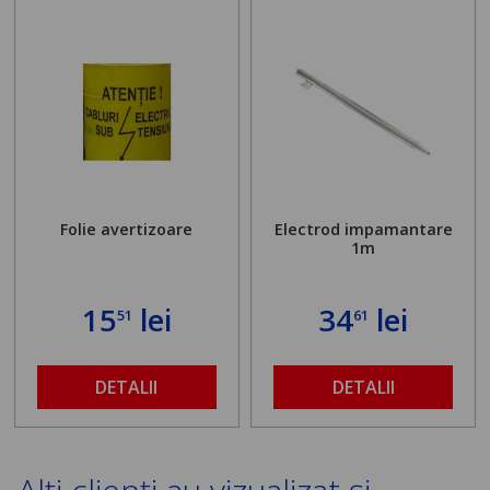
Folie avertizoare
Electrod impamantare
1m
15
lei
34
lei
51
61
DETALII
DETALII