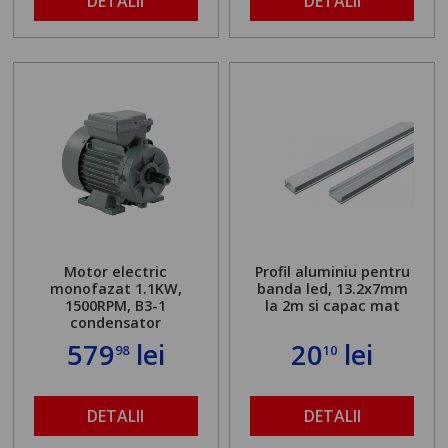
DETALII
DETALII
Motor electric
Profil aluminiu pentru
monofazat 1.1KW,
banda led, 13.2x7mm
1500RPM, B3-1
la 2m si capac mat
condensator
579
lei
20
lei
98
10
DETALII
DETALII