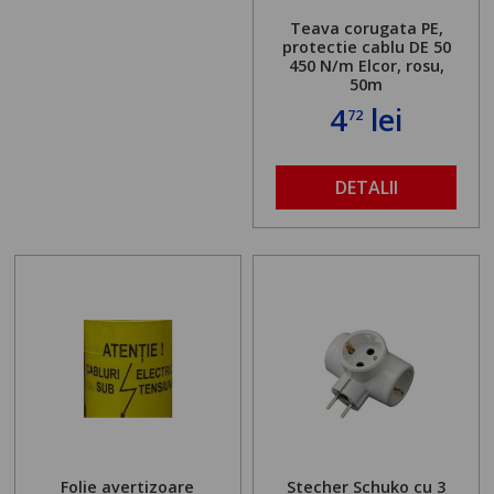
Teava corugata PE,
protectie cablu DE 50
450 N/m Elcor, rosu,
50m
4
lei
72
DETALII
Folie avertizoare
Stecher Schuko cu 3