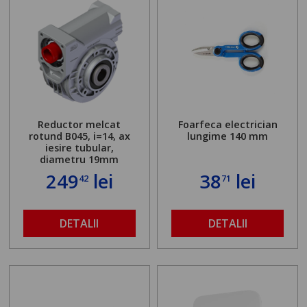
Reductor melcat
Foarfeca electrician
rotund B045, i=14, ax
lungime 140 mm
iesire tubular,
diametru 19mm
249
lei
38
lei
42
71
DETALII
DETALII