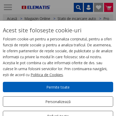
Acasă
Magazin Online
Statii de incarcare auto
Produs
Acest site folosește cookie-uri
< Produse
Folosim cookie-uri pentru a personaliza conținutul, pentru a oferi
funcții de rețele sociale și pentru a analiza traficul. De asemenea,
Statie incarcare EV in curent
le oferim partenerilor de rețele sociale, de publicitate și de analize
alternativ tip DUAL WALLBOX
informații cu privire la modul în care folosesc site-ul nostru.
cu doua prize TIP 2, 22kW
Aceștia le pot combina cu alte informații oferite de dvs. sau
culese în urma folosirii serviciilor lor. Prin continuarea navigării,
ești de acord cu
Politica de Cookies
.
Permite toate
Personalizează