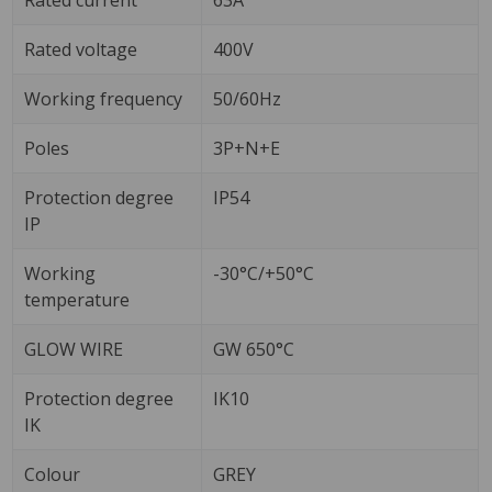
Rated voltage
400V
Working frequency
50/60Hz
Poles
3P+N+E
Protection degree
IP54
IP
Working
-30°C/+50°C
temperature
GLOW WIRE
GW 650°C
Protection degree
IK10
IK
Colour
GREY