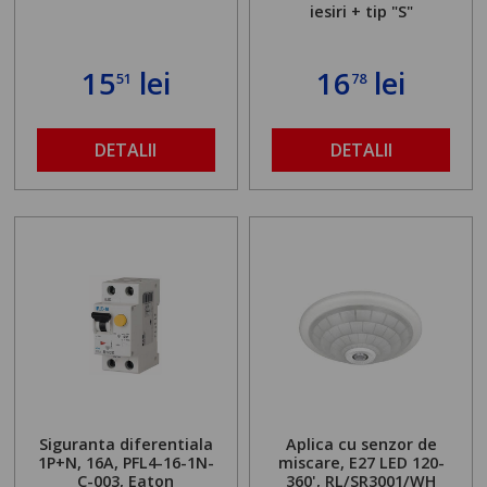
iesiri + tip "S"
15
lei
16
lei
51
78
DETALII
DETALII
Siguranta diferentiala
Aplica cu senzor de
1P+N, 16A, PFL4-16-1N-
miscare, E27 LED 120-
C-003, Eaton
360', RL/SR3001/WH