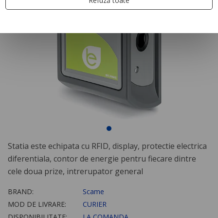
Refuză toate
Statia este echipata cu RFID, display, protectie electrica
diferentiala, contor de energie pentru fiecare dintre
cele doua prize, intrerupator general
BRAND:
Scame
MOD DE LIVRARE:
CURIER
DISPONIBILITATE:
LA COMANDA