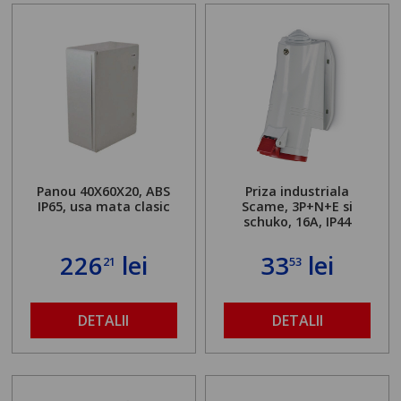
Panou 40X60X20, ABS
Priza industriala
IP65, usa mata clasic
Scame, 3P+N+E si
schuko, 16A, IP44
226
lei
33
lei
21
53
DETALII
DETALII