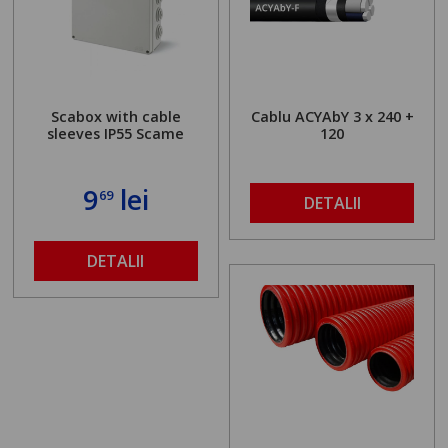
Scabox with cable
Cablu ACYAbY 3 x 240 +
sleeves IP55 Scame
120
9
lei
69
DETALII
DETALII