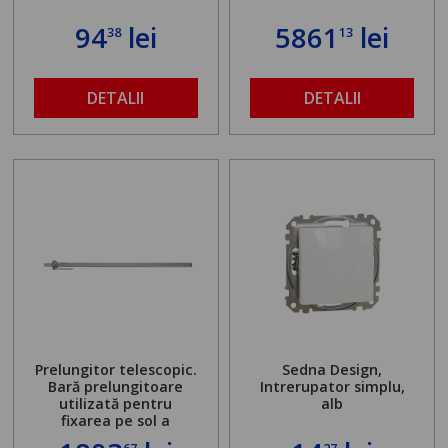
94
lei
5861
lei
38
13
DETALII
DETALII
Prelungitor telescopic.
Sedna Design,
Bară prelungitoare
Intrerupator simplu,
utilizată pentru
alb
fixarea pe sol a
standului mașinii de
67
27