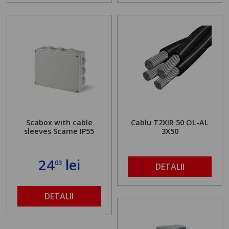
Scabox with cable
Cablu T2XIR 50 OL-AL
sleeves Scame IP55
3X50
24
lei
03
DETALII
DETALII