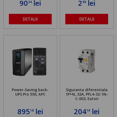
90
lei
2
lei
34
99
DETALII
DETALII
Power-Saving back-
Siguranta diferentiala
UPS Pro 550, APC
1P+N, 32A, PFL4-32-1N-
C-003, Eaton
895
lei
204
lei
18
16