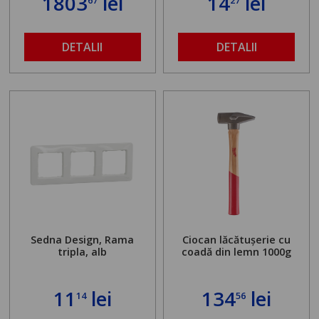
1803
lei
14
lei
găurit în locul
buloanelor de
ancorare. Greutate
maximă admisă de 500
DETALII
DETALII
kg și înălțime reglabilă
de la 1,8 la 2,9 m
Sedna Design, Rama
Ciocan lăcătușerie cu
tripla, alb
coadă din lemn 1000g
11
lei
134
lei
14
56