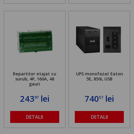
Repartitor etajat cu
UPS monofazat Eaton
surub, 4P, 160A, 48
5E, 850i, USB
gauri
243
lei
740
lei
97
57
DETALII
DETALII