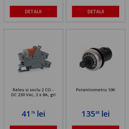
DETALII
DETALII
Releu si soclu 2 CO -
Potentiometru 10K
DC 230 Vac, 2 x 8A, gri
41
lei
135
lei
76
88