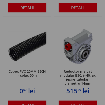
DETALII
DETALII
Copex PVC 20MM 320N
Reductor melcat
- colac 50m
modular B30, i=40, ax
iesire tubular,
diametru 14mm
0
lei
515
lei
67
39