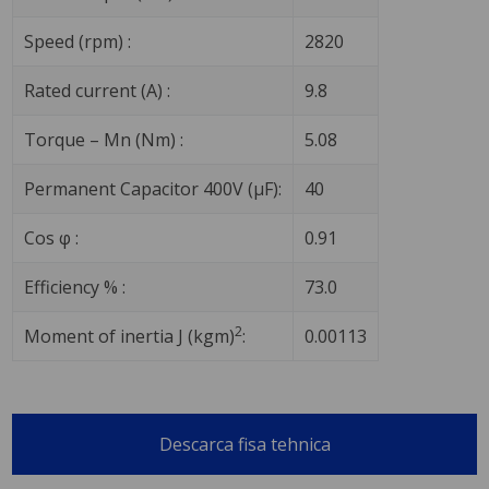
Speed (rpm) :
2820
Rated current (A) :
9.8
Torque – Mn (Nm) :
5.08
Permanent Capacitor 400V (μF):
40
Cos φ :
0.91
Efficiency % :
73.0
2
Moment of inertia J (kgm)
:
0.00113
Descarca fisa tehnica