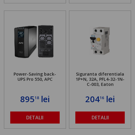
Power-Saving back-
Siguranta diferentiala
UPS Pro 550, APC
1P+N, 32A, PFL4-32-1N-
C-003, Eaton
895
lei
204
lei
18
16
DETALII
DETALII