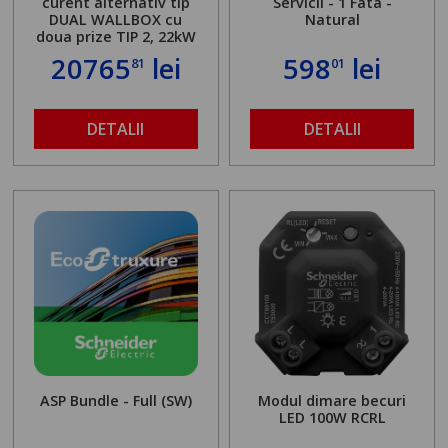
curent alternativ tip
Servicii - 1 Fata -
DUAL WALLBOX cu
Natural
doua prize TIP 2, 22kW
20765
lei
598
lei
81
01
DETALII
DETALII
ASP Bundle - Full (SW)
Modul dimare becuri
LED 100W RCRL