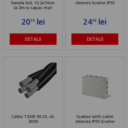
banda led, 13.2x7mm
sleeves Scame IP55
la 2m si capac mat
20
lei
24
lei
10
03
DETALII
DETALII
Cablu T2XIR 50 OL-AL
Scabox with cable
3X50
sleeves IP55 Scame