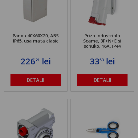
Panou 40X60X20, ABS
Priza industriala
IP65, usa mata clasic
Scame, 3P+N+E si
schuko, 16A, IP44
226
lei
33
lei
21
53
DETALII
DETALII