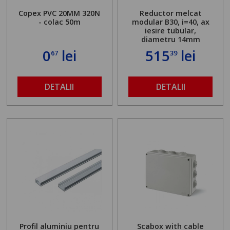
Copex PVC 20MM 320N
Reductor melcat
- colac 50m
modular B30, i=40, ax
iesire tubular,
diametru 14mm
0
lei
515
lei
67
39
DETALII
DETALII
Profil aluminiu pentru
Scabox with cable