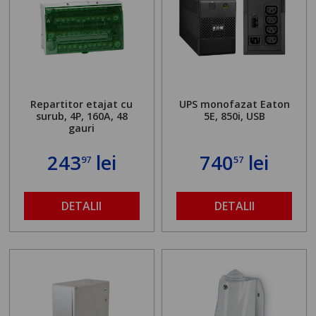
Repartitor etajat cu
UPS monofazat Eaton
surub, 4P, 160A, 48
5E, 850i, USB
gauri
243
lei
740
lei
97
57
DETALII
DETALII