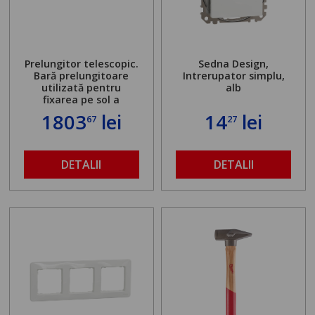
Prelungitor telescopic.
Sedna Design,
Bară prelungitoare
Intrerupator simplu,
utilizată pentru
alb
fixarea pe sol a
standului mașinii de
1803
lei
14
lei
67
27
găurit în locul
buloanelor de
ancorare. Greutate
maximă admisă de 500
DETALII
DETALII
kg și înălțime reglabilă
de la 1,8 la 2,9 m