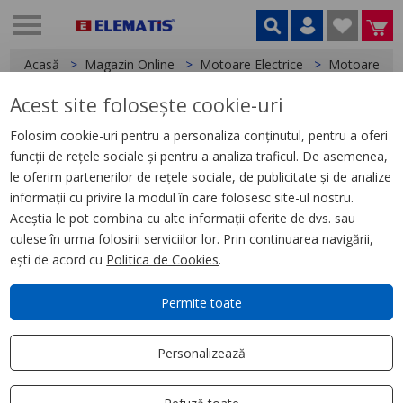
Acasă
Magazin Online
Motoare Electrice
Motoare mo
Acest site folosește cookie-uri
< Motoare monofazate
Folosim cookie-uri pentru a personaliza conținutul, pentru a oferi
funcții de rețele sociale și pentru a analiza traficul. De asemenea,
Motor electric monofazat
le oferim partenerilor de rețele sociale, de publicitate și de analize
1.5KW, 3000RPM, B3-1
informații cu privire la modul în care folosesc site-ul nostru.
condensator
Aceștia le pot combina cu alte informații oferite de dvs. sau
culese în urma folosirii serviciilor lor. Prin continuarea navigării,
ești de acord cu
Politica de Cookies
.
Permite toate
Personalizează