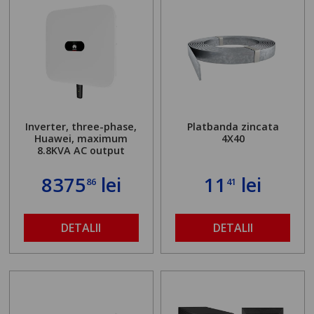
Inverter, three-phase,
Platbanda zincata
Huawei, maximum
4X40
8.8KVA AC output
8375
lei
11
lei
86
41
DETALII
DETALII