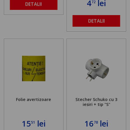
4
lei
72
DETALII
DETALII
Folie avertizoare
Stecher Schuko cu 3
iesiri + tip "S"
15
lei
16
lei
51
78