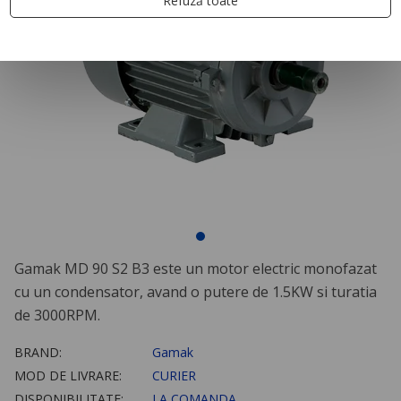
Refuză toate
Gamak MD 90 S2 B3 este un motor electric monofazat
cu un condensator, avand o putere de 1.5KW si turatia
de 3000RPM.
BRAND:
Gamak
MOD DE LIVRARE:
CURIER
DISPONIBILITATE:
LA COMANDA