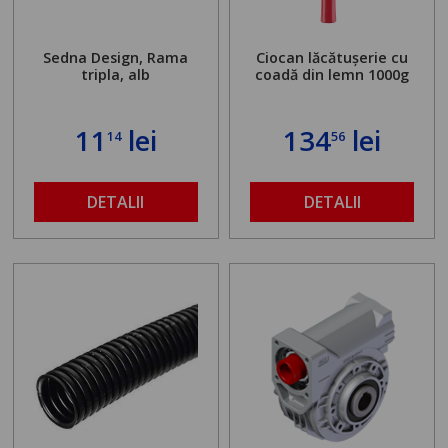
Sedna Design, Rama
Ciocan lăcătușerie cu
tripla, alb
coadă din lemn 1000g
11
lei
134
lei
14
56
DETALII
DETALII