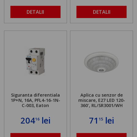
DETALII
DETALII
Siguranta diferentiala
Aplica cu senzor de
1P+N, 16A, PFL4-16-1N-
miscare, E27 LED 120-
C-003, Eaton
360', RL/SR3001/WH
204
lei
71
lei
16
15