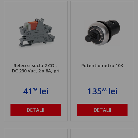
Releu si soclu 2 CO -
Potentiometru 10K
DC 230 Vac, 2 x 8A, gri
41
lei
135
lei
76
88
DETALII
DETALII