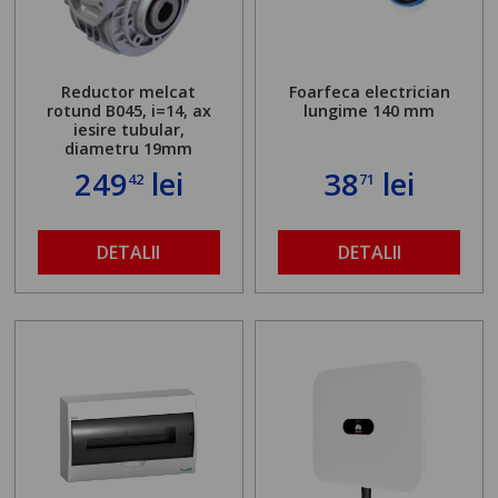
Reductor melcat
Foarfeca electrician
rotund B045, i=14, ax
lungime 140 mm
iesire tubular,
diametru 19mm
249
lei
38
lei
42
71
DETALII
DETALII