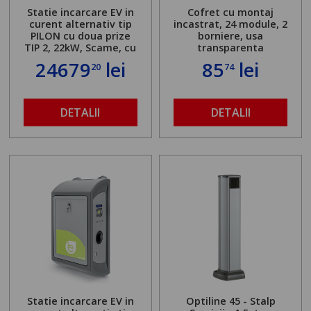
Statie incarcare EV in
Cofret cu montaj
curent alternativ tip
incastrat, 24 module, 2
PILON cu doua prize
borniere, usa
TIP 2, 22kW, Scame, cu
transparenta
server local
24679
lei
85
lei
20
74
DETALII
DETALII
Statie incarcare EV in
Optiline 45 - Stalp