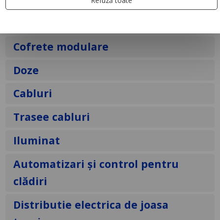
System
Refuză toate
Sigurante automate
Cofrete modulare
Doze
Cabluri
Trasee cabluri
Iluminat
Automatizari și control pentru
clădiri
Distributie electrica de joasa