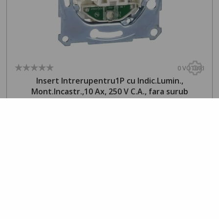
0 VOTURI
Insert Intrerupentru1P cu Indic.Lumin.,
Mont.Incastr.,10 Ax, 250 V C.A., fara surub
09
65
lei
Cele mai vizualizate produse