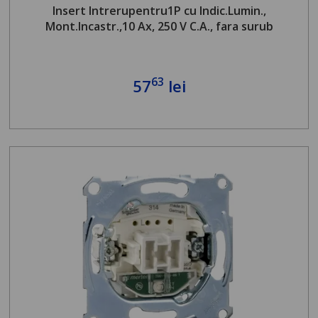
Insert Intrerupentru1P cu Indic.Lumin.,
Mont.Incastr.,10 Ax, 250 V C.A., fara surub
63
57
lei