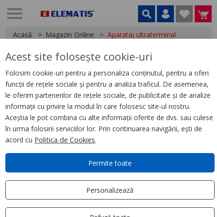
Acasă
Magazin Online
Aparataj ultraterminal
Acest site folosește cookie-uri
Aparataj ultraterminal
Folosim cookie-uri pentru a personaliza conținutul, pentru a oferi
Cedar
funcții de rețele sociale și pentru a analiza traficul. De asemenea,
Merten System
le oferim partenerilor de rețele sociale, de publicitate și de analize
informații cu privire la modul în care folosesc site-ul nostru.
Mureva
Aceștia le pot combina cu alte informații oferite de dvs. sau culese
Easy Styl
în urma folosirii serviciilor lor. Prin continuarea navigării, ești de
Sedna
acord cu
Politica de Cookies
.
Asfora
Permite toate
Chorus
Merten KNX
Personalizează
Noua Unica