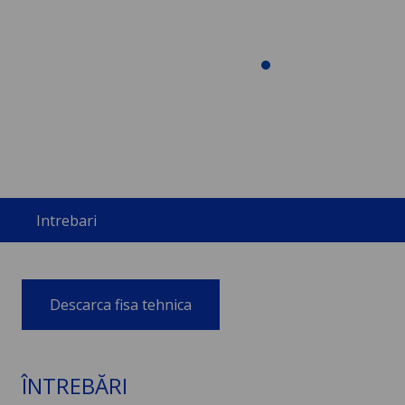
Intrebari
Descarca fisa tehnica
ÎNTREBĂRI