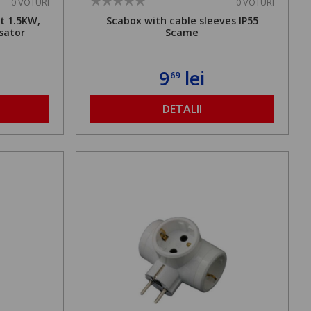
0 VOTURI
0 VOTURI
t 1.5KW,
Scabox with cable sleeves IP55
sator
Scame
9
lei
69
DETALII