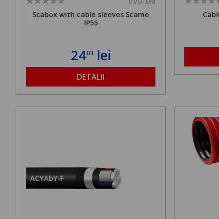
0 VOTURI
Scabox with cable sleeves Scame
Cabl
IP55
24
lei
03
DETALII