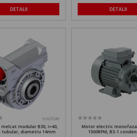
1,8 la 2,9 m
DETALII
DETALII
0 VOTURI
 melcat modular B30, i=40,
Motor electric monofaza
re tubular, diametru 14mm
1500RPM, B3-1 conden