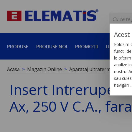
Acest 
Folosim c
PRODUSE
PRODUSE NOI
PROMOȚII
LICHIDĂRI 
funcții d
le oferim 
analize in
Acasă
Magazin Online
Aparataj ultraterminal
Me
nostru. A
sau culese
Insert Intrerupent
navigării
Ax, 250 V C.A., far