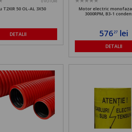
0 VOTURI
u T2XIR 50 OL-AL 3X50
Motor electric monofaza
3000RPM, B3-1 conden
576
lei
27
DETALII
DETALII