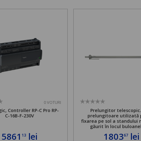
0 VOTURI
ic, Controller RP-C Pro RP-
Prelungitor telescopic
C-16B-F-230V
prelungitoare utilizată
fixarea pe sol a standului 
găurit în locul buloane
ancorare. Greutate maxi
5861
lei
1803
lei
13
67
de 500 kg și înălțime regla