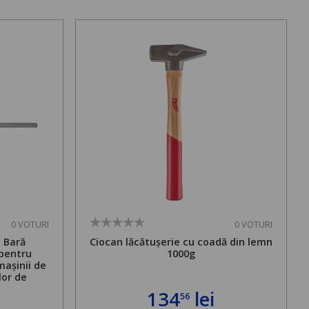
0 VOTURI
0 VOTURI
. Bară
Ciocan lăcătușerie cu coadă din lemn
 pentru
1000g
mașinii de
lor de
mă admisă
134
lei
56
bilă de la