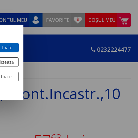
ONTUL MEU
FAVORITE
COȘUL MEU
 toate
0232224477
lizează
 toate
, Mont.Incastr.,10
63