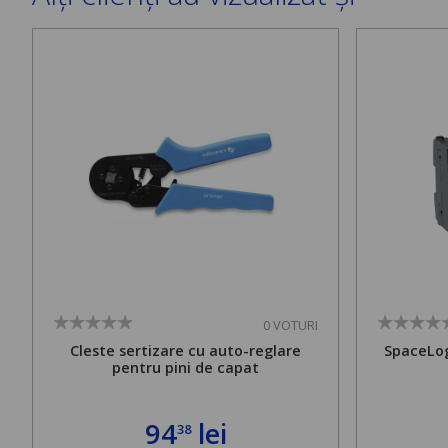
0 VOTURI
Cleste sertizare cu auto-reglare
SpaceLog
pentru pini de capat
94
lei
38