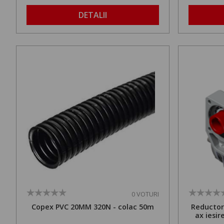
DETALII
0 VOTURI
Copex PVC 20MM 320N - colac 50m
Reductor
ax iesi