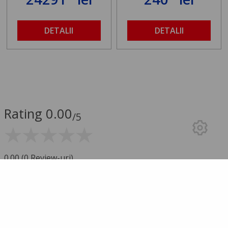
DETALII
DETALII
Rating 0.00
/5
0.00 (0 Review-uri)
5 stele
0
4 stele
0
3 stele
0
2 stele
0