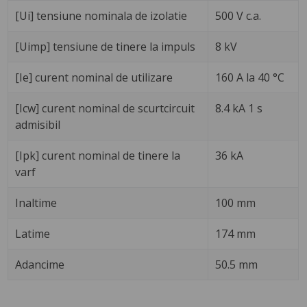
[Ui] tensiune nominala de izolatie
500 V c.a.
[Uimp] tensiune de tinere la impuls
8 kV
[Ie] curent nominal de utilizare
160 A la 40 °C
[Icw] curent nominal de scurtcircuit
8.4 kA 1 s
admisibil
[Ipk] curent nominal de tinere la
36 kA
varf
Inaltime
100 mm
Latime
174 mm
Adancime
50.5 mm