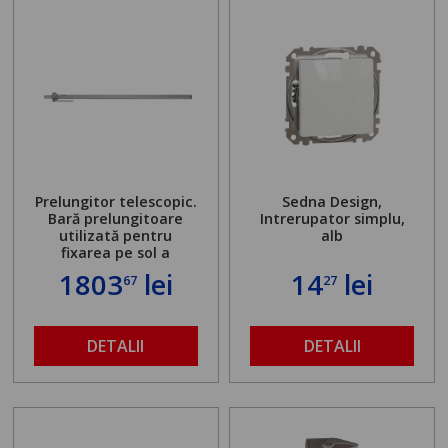
Prelungitor telescopic.
Sedna Design,
Bară prelungitoare
Intrerupator simplu,
utilizată pentru
alb
fixarea pe sol a
standului mașinii de
1803
lei
14
lei
67
27
găurit în locul
buloanelor de
ancorare. Greutate
maximă admisă de 500
DETALII
DETALII
kg și înălțime reglabilă
de la 1,8 la 2,9 m