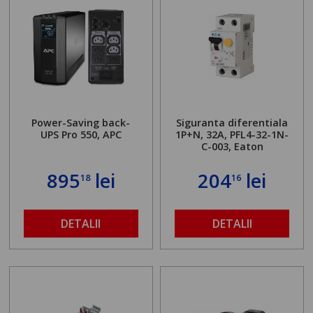
Power-Saving back-
Siguranta diferentiala
UPS Pro 550, APC
1P+N, 32A, PFL4-32-1N-
C-003, Eaton
895
lei
204
lei
18
16
DETALII
DETALII