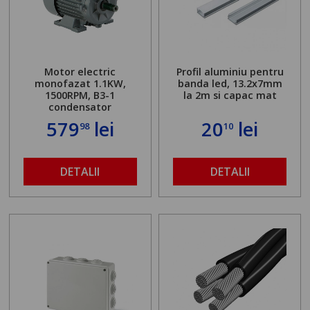
Motor electric
Profil aluminiu pentru
monofazat 1.1KW,
banda led, 13.2x7mm
1500RPM, B3-1
la 2m si capac mat
condensator
579
lei
20
lei
98
10
DETALII
DETALII