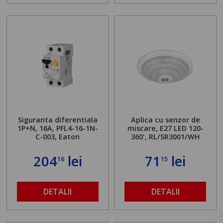
Siguranta diferentiala
Aplica cu senzor de
1P+N, 16A, PFL4-16-1N-
miscare, E27 LED 120-
C-003, Eaton
360', RL/SR3001/WH
204
lei
71
lei
16
15
DETALII
DETALII