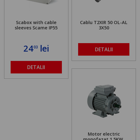
Scabox with cable
Cablu T2XIR 50 OL-AL
sleeves Scame IP55
3X50
24
lei
03
DETALII
DETALII
Motor electric
monofazat 1.5KW,