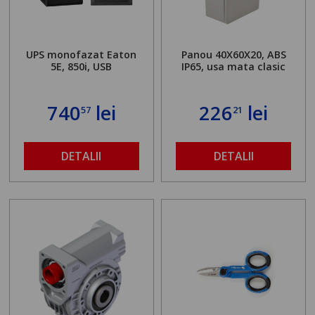
UPS monofazat Eaton
Panou 40X60X20, ABS
5E, 850i, USB
IP65, usa mata clasic
740
lei
226
lei
57
21
DETALII
DETALII