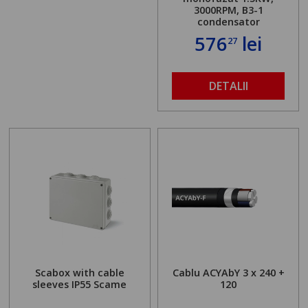
3000RPM, B3-1
condensator
576
lei
27
DETALII
Scabox with cable
Cablu ACYAbY 3 x 240 +
sleeves IP55 Scame
120