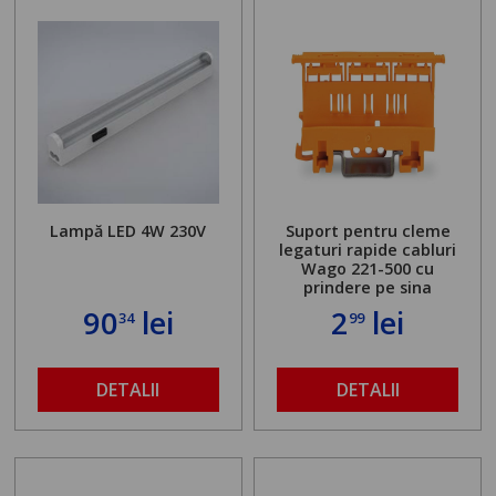
Lampă LED 4W 230V
Suport pentru cleme
legaturi rapide cabluri
Wago 221-500 cu
prindere pe sina
90
lei
2
lei
34
99
DETALII
DETALII