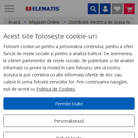
Acasă
Magazin Online
Distributie electrica de joasa tensi
Acest site folosește cookie-uri
< Blocuri de distributie
Folosim cookie-uri pentru a personaliza conținutul, pentru a oferi
funcții de rețele sociale și pentru a analiza traficul. De asemenea,
Repartitor etajat cu surub, 4P,
le oferim partenerilor de rețele sociale, de publicitate și de analize
160A, 48 gauri
informații cu privire la modul în care folosesc site-ul nostru.
Aceștia le pot combina cu alte informații oferite de dvs. sau
culese în urma folosirii serviciilor lor. Prin continuarea navigării,
ești de acord cu
Politica de Cookies
.
Permite toate
Personalizează