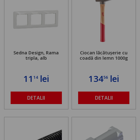
Sedna Design, Rama
Ciocan lăcătușerie cu
tripla, alb
coadă din lemn 1000g
11
lei
134
lei
14
56
DETALII
DETALII