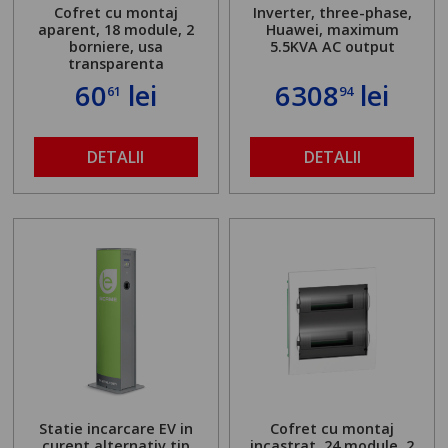
Cofret cu montaj
Inverter, three-phase,
aparent, 18 module, 2
Huawei, maximum
borniere, usa
5.5KVA AC output
transparenta
60
lei
6308
lei
61
94
DETALII
DETALII
Statie incarcare EV in
Cofret cu montaj
curent alternativ tip
incastrat, 24 module, 2