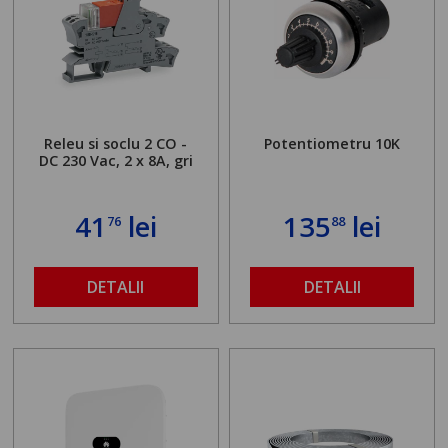
Releu si soclu 2 CO -
Potentiometru 10K
DC 230 Vac, 2 x 8A, gri
41
lei
135
lei
76
88
DETALII
DETALII