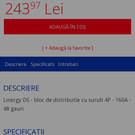
243
Lei
97
ADAUGĂ ÎN COȘ
[ + Adaugă la favorite ]
Descriere
Specificatii
Intrebari
DESCRIERE
Linergy DS - bloc de distributie cu surub 4P - 160A -
48 gauri
SPECIFICATII