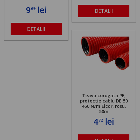
9
lei
69
DETALII
DETALII
Teava corugata PE,
protectie cablu DE 50
450 N/m Elcor, rosu,
50m
4
lei
72