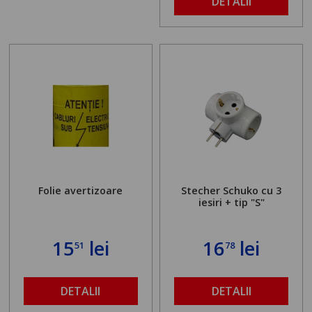
DETALII
Folie avertizoare
Stecher Schuko cu 3
iesiri + tip "S"
15
lei
16
lei
51
78
DETALII
DETALII