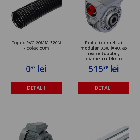
Copex PVC 20MM 320N
Reductor melcat
- colac 50m
modular B30, i=40, ax
iesire tubular,
diametru 14mm
0
lei
515
lei
67
39
DETALII
DETALII