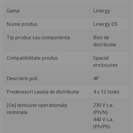
Gama
Linergy
Nume produs
Linergy DS
Tip produs sau componenta
Bloc de
distributie
Compatibilitate produs
Spacial
enclosures
Descriere poli
4P
Predecesori caseta de distributie
4 x 12 holes
[Ue] tensiune operationala
230 V c.a.
nominala
(Ph/N)
440 V c.a.
(Ph/Ph)