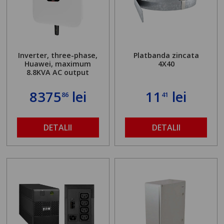
Inverter, three-phase,
Platbanda zincata
Huawei, maximum
4X40
8.8KVA AC output
8375
lei
11
lei
86
41
DETALII
DETALII