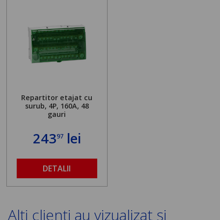
Repartitor etajat cu
surub, 4P, 160A, 48
gauri
243
lei
97
DETALII
Alți clienți au vizualizat și