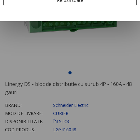
Refuză toate
Linergy DS - bloc de distributie cu surub 4P - 160A - 48
gauri
BRAND:
Schneider Electric
MOD DE LIVRARE:
CURIER
DISPONIBILITATE:
ÎN STOC
COD PRODUS:
LGY416048