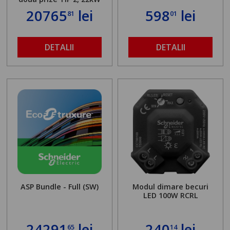
20765
lei
598
lei
81
01
DETALII
DETALII
ASP Bundle - Full (SW)
Modul dimare becuri
LED 100W RCRL
24291
lei
240
lei
65
14