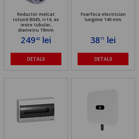
Reductor melcat
Foarfeca electrician
rotund B045, i=14, ax
lungime 140 mm
iesire tubular,
diametru 19mm
249
lei
38
lei
42
71
DETALII
DETALII