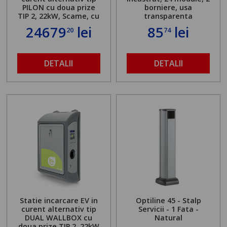
PILON cu doua prize
borniere, usa
TIP 2, 22kW, Scame, cu
transparenta
server local
24679
lei
85
lei
20
74
DETALII
DETALII
Statie incarcare EV in
Optiline 45 - Stalp
curent alternativ tip
Servicii - 1 Fata -
DUAL WALLBOX cu
Natural
doua prize TIP 2, 22kW