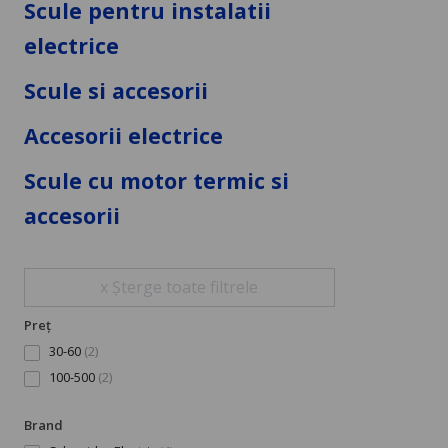
Scule pentru instalatii
electrice
Scule si accesorii
Accesorii electrice
Scule cu motor termic si
accesorii
x Șterge toate filtrele
Preț
30-60
(2)
100-500
(2)
Brand