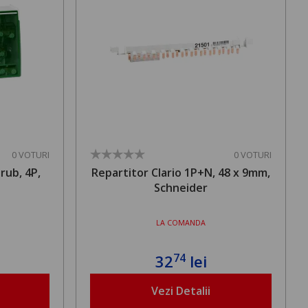
0 VOTURI
0 VOTURI
rub, 4P,
Repartitor Clario 1P+N, 48 x 9mm,
Schneider
LA COMANDA
74
32
lei
Vezi Detalii