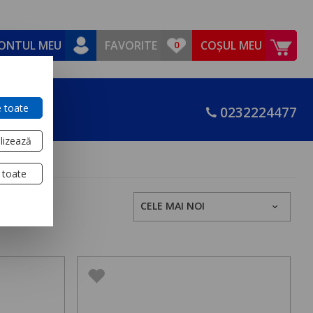
ONTUL MEU
FAVORITE
COȘUL MEU
 toate
0232224477
lizează
 toate