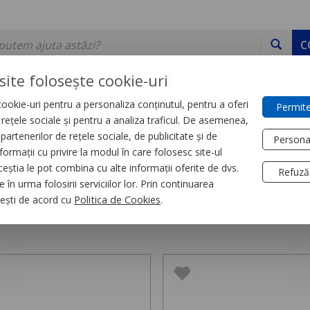
C
site folosește cookie-uri
ookie-uri pentru a personaliza conținutul, pentru a oferi
Permite
DE STOC
SERVICII
DEVINO PARTENER
CONTACT
e rețele sociale și pentru a analiza traficul. De asemenea,
partenerilor de rețele sociale, de publicitate și de
Persona
formații cu privire la modul în care folosesc site-ul
a tensiune
Blocuri de distributie
ceștia le pot combina cu alte informații oferite de dvs.
Refuză
 în urma folosirii serviciilor lor. Prin continuarea
de distributie,
4 produse
, ești de acord cu
Politica de Cookies
.