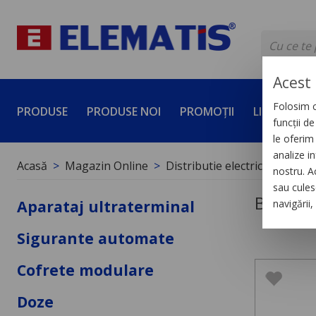
Acest 
Folosim c
PRODUSE
PRODUSE NOI
PROMOȚII
LICHIDĂRI 
funcții d
le oferim 
analize in
Acasă
Magazin Online
Distributie electrica de joas
nostru. A
sau culese
Blocuri 
Aparataj ultraterminal
navigării
Sigurante automate
Cofrete modulare
Doze