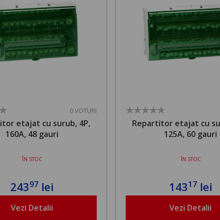
0 VOTURI
itor etajat cu surub, 4P,
Repartitor etajat cu su
160A, 48 gauri
125A, 60 gauri
ÎN STOC
ÎN STOC
97
17
243
lei
143
lei
Vezi Detalii
Vezi Detalii