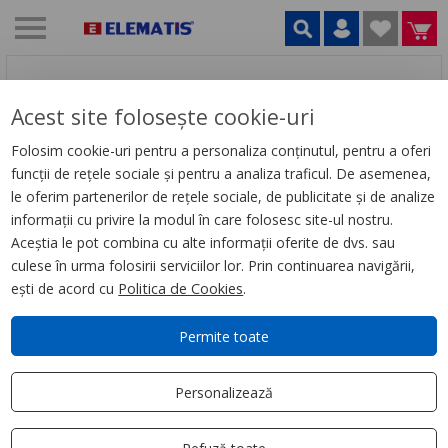
Bună!
Acest site folosește cookie-uri
Introdu adresa de e-mail
Folosim cookie-uri pentru a personaliza conținutul, pentru a oferi
funcții de rețele sociale și pentru a analiza traficul. De asemenea,
le oferim partenerilor de rețele sociale, de publicitate și de analize
informații cu privire la modul în care folosesc site-ul nostru.
Alege o parolă
Aceștia le pot combina cu alte informații oferite de dvs. sau
culese în urma folosirii serviciilor lor. Prin continuarea navigării,
ești de acord cu
Politica de Cookies
.
Confirmă parola
Permite toate
Nume și prenume
Personalizează