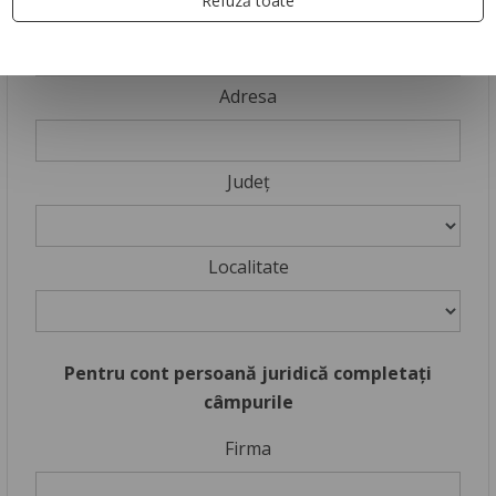
Refuză toate
Telefon
Adresa
Județ
Localitate
Pentru cont persoană juridică completați
câmpurile
Firma