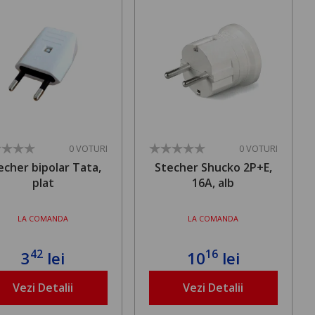
0 VOTURI
0 VOTURI
echer bipolar Tata,
Stecher Shucko 2P+E,
plat
16A, alb
LA COMANDA
LA COMANDA
42
16
3
lei
10
lei
Vezi Detalii
Vezi Detalii