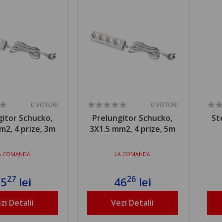
0 VOTURI
0 VOTURI
gitor Schucko,
Prelungitor Schucko,
St
m2, 4 prize, 3m
3X1.5 mm2, 4 prize, 5m
A COMANDA
LA COMANDA
27
26
35
lei
46
lei
zi Detalii
Vezi Detalii