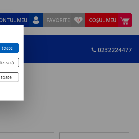
ONTUL MEU
FAVORITE
COȘUL MEU
 toate
0232224477
lizează
 toate