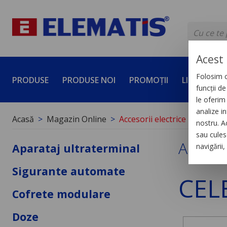
Acest 
Folosim c
PRODUSE
PRODUSE NOI
PROMOȚII
LICHIDĂRI 
funcții d
le oferim 
analize in
Acasă
Magazin Online
Accesorii electrice
nostru. A
sau culese
Accesor
Aparataj ultraterminal
navigării
Sigurante automate
CEL
Cofrete modulare
Doze