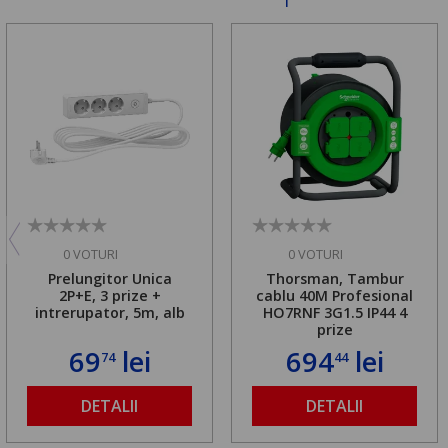
0 VOTURI
0 VOTURI
Prelungitor Unica
Thorsman, Tambur
2P+E, 3 prize +
cablu 40M Profesional
intrerupator, 5m, alb
HO7RNF 3G1.5 IP44 4
prize
69
lei
694
lei
74
44
DETALII
DETALII