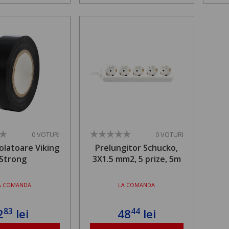
0 VOTURI
0 VOTURI
olatoare Viking
Prelungitor Schucko,
Strong
3X1.5 mm2, 5 prize, 5m
A COMANDA
LA COMANDA
83
44
2
lei
48
lei