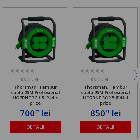
0 VOTURI
0 VOTURI
Thorsman, Tambur
Thorsman, Tambur
cablu 25M Profesional
cablu 25M Profesional
HO7RNF 3G1.5 IP44 4
HO7RNF 3G2.5 IP44 4
prize
prize
700
lei
850
lei
23
61
DETALII
DETALII