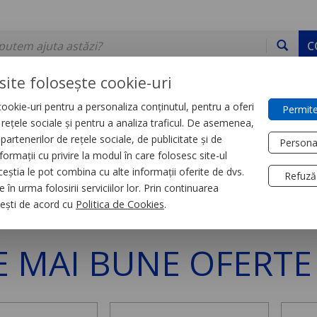
C
site folosește cookie-uri
ookie-uri pentru a personaliza conținutul, pentru a oferi
Permite
DE STOC
SERVICII
DEVINO PARTENER
CONTACT
e rețele sociale și pentru a analiza traficul. De asemenea,
partenerilor de rețele sociale, de publicitate și de
Persona
formații cu privire la modul în care folosesc site-ul
ceștia le pot combina cu alte informații oferite de dvs.
Refuză
 în urma folosirii serviciilor lor. Prin continuarea
ii electrice
, ești de acord cu
Politica de Cookies
.
E MAI BUNE OFERTE