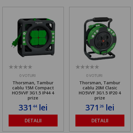
0 VOTURI
0 VOTURI
Thorsman, Tambur
Thorsman, Tambur
cablu 15M Compact
cablu 20M Clasic
HO5VVF 3G1.5 IP44 4
HO5VVF 3G1.5 IP20 4
prize
prize
331
lei
371
lei
44
26
DETALII
DETALII