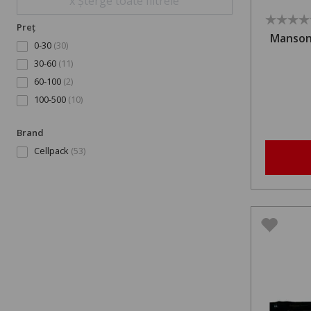
x Șterge toate filtrele
Preț
Manson
0-30
(30)
30-60
(11)
60-100
(2)
100-500
(10)
Brand
Cellpack
(53)