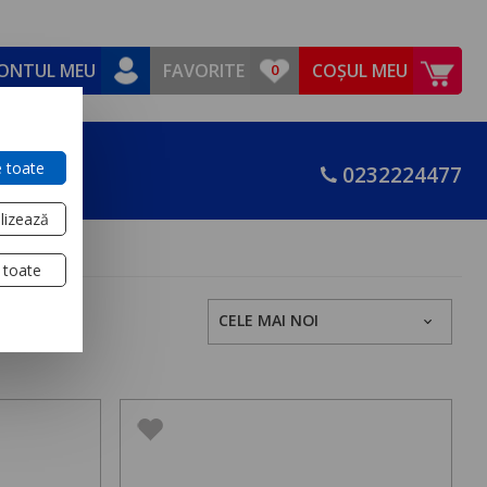
ONTUL MEU
FAVORITE
COȘUL MEU
 toate
0232224477
lizează
 toate