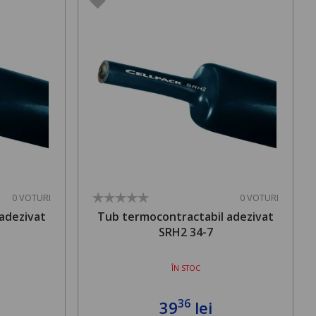
0 VOTURI
0 VOTURI
adezivat
Tub termocontractabil adezivat
SRH2 34-7
ÎN STOC
36
39
lei