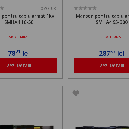
0 VOTURI
 pentru cablu armat 1kV
Manson pentru cablu a
SMHA4 16-50
SMHA4 95-300
STOC LIMITAT
STOC EPUIZAT
21
57
78
lei
287
lei
Vezi Detalii
Vezi Detalii