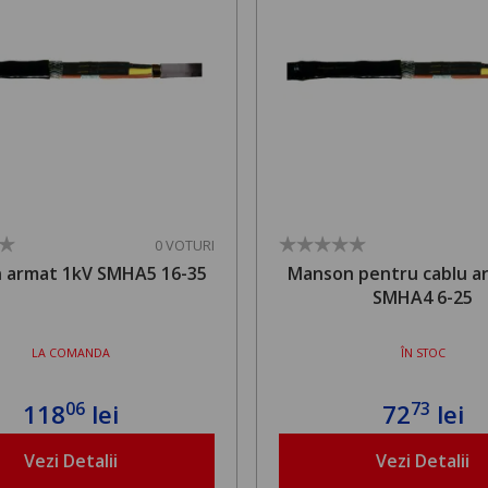
0 VOTURI
 armat 1kV SMHA5 16-35
Manson pentru cablu a
SMHA4 6-25
LA COMANDA
ÎN STOC
06
73
118
lei
72
lei
Vezi Detalii
Vezi Detalii