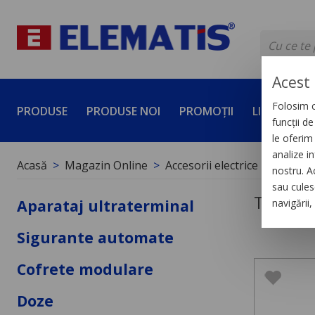
Acest 
Folosim c
PRODUSE
PRODUSE NOI
PROMOȚII
LICHIDĂRI 
funcții d
le oferim 
analize in
Acasă
Magazin Online
Accesorii electrice
Tuburi 
nostru. A
sau culese
Tuburi 
Aparataj ultraterminal
navigării
Sigurante automate
Cofrete modulare
Doze