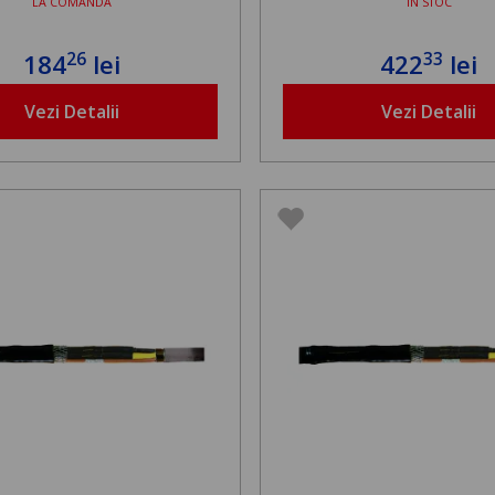
LA COMANDA
ÎN STOC
26
33
184
lei
422
lei
Vezi Detalii
Vezi Detalii