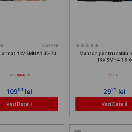
0 VOTURI
 armat 1kV SMHA1 35-70
Manson pentru cablu 
1KV SMH4 1.5-6
LA COMANDA
ÎN STOC
00
21
109
lei
29
lei
Vezi Detalii
Vezi Detalii