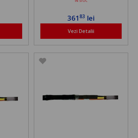
ÎN STOC
83
361
lei
Vezi Detalii