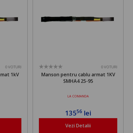
0 VOTURI
0 VOTURI
rmat 1kV
Manson pentru cablu armat 1KV
SMHA4 25-95
LA COMANDA
56
135
lei
Vezi Detalii