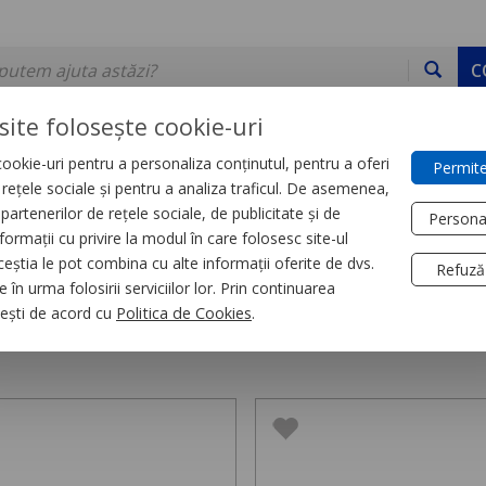
C
site folosește cookie-uri
ookie-uri pentru a personaliza conținutul, pentru a oferi
Permite
DE STOC
SERVICII
DEVINO PARTENER
CONTACT
e rețele sociale și pentru a analiza traficul. De asemenea,
partenerilor de rețele sociale, de publicitate și de
Persona
formații cu privire la modul în care folosesc site-ul
termocontractabile
ceștia le pot combina cu alte informații oferite de dvs.
Refuză
 în urma folosirii serviciilor lor. Prin continuarea
termocontractabile,
53 produse
, ești de acord cu
Politica de Cookies
.