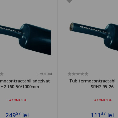
0 VOTURI
mocontractabil adezivat
Tub termocontractabil 
RH2 160-50/1000mm
SRH2 95-26
LA COMANDA
LA COMANDA
57
37
249
lei
111
lei