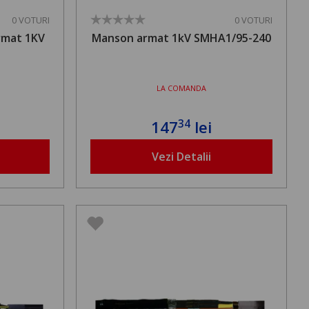
0 VOTURI
0 VOTURI
rmat 1KV
Manson armat 1kV SMHA1/95-240
LA COMANDA
34
147
lei
Vezi Detalii