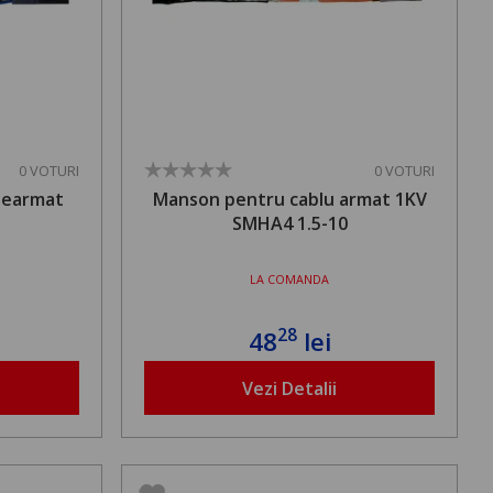
0 VOTURI
0 VOTURI
nearmat
Manson pentru cablu armat 1KV
SMHA4 1.5-10
LA COMANDA
28
48
lei
Vezi Detalii