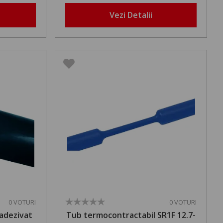
Vezi Detalii
0 VOTURI
0 VOTURI
adezivat
Tub termocontractabil SR1F 12.7-