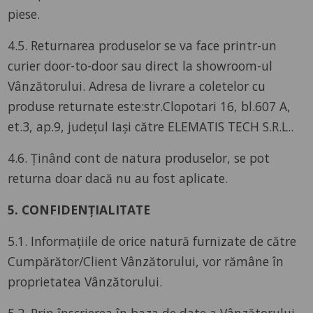
piese.
4.5. Returnarea produselor se va face printr-un
curier door-to-door sau direct la showroom-ul
Vânzătorului. Adresa de livrare a coletelor cu
produse returnate este:str.Clopotari 16, bl.607 A,
et.3, ap.9, județul Iași către ELEMATIS TECH S.R.L..
4.6. Ținând cont de natura produselor, se pot
returna doar dacă nu au fost aplicate.
5. CONFIDENȚIALITATE
5.1. Informațiile de orice natură furnizate de către
Cumpărător/Client Vânzătorului, vor rămâne în
proprietatea Vânzătorului.
5.2. Prin înscrierea în baza de date a Vânzătorului,