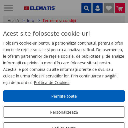
Acasă
Info
Termeni și condiții
Acest site folosește cookie-uri
Prelucrarea datelor cu caracter personal
Date cu caracter personal
Folosim cookie-uri pentru a personaliza conținutul, pentru a oferi
Despre noi
funcții de rețele sociale și pentru a analiza traficul. De asemenea,
Cum comand?
le oferim partenerilor de rețele sociale, de publicitate și de analize
informații cu privire la modul în care folosesc site-ul nostru.
Cum se livrează?
Aceștia le pot combina cu alte informații oferite de dvs. sau
Cum returnez?
culese în urma folosirii serviciilor lor. Prin continuarea navigării,
Informații stoc produse
ești de acord cu
Politica de Cookies
.
Modalități de plată
Voucher
Permite toate
Cookies
Termeni și condiții
Personalizează
Contact