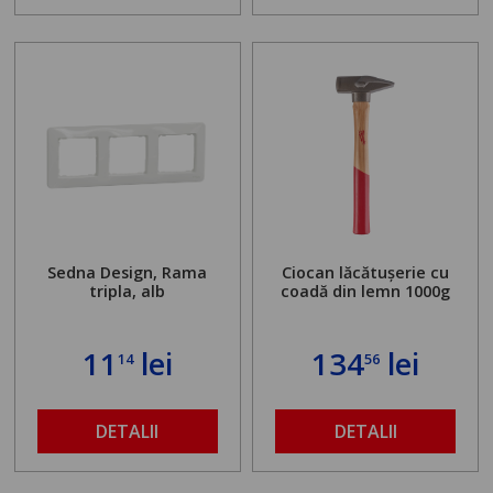
de la 1,8 la 2,9 m
Sedna Design, Rama
Ciocan lăcătușerie cu
tripla, alb
coadă din lemn 1000g
11
lei
134
lei
14
56
DETALII
DETALII