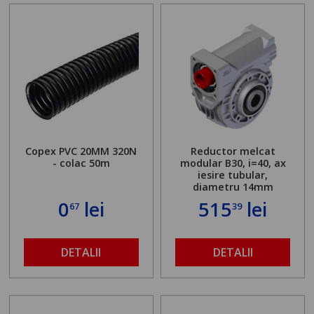
Copex PVC 20MM 320N
Reductor melcat
- colac 50m
modular B30, i=40, ax
iesire tubular,
diametru 14mm
0
lei
515
lei
67
39
DETALII
DETALII