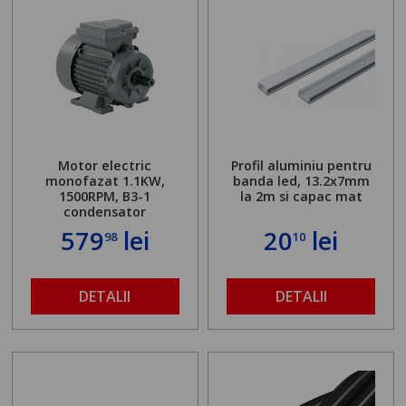
Motor electric
Profil aluminiu pentru
monofazat 1.1KW,
banda led, 13.2x7mm
1500RPM, B3-1
la 2m si capac mat
condensator
579
lei
20
lei
98
10
DETALII
DETALII