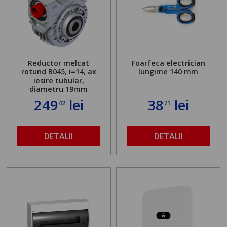
Reductor melcat
Foarfeca electrician
rotund B045, i=14, ax
lungime 140 mm
iesire tubular,
diametru 19mm
249
lei
38
lei
42
71
DETALII
DETALII