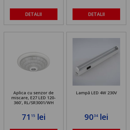
DETALII
DETALII
Aplica cu senzor de
Lampă LED 4W 230V
miscare, E27 LED 120-
360', RL/SR3001/WH
71
lei
90
lei
15
34