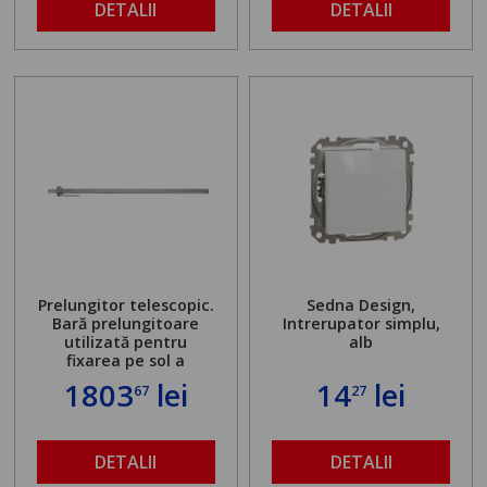
DETALII
DETALII
Prelungitor telescopic.
Sedna Design,
Bară prelungitoare
Intrerupator simplu,
utilizată pentru
alb
fixarea pe sol a
standului mașinii de
1803
lei
14
lei
67
27
găurit în locul
buloanelor de
ancorare. Greutate
maximă admisă de 500
DETALII
DETALII
kg și înălțime reglabilă