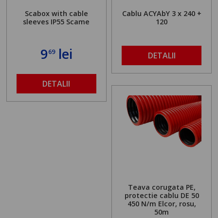
Scabox with cable
Cablu ACYAbY 3 x 240 +
sleeves IP55 Scame
120
9
lei
69
DETALII
DETALII
Teava corugata PE,
protectie cablu DE 50
450 N/m Elcor, rosu,
50m