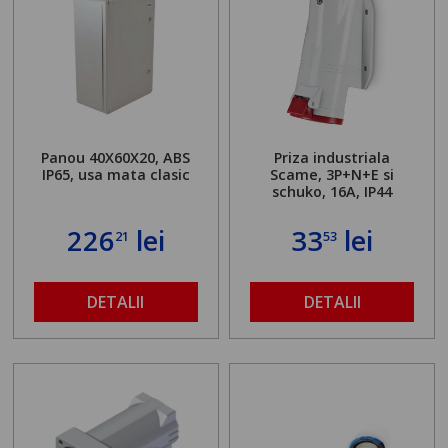
Panou 40X60X20, ABS
Priza industriala
IP65, usa mata clasic
Scame, 3P+N+E si
schuko, 16A, IP44
226
lei
33
lei
21
53
DETALII
DETALII