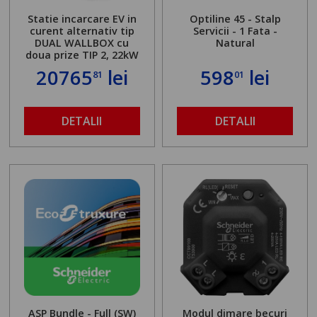
Statie incarcare EV in
Optiline 45 - Stalp
curent alternativ tip
Servicii - 1 Fata -
DUAL WALLBOX cu
Natural
doua prize TIP 2, 22kW
20765
lei
598
lei
81
01
DETALII
DETALII
ASP Bundle - Full (SW)
Modul dimare becuri