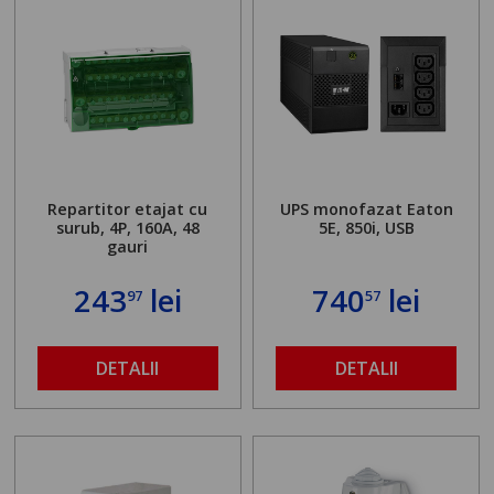
Repartitor etajat cu
UPS monofazat Eaton
surub, 4P, 160A, 48
5E, 850i, USB
gauri
243
lei
740
lei
97
57
DETALII
DETALII