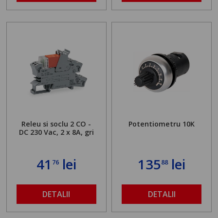
Releu si soclu 2 CO -
Potentiometru 10K
DC 230 Vac, 2 x 8A, gri
41
lei
135
lei
76
88
DETALII
DETALII