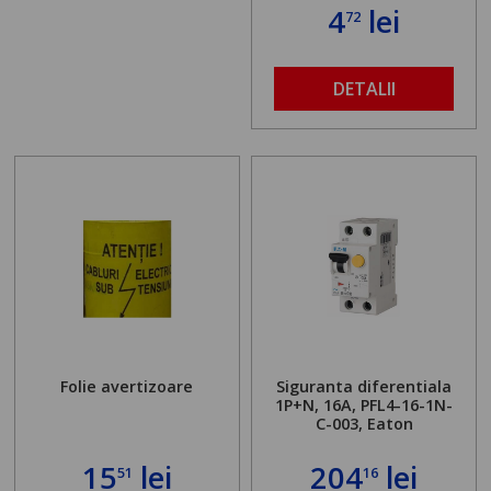
4
lei
72
DETALII
Folie avertizoare
Siguranta diferentiala
1P+N, 16A, PFL4-16-1N-
C-003, Eaton
15
lei
204
lei
51
16