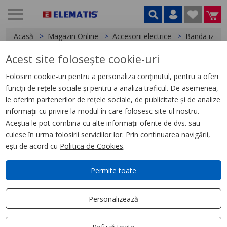
Acasă
Magazin Online
Accesorii electrice
Banda izola
Acest site folosește cookie-uri
< Banda izolatoare
Folosim cookie-uri pentru a personaliza conținutul, pentru a oferi
funcții de rețele sociale și pentru a analiza traficul. De asemenea,
Banda izolatoare Viking Strong
le oferim partenerilor de rețele sociale, de publicitate și de analize
informații cu privire la modul în care folosesc site-ul nostru.
Aceștia le pot combina cu alte informații oferite de dvs. sau
culese în urma folosirii serviciilor lor. Prin continuarea navigării,
ești de acord cu
Politica de Cookies
.
Permite toate
Personalizează