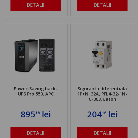
DETALII
DETALII
Power-Saving back-
Siguranta diferentiala
UPS Pro 550, APC
1P+N, 32A, PFL4-32-1N-
C-003, Eaton
895
lei
204
lei
18
16
DETALII
DETALII