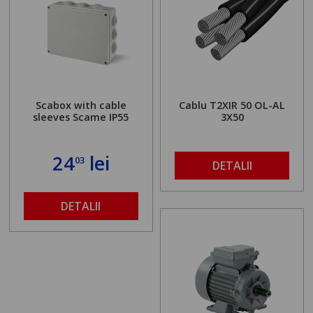
Scabox with cable
Cablu T2XIR 50 OL-AL
sleeves Scame IP55
3X50
24
lei
03
DETALII
DETALII