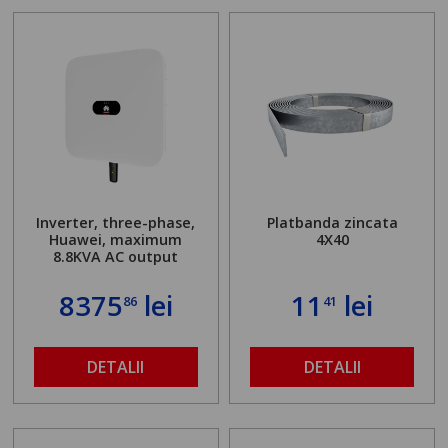
Inverter, three-phase,
Platbanda zincata
Huawei, maximum
4X40
8.8KVA AC output
8375
lei
11
lei
86
41
DETALII
DETALII