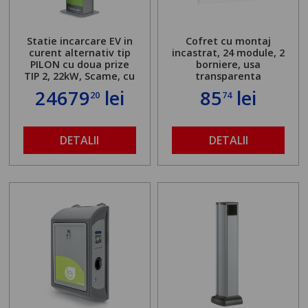
Statie incarcare EV in
Cofret cu montaj
curent alternativ tip
incastrat, 24 module, 2
PILON cu doua prize
borniere, usa
TIP 2, 22kW, Scame, cu
transparenta
server local
24679
lei
85
lei
20
74
DETALII
DETALII