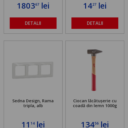
standului mașinii de
1803
lei
14
lei
67
27
găurit în locul
buloanelor de
ancorare. Greutate
maximă admisă de 500
DETALII
DETALII
kg și înălțime reglabilă
de la 1,8 la 2,9 m
Sedna Design, Rama
Ciocan lăcătușerie cu
tripla, alb
coadă din lemn 1000g
11
lei
134
lei
14
56