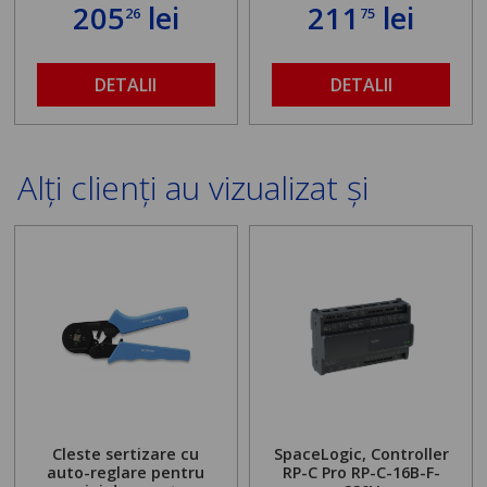
205
lei
211
lei
26
75
DETALII
DETALII
Alți clienți au vizualizat și
Cleste sertizare cu
SpaceLogic, Controller
auto-reglare pentru
RP-C Pro RP-C-16B-F-