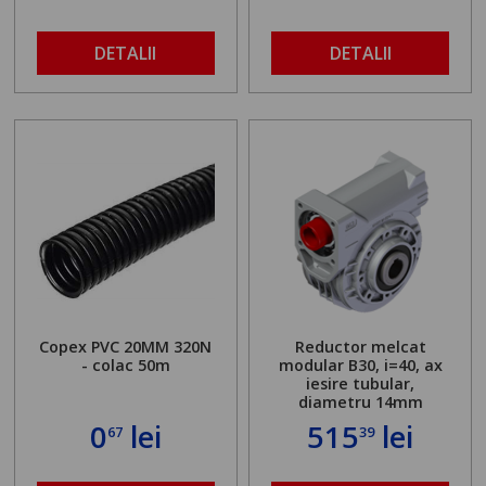
DETALII
DETALII
Copex PVC 20MM 320N
Reductor melcat
- colac 50m
modular B30, i=40, ax
iesire tubular,
diametru 14mm
0
lei
515
lei
67
39