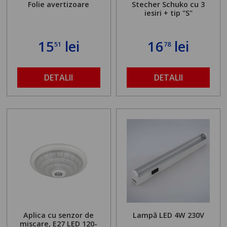
Folie avertizoare
Stecher Schuko cu 3
iesiri + tip "S"
15
lei
16
lei
51
78
DETALII
DETALII
Aplica cu senzor de
Lampă LED 4W 230V
miscare, E27 LED 120-