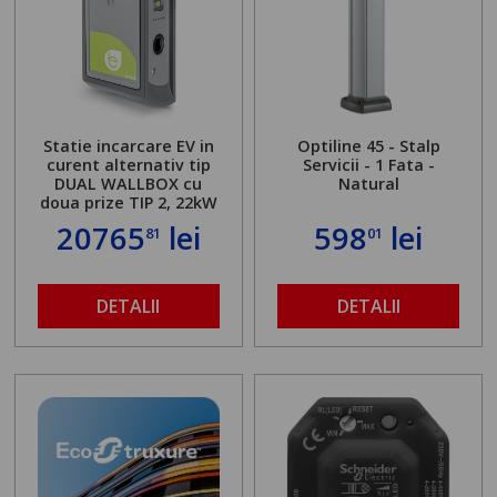
Statie incarcare EV in
Optiline 45 - Stalp
curent alternativ tip
Servicii - 1 Fata -
DUAL WALLBOX cu
Natural
doua prize TIP 2, 22kW
20765
lei
598
lei
81
01
DETALII
DETALII