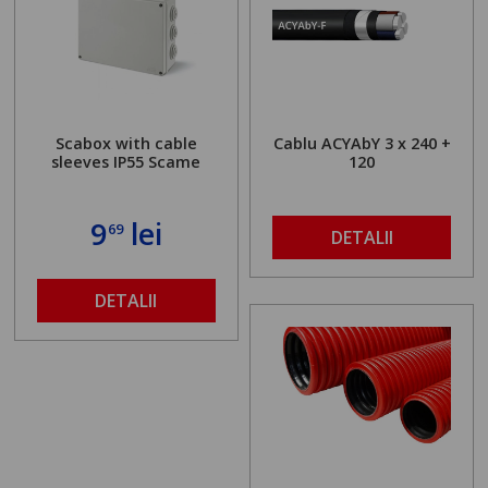
Scabox with cable
Cablu ACYAbY 3 x 240 +
sleeves IP55 Scame
120
9
lei
69
DETALII
DETALII