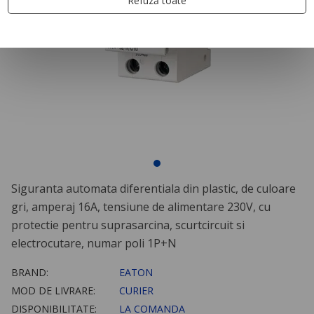
Refuză toate
Siguranta automata diferentiala din plastic, de culoare
gri, amperaj 16A, tensiune de alimentare 230V, cu
protectie pentru suprasarcina, scurtcircuit si
electrocutare, numar poli 1P+N
BRAND:
EATON
MOD DE LIVRARE:
CURIER
DISPONIBILITATE:
LA COMANDA