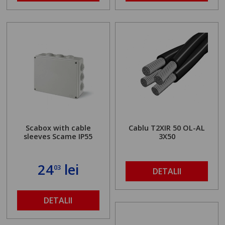
Scabox with cable
Cablu T2XIR 50 OL-AL
sleeves Scame IP55
3X50
24
lei
03
DETALII
DETALII