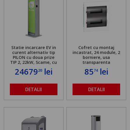
Statie incarcare EV in
Cofret cu montaj
curent alternativ tip
incastrat, 24 module, 2
PILON cu doua prize
borniere, usa
TIP 2, 22kW, Scame, cu
transparenta
server local
24679
lei
85
lei
20
74
DETALII
DETALII