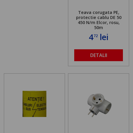
Teava corugata PE,
protectie cablu DE 50
450 N/m Elcor, rosu,
50m
4
lei
72
DETALII