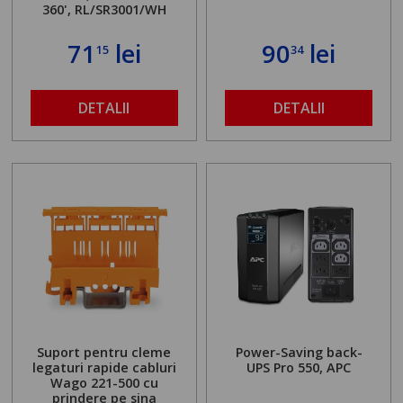
360', RL/SR3001/WH
71
lei
90
lei
15
34
DETALII
DETALII
Suport pentru cleme
Power-Saving back-
legaturi rapide cabluri
UPS Pro 550, APC
Wago 221-500 cu
prindere pe sina