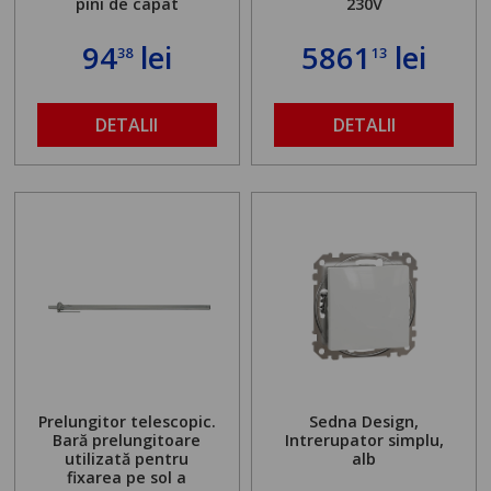
pini de capat
230V
94
lei
5861
lei
38
13
DETALII
DETALII
Prelungitor telescopic.
Sedna Design,
Bară prelungitoare
Intrerupator simplu,
utilizată pentru
alb
fixarea pe sol a