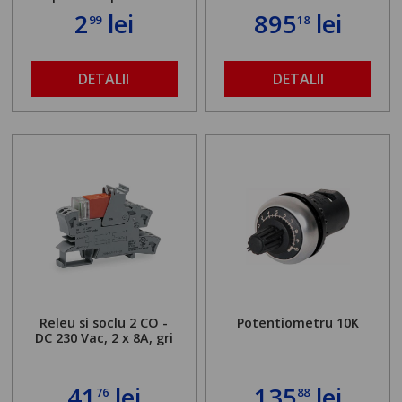
2
lei
895
lei
99
18
DETALII
DETALII
Releu si soclu 2 CO -
Potentiometru 10K
DC 230 Vac, 2 x 8A, gri
41
lei
135
lei
76
88