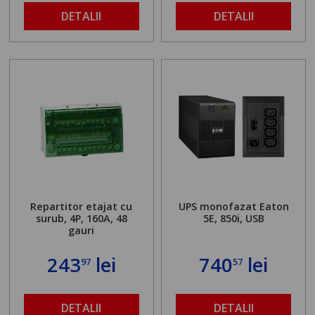
DETALII
DETALII
Repartitor etajat cu
UPS monofazat Eaton
surub, 4P, 160A, 48
5E, 850i, USB
gauri
243
lei
740
lei
97
57
DETALII
DETALII