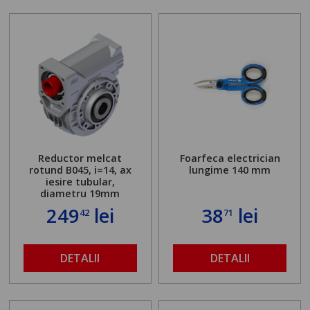
Reductor melcat
Foarfeca electrician
rotund B045, i=14, ax
lungime 140 mm
iesire tubular,
diametru 19mm
249
lei
38
lei
42
71
DETALII
DETALII