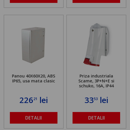
Panou 40X60X20, ABS
Priza industriala
IP65, usa mata clasic
Scame, 3P+N+E si
schuko, 16A, IP44
226
lei
33
lei
21
53
DETALII
DETALII