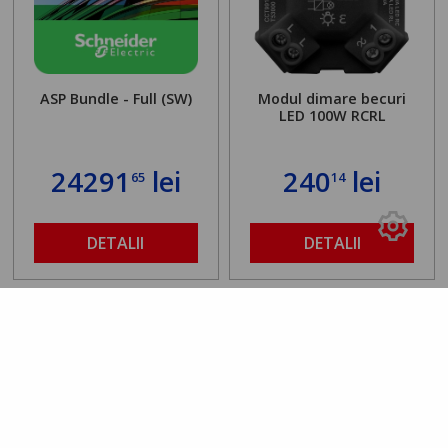
ASP Bundle - Full (SW)
Modul dimare becuri
LED 100W RCRL
24291
lei
240
lei
65
14
DETALII
DETALII
Rating 0.00
/5