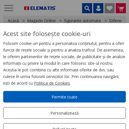
Acasă
Magazin Online
Sigurante automate
Diferentia
Acest site folosește cookie-uri
< Diferentiale
Folosim cookie-uri pentru a personaliza conținutul, pentru a oferi
funcții de rețele sociale și pentru a analiza traficul. De asemenea,
Siguranta diferentiala 1P+N,
le oferim partenerilor de rețele sociale, de publicitate și de analize
16A, PFL4-16-1N-C-003, Eaton
informații cu privire la modul în care folosesc site-ul nostru.
Aceștia le pot combina cu alte informații oferite de dvs. sau
culese în urma folosirii serviciilor lor. Prin continuarea navigării,
ești de acord cu
Politica de Cookies
.
Permite toate
Personalizează