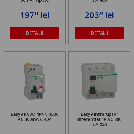
30mA, Tip AC
mA 40A
197
lei
203
lei
11
89
DETALII
DETALII
Easy9 RCBO 1P+N 4500
Easy9 Intreruptor
AC 300mA C 40A
diferential 4P AC 300
mA 25A