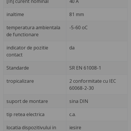
[In] curent nominal
40 A
inaltime
81 mm
temperatura ambientala
-5-60 oC
de functionare
indicator de pozitie
da
contact
Standarde
SR EN 61008-1
tropicalizare
2 conformitate cu IEC
60068-2-30
suport de montare
sina DIN
tip retea electrica
c.a.
locatia dispozitivului in
iesire