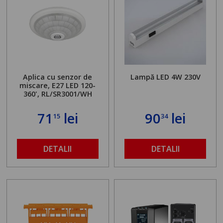
Aplica cu senzor de
Lampă LED 4W 230V
miscare, E27 LED 120-
360', RL/SR3001/WH
71
lei
90
lei
15
34
DETALII
DETALII