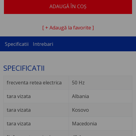
ADAUGĂ ÎN COȘ
[ + Adaugă la favorite ]
Specificatii
Intrebari
SPECIFICATII
frecventa retea electrica
50 Hz
tara vizata
Albania
tara vizata
Kosovo
tara vizata
Macedonia