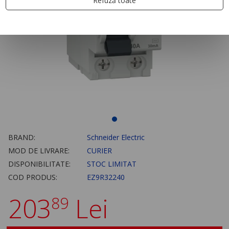
Refuză toate
BRAND:
Schneider Electric
MOD DE LIVRARE:
CURIER
DISPONIBILITATE:
STOC LIMITAT
COD PRODUS:
EZ9R32240
203
Lei
89