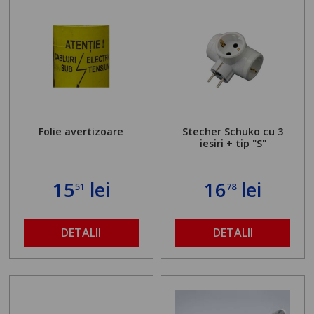
Folie avertizoare
Stecher Schuko cu 3
iesiri + tip "S"
15
lei
16
lei
51
78
DETALII
DETALII