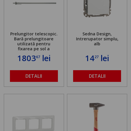
Prelungitor telescopic.
Sedna Design,
Bară prelungitoare
Intrerupator simplu,
utilizată pentru
alb
fixarea pe sol a
standului mașinii de
1803
lei
14
lei
67
27
găurit în locul
buloanelor de
ancorare. Greutate
maximă admisă de 500
DETALII
DETALII
kg și înălțime reglabilă
de la 1,8 la 2,9 m