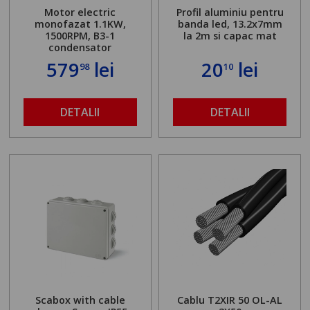
Motor electric
Profil aluminiu pentru
monofazat 1.1KW,
banda led, 13.2x7mm
1500RPM, B3-1
la 2m si capac mat
condensator
579
lei
20
lei
98
10
DETALII
DETALII
Scabox with cable
Cablu T2XIR 50 OL-AL