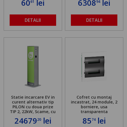
60
lei
6308
lei
61
94
DETALII
DETALII
Statie incarcare EV in
Cofret cu montaj
curent alternativ tip
incastrat, 24 module, 2
PILON cu doua prize
borniere, usa
TIP 2, 22kW, Scame, cu
transparenta
server local
24679
lei
85
lei
20
74