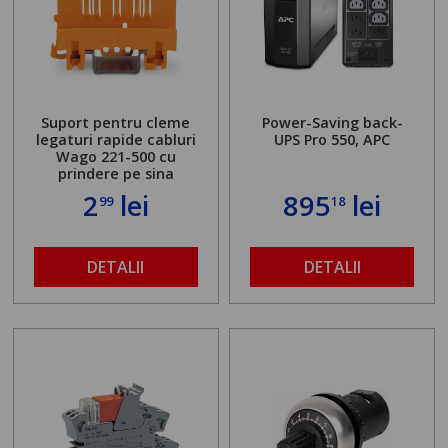
Suport pentru cleme
Power-Saving back-
legaturi rapide cabluri
UPS Pro 550, APC
Wago 221-500 cu
prindere pe sina
2
lei
895
lei
99
18
DETALII
DETALII