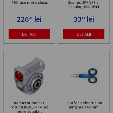
IP65, usa mata clasic
Scame, 3P+N+E si
schuko, 16A, IP44
226
lei
33
lei
21
53
DETALII
DETALII
Reductor melcat
Foarfeca electrician
rotund B045, i=14, ax
lungime 140 mm
iesire tubular,