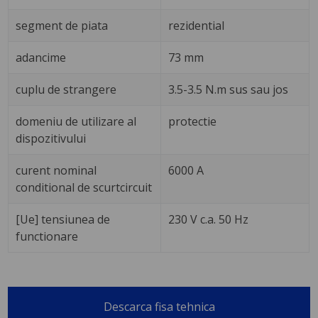
segment de piata
rezidential
adancime
73 mm
cuplu de strangere
3.5-3.5 N.m sus sau jos
domeniu de utilizare al
protectie
dispozitivului
curent nominal
6000 A
conditional de scurtcircuit
[Ue] tensiunea de
230 V c.a. 50 Hz
functionare
Descarca fisa tehnica