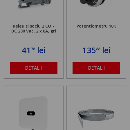
Releu si soclu 2 CO -
Potentiometru 10K
DC 230 Vac, 2 x 8A, gri
41
lei
135
lei
76
88
DETALII
DETALII