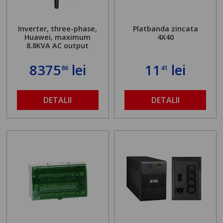
Inverter, three-phase,
Platbanda zincata
Huawei, maximum
4X40
8.8KVA AC output
8375
lei
11
lei
86
41
DETALII
DETALII