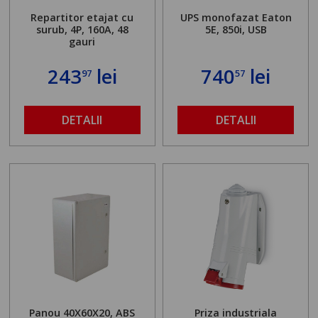
Repartitor etajat cu
UPS monofazat Eaton
surub, 4P, 160A, 48
5E, 850i, USB
gauri
243
lei
740
lei
97
57
DETALII
DETALII
Panou 40X60X20, ABS
Priza industriala