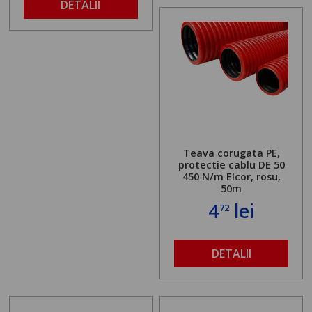
DETALII
Teava corugata PE,
protectie cablu DE 50
450 N/m Elcor, rosu,
50m
4
lei
72
DETALII