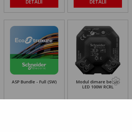
DETALII
DETALII
ASP Bundle - Full (SW)
Modul dimare becuri
LED 100W RCRL
24291
lei
240
lei
65
14
DETALII
DETALII