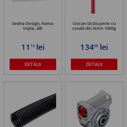
Sedna Design, Rama
Ciocan lăcătușerie cu
tripla, alb
coadă din lemn 1000g
11
lei
134
lei
14
56
DETALII
DETALII