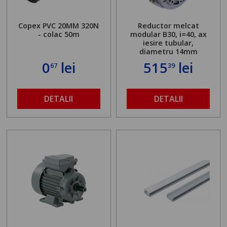
Copex PVC 20MM 320N
Reductor melcat
- colac 50m
modular B30, i=40, ax
iesire tubular,
diametru 14mm
0
lei
515
lei
67
39
DETALII
DETALII