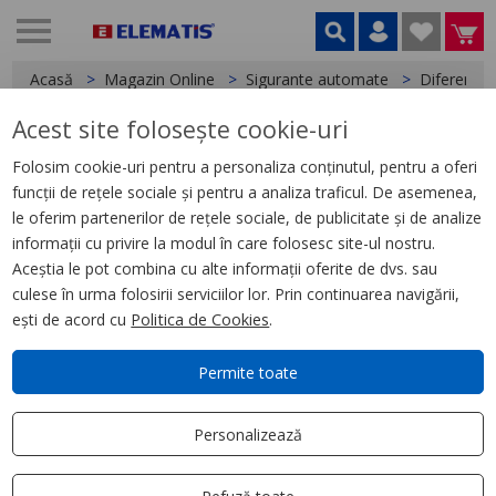
Acasă
Magazin Online
Sigurante automate
Diferentia
Acest site folosește cookie-uri
< Diferentiale
Folosim cookie-uri pentru a personaliza conținutul, pentru a oferi
funcții de rețele sociale și pentru a analiza traficul. De asemenea,
Easy9 Intreruptor diferential 2P
le oferim partenerilor de rețele sociale, de publicitate și de analize
AC 30 mA 40A
informații cu privire la modul în care folosesc site-ul nostru.
Aceștia le pot combina cu alte informații oferite de dvs. sau
culese în urma folosirii serviciilor lor. Prin continuarea navigării,
ești de acord cu
Politica de Cookies
.
Permite toate
Personalizează