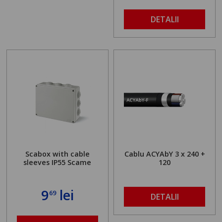
DETALII
Scabox with cable
Cablu ACYAbY 3 x 240 +
sleeves IP55 Scame
120
9
lei
69
DETALII