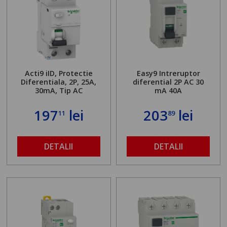
Acti9 iID, Protectie
Easy9 Intreruptor
Diferentiala, 2P, 25A,
diferential 2P AC 30
30mA, Tip AC
mA 40A
197
lei
203
lei
11
89
DETALII
DETALII