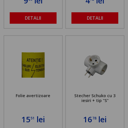
9
lei
4
lei
DETALII
DETALII
Folie avertizoare
Stecher Schuko cu 3
iesiri + tip "S"
15
lei
16
lei
51
78