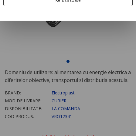
Refuză toate
Domeniu de utilizare: alimentarea cu energie electrica a
diferitelor obiective, transportul si distributia acestuia.
BRAND:
Electroplast
MOD DE LIVRARE:
CURIER
DISPONIBILITATE:
LA COMANDA
COD PRODUS:
VRO12341