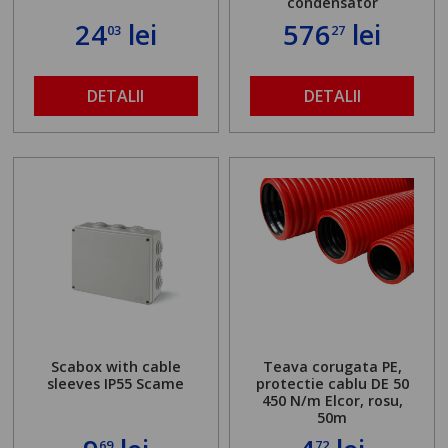
condensator
24
lei
576
lei
03
27
DETALII
DETALII
Scabox with cable
Teava corugata PE,
sleeves IP55 Scame
protectie cablu DE 50
450 N/m Elcor, rosu,
50m
69
72