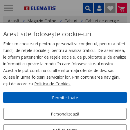
Acasă
Magazin Online
Cabluri
Cabluri de energie
Acest site folosește cookie-uri
< Cabluri de energie
Folosim cookie-uri pentru a personaliza conținutul, pentru a oferi
funcții de rețele sociale și pentru a analiza traficul. De asemenea,
Cablu T2XIR 50 OL-AL 3X50
le oferim partenerilor de rețele sociale, de publicitate și de analize
informații cu privire la modul în care folosesc site-ul nostru.
Aceștia le pot combina cu alte informații oferite de dvs. sau
culese în urma folosirii serviciilor lor. Prin continuarea navigării,
ești de acord cu
Politica de Cookies
.
Permite toate
Personalizează