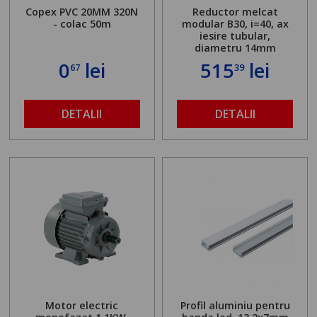
Copex PVC 20MM 320N
Reductor melcat
- colac 50m
modular B30, i=40, ax
iesire tubular,
diametru 14mm
0
lei
515
lei
67
39
DETALII
DETALII
Motor electric
Profil aluminiu pentru