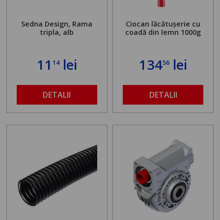
Sedna Design, Rama
Ciocan lăcătușerie cu
tripla, alb
coadă din lemn 1000g
11
lei
134
lei
14
56
DETALII
DETALII