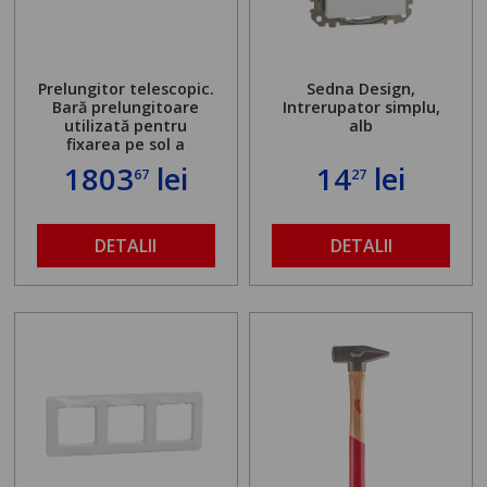
Prelungitor telescopic.
Sedna Design,
Bară prelungitoare
Intrerupator simplu,
utilizată pentru
alb
fixarea pe sol a
standului mașinii de
1803
lei
14
lei
67
27
găurit în locul
buloanelor de
ancorare. Greutate
maximă admisă de 500
DETALII
DETALII
kg și înălțime reglabilă
de la 1,8 la 2,9 m