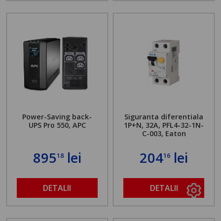
Power-Saving back-
Siguranta diferentiala
UPS Pro 550, APC
1P+N, 32A, PFL4-32-1N-
C-003, Eaton
895
lei
204
lei
18
16
DETALII
DETALII