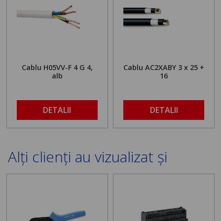
Cablu H05VV-F 4 G 4,
Cablu AC2XABY 3 x 25 +
alb
16
DETALII
DETALII
Alți clienți au vizualizat și