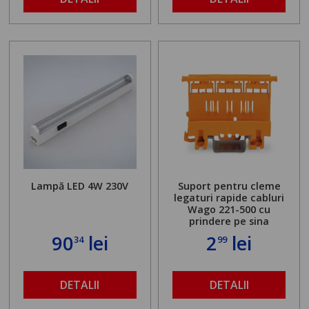
Lampă LED 4W 230V
Suport pentru cleme
legaturi rapide cabluri
Wago 221-500 cu
prindere pe sina
90
lei
2
lei
34
99
DETALII
DETALII