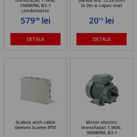
monofazat 1.1KW,
banda led, 13.2x7mm
1500RPM, B3-1
la 2m si capac mat
condensator
579
lei
20
lei
98
10
DETALII
DETALII
Scabox with cable
Motor electric
sleeves Scame IP55
monofazat 1.5KW,
3000RPM, B3-1