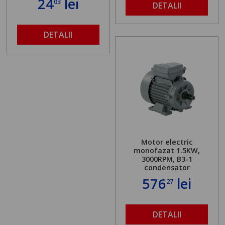
24
lei
03
DETALII
DETALII
Motor electric
monofazat 1.5KW,
3000RPM, B3-1
condensator
576
lei
27
DETALII