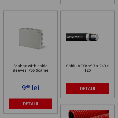
Scabox with cable
Cablu ACYAbY 3 x 240 +
sleeves IP55 Scame
120
9
lei
69
DETALII
DETALII