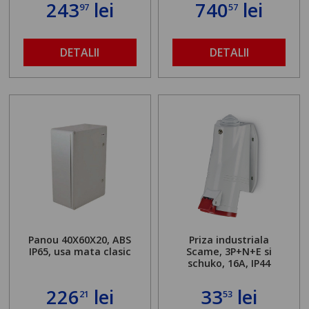
243
lei
740
lei
97
57
DETALII
DETALII
Panou 40X60X20, ABS
Priza industriala
IP65, usa mata clasic
Scame, 3P+N+E si
schuko, 16A, IP44
226
lei
33
lei
21
53