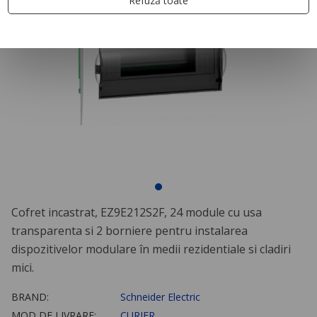
Refuză toate
Cofret incastrat, EZ9E212S2F, 24 module cu usa
transparenta si 2 borniere pentru instalarea
dispozitivelor modulare în medii rezidentiale si cladiri
mici.
BRAND:
Schneider Electric
MOD DE LIVRARE:
CURIER