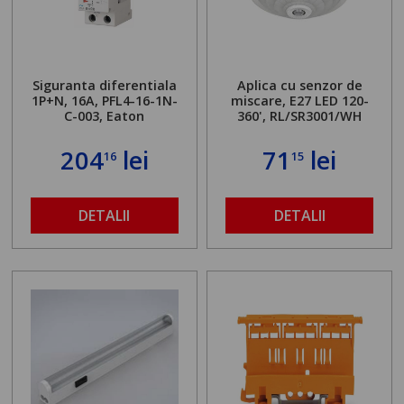
Siguranta diferentiala
Aplica cu senzor de
1P+N, 16A, PFL4-16-1N-
miscare, E27 LED 120-
C-003, Eaton
360', RL/SR3001/WH
204
lei
71
lei
16
15
DETALII
DETALII