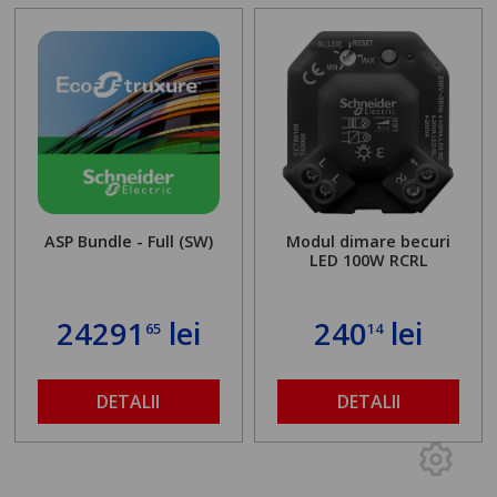
ASP Bundle - Full (SW)
Modul dimare becuri
LED 100W RCRL
24291
lei
240
lei
65
14
DETALII
DETALII