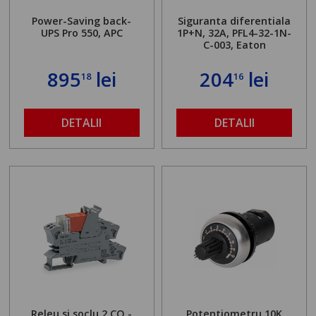
Power-Saving back-
Siguranta diferentiala
UPS Pro 550, APC
1P+N, 32A, PFL4-32-1N-
C-003, Eaton
895
lei
204
lei
18
16
DETALII
DETALII
Releu si soclu 2 CO -
Potentiometru 10K