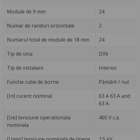
Module de 9 mm
24
Numar de randuri orizontale
2
Numarul total de module de 18 mm
24
Tip de sina
DIN
Tip de instalare
Interior
Functie cutie de borne
Pământ / nul
[In] curent nominal
63 A 63 A and
63 A
[Ue] tensiune operationala
400 V c.a.
nominala
[Uimp] tensiune nominala de tinere
2.5 kV