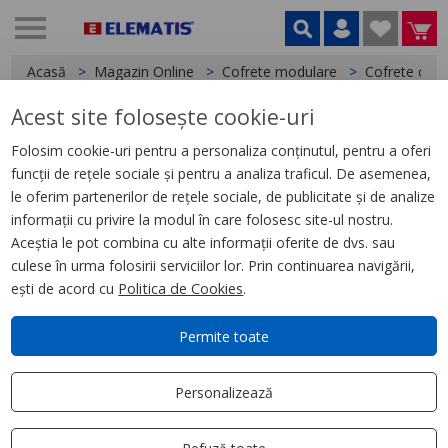
Acasă
Magazin Online
Cofrete modulare
Cofrete cu m
Acest site folosește cookie-uri
< Cofrete cu montaj incastrat
Folosim cookie-uri pentru a personaliza conținutul, pentru a oferi
funcții de rețele sociale și pentru a analiza traficul. De asemenea,
Cofret cu montaj incastrat, 24
le oferim partenerilor de rețele sociale, de publicitate și de analize
module, 2 borniere, usa
informații cu privire la modul în care folosesc site-ul nostru.
transparenta
Aceștia le pot combina cu alte informații oferite de dvs. sau
culese în urma folosirii serviciilor lor. Prin continuarea navigării,
ești de acord cu
Politica de Cookies
.
Permite toate
Personalizează