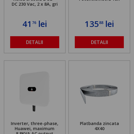
DC 230 Vac, 2 x 8A, gri
41
lei
135
lei
76
88
DETALII
DETALII
Inverter, three-phase,
Platbanda zincata
Huawei, maximum
4X40
8.8KVA AC output