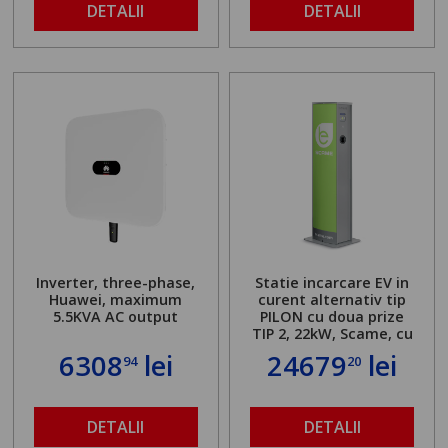
DETALII
DETALII
Inverter, three-phase,
Statie incarcare EV in
Huawei, maximum
curent alternativ tip
5.5KVA AC output
PILON cu doua prize
TIP 2, 22kW, Scame, cu
server local
6308
lei
24679
lei
94
20
DETALII
DETALII