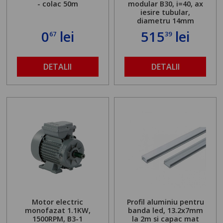
- colac 50m
modular B30, i=40, ax
iesire tubular,
diametru 14mm
0
lei
515
lei
67
39
DETALII
DETALII
Motor electric
Profil aluminiu pentru
monofazat 1.1KW,
banda led, 13.2x7mm
1500RPM, B3-1
la 2m si capac mat