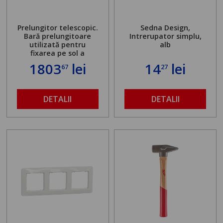
Prelungitor telescopic.
Sedna Design,
Bară prelungitoare
Intrerupator simplu,
utilizată pentru
alb
fixarea pe sol a
standului mașinii de
1803
lei
14
lei
67
27
găurit în locul
buloanelor de
ancorare. Greutate
maximă admisă de 500
DETALII
DETALII
kg și înălțime reglabilă
de la 1,8 la 2,9 m