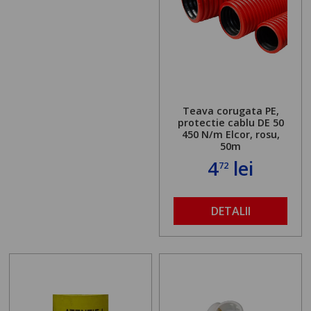
Teava corugata PE,
protectie cablu DE 50
450 N/m Elcor, rosu,
50m
4
lei
72
DETALII