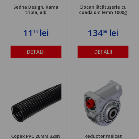
Sedna Design, Rama
Ciocan lăcătușerie cu
tripla, alb
coadă din lemn 1000g
11
lei
134
lei
14
56
DETALII
DETALII
Copex PVC 20MM 320N
Reductor melcat