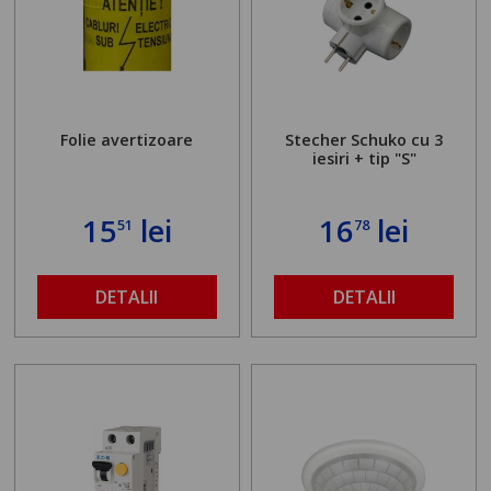
Folie avertizoare
Stecher Schuko cu 3
iesiri + tip "S"
15
lei
16
lei
51
78
DETALII
DETALII