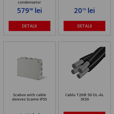
condensator
579
lei
20
lei
98
10
DETALII
DETALII
Scabox with cable
Cablu T2XIR 50 OL-AL
sleeves Scame IP55
3X50