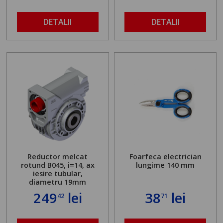
DETALII
DETALII
Reductor melcat
Foarfeca electrician
rotund B045, i=14, ax
lungime 140 mm
iesire tubular,
diametru 19mm
249
lei
38
lei
42
71