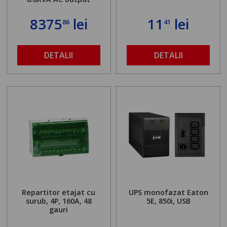
8375
lei
11
lei
86
41
DETALII
DETALII
Repartitor etajat cu
UPS monofazat Eaton
surub, 4P, 160A, 48
5E, 850i, USB
gauri