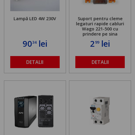
Lampă LED 4W 230V
Suport pentru cleme
legaturi rapide cabluri
Wago 221-500 cu
prindere pe sina
90
lei
2
lei
34
99
DETALII
DETALII