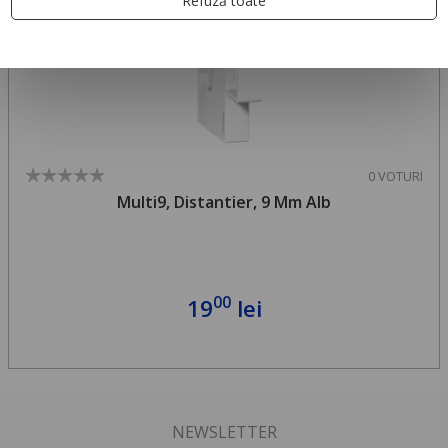
Refuză toate
0 VOTURI
Multi9, Distantier, 9 Mm Alb
00
19
lei
NEWSLETTER