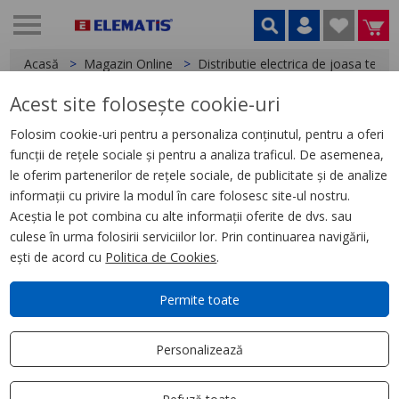
Acasă
Magazin Online
Distributie electrica de joasa tensi
Acest site folosește cookie-uri
Dispozitive modulare Multi9,
1
produse
Folosim cookie-uri pentru a personaliza conținutul, pentru a oferi
funcții de rețele sociale și pentru a analiza traficul. De asemenea,
le oferim partenerilor de rețele sociale, de publicitate și de analize
Filtrează
Ordonează după
informații cu privire la modul în care folosesc site-ul nostru.
Aplică filtru
Cele mai relevante
Aceștia le pot combina cu alte informații oferite de dvs. sau
culese în urma folosirii serviciilor lor. Prin continuarea navigării,
ești de acord cu
Politica de Cookies
.
Permite toate
Personalizează