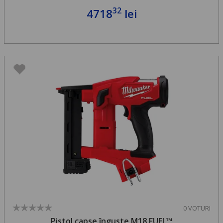
32
4718
lei
0 VOTURI
Pistol capse înguste M18 FUEL™