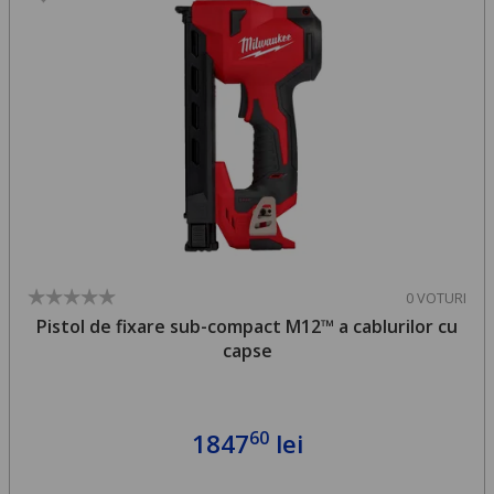
0 VOTURI
Pistol de fixare sub-compact M12™ a cablurilor cu
capse
60
1847
lei