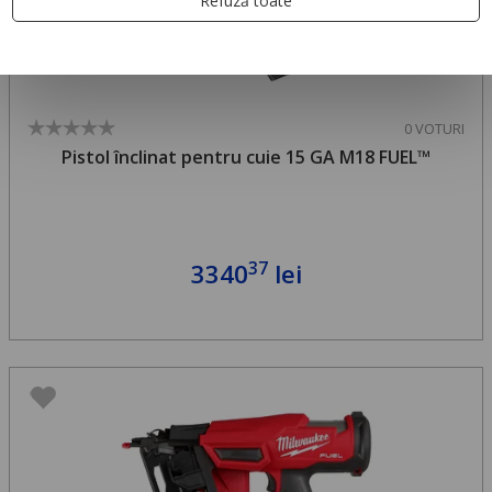
Refuză toate
0 VOTURI
Pistol înclinat pentru cuie 15 GA M18 FUEL™
37
3340
lei