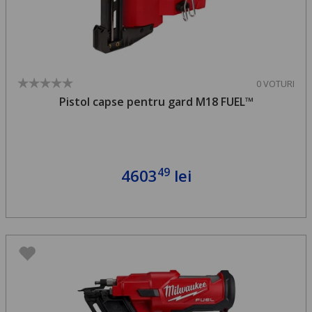
0 VOTURI
Pistol capse pentru gard M18 FUEL™
49
4603
lei