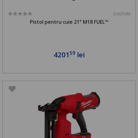
0 VOTURI
Pistol pentru cuie 21° M18 FUEL™
59
4201
lei