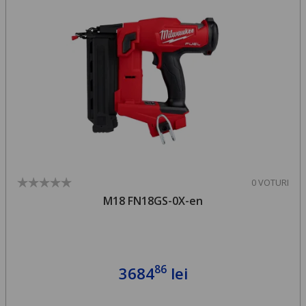
0 VOTURI
M18 FN18GS-0X-en
86
3684
lei