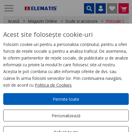
Acasă
Magazin Online
Scule si accesorii
Pistoale Cuie
Acest site folosește cookie-uri
Pistoale Cuie,
13 produse
Folosim cookie-uri pentru a personaliza conținutul, pentru a oferi
funcții de rețele sociale și pentru a analiza traficul. De asemenea,
Filtrează
Ordonează după
le oferim partenerilor de rețele sociale, de publicitate și de analize
Aplică filtru
Cele mai relevante
informații cu privire la modul în care folosesc site-ul nostru.
Aceștia le pot combina cu alte informații oferite de dvs. sau
culese în urma folosirii serviciilor lor. Prin continuarea navigării,
ești de acord cu
Politica de Cookies
.
Permite toate
Personalizează