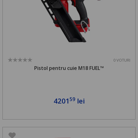
0 VOTURI
Pistol pentru cuie M18 FUEL™
59
4201
lei