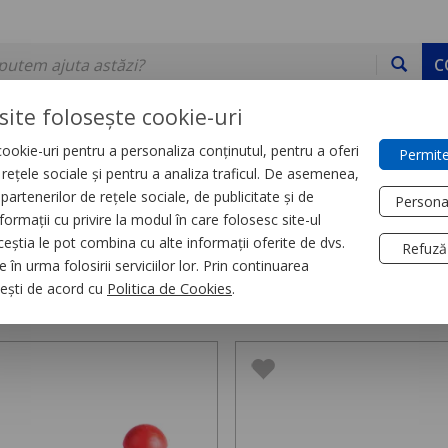
C
site folosește cookie-uri
ookie-uri pentru a personaliza conținutul, pentru a oferi
Permite
DE STOC
SERVICII
DEVINO PARTENER
CONTACT
e rețele sociale și pentru a analiza traficul. De asemenea,
partenerilor de rețele sociale, de publicitate și de
Persona
formații cu privire la modul în care folosesc site-ul
e urechi
ceștia le pot combina cu alte informații oferite de dvs.
Refuză
 în urma folosirii serviciilor lor. Prin continuarea
ie urechi,
6 produse
, ești de acord cu
Politica de Cookies
.