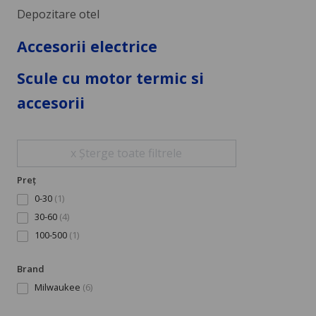
Depozitare otel
Accesorii electrice
Scule cu motor termic si
accesorii
x Șterge toate filtrele
Preț
0-30
(1)
30-60
(4)
100-500
(1)
Brand
Milwaukee
(6)