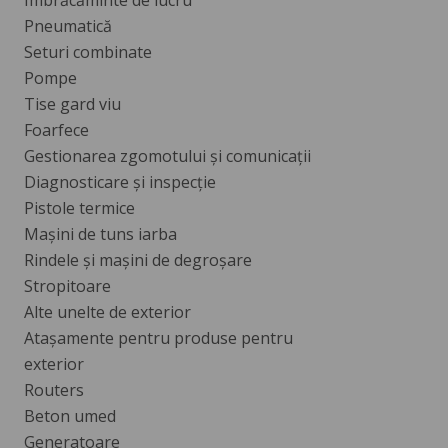
Imbrăcăminte de lucru
Pneumatică
Seturi combinate
Pompe
Tise gard viu
Foarfece
Gestionarea zgomotului și comunicații
Diagnosticare și inspecție
Pistole termice
Mașini de tuns iarba
Rindele și mașini de degroșare
Stropitoare
Alte unelte de exterior
Atașamente pentru produse pentru
exterior
Routers
Beton umed
Generatoare