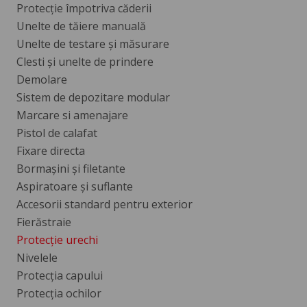
Protecţie împotriva căderii
Unelte de tăiere manuală
Unelte de testare şi măsurare
Clesti şi unelte de prindere
Demolare
Sistem de depozitare modular
Marcare si amenajare
Pistol de calafat
Fixare directa
Bormașini și filetante
Aspiratoare și suflante
Accesorii standard pentru exterior
Fierăstraie
Protecție urechi
Nivelele
Protecția capului
Protecția ochilor