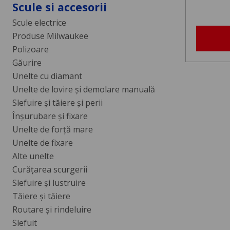
Scule si accesorii
Scule electrice
Produse Milwaukee
Polizoare
Găurire
Unelte cu diamant
Unelte de lovire și demolare manuală
Slefuire și tăiere și perii
Înșurubare și fixare
Unelte de forță mare
Unelte de fixare
Alte unelte
Curăţarea scurgerii
Slefuire şi lustruire
Tăiere şi tăiere
Routare şi rindeluire
Slefuit