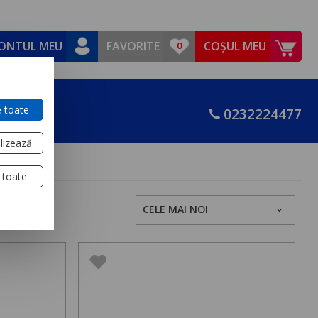
ONTUL MEU
FAVORITE
COȘUL MEU
 toate
0232224477
lizează
 toate