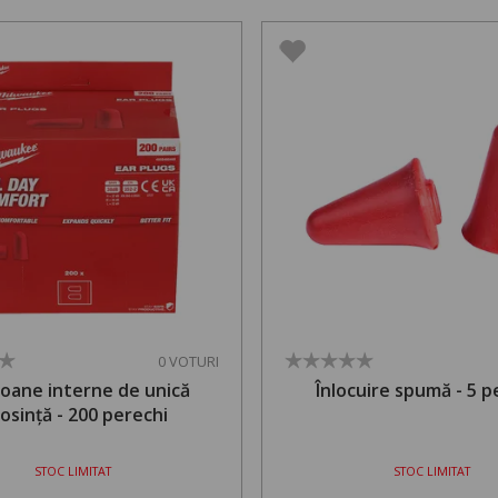
0 VOTURI
foane interne de unică
Înlocuire spumă - 5 p
losință - 200 perechi
STOC LIMITAT
STOC LIMITAT