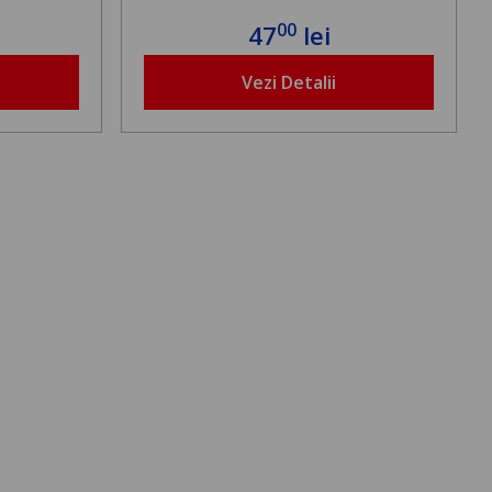
00
47
lei
Vezi Detalii