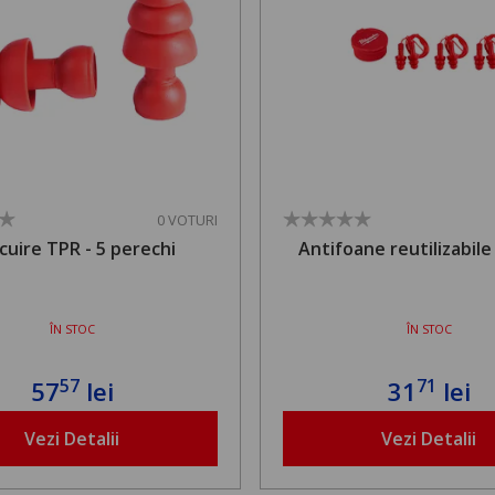
0 VOTURI
ocuire TPR - 5 perechi
Antifoane reutilizabile
ÎN STOC
ÎN STOC
57
71
57
lei
31
lei
Vezi Detalii
Vezi Detalii