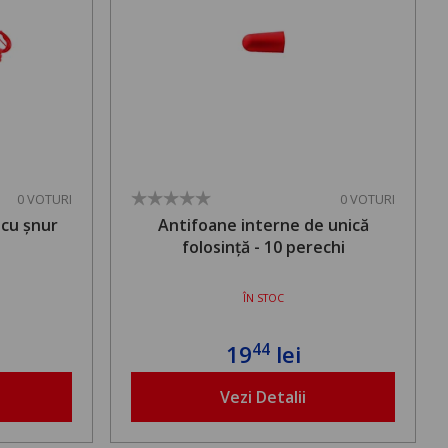
0 VOTURI
0 VOTURI
 cu șnur
Antifoane interne de unică
folosință - 10 perechi
ÎN STOC
44
19
lei
Vezi Detalii