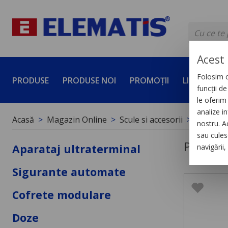
Acest 
Folosim c
PRODUSE
PRODUSE NOI
PROMOȚII
LICHIDĂRI 
funcții d
le oferim 
analize in
Acasă
Magazin Online
Scule si accesorii
Protecți
nostru. A
sau culese
Protecț
Aparataj ultraterminal
navigării
Sigurante automate
Cofrete modulare
Doze