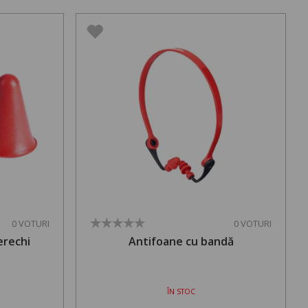
0 VOTURI
0 VOTURI
erechi
Antifoane cu bandă
ÎN STOC