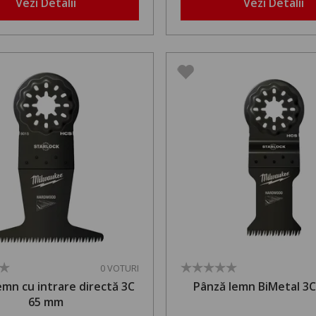
Vezi Detalii
Vezi Detalii
0 VOTURI
emn cu intrare directă 3C
Pânză lemn BiMetal 3
65 mm