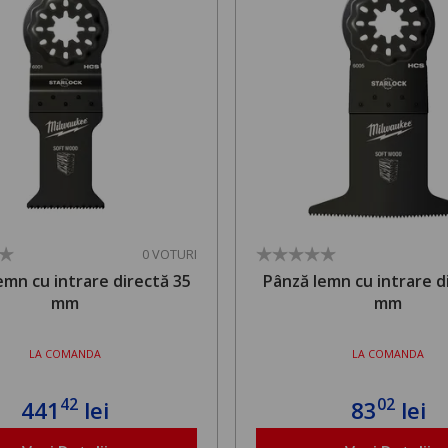
0 VOTURI
emn cu intrare directă 35
Pânză lemn cu intrare d
mm
mm
LA COMANDA
LA COMANDA
42
02
441
lei
83
lei