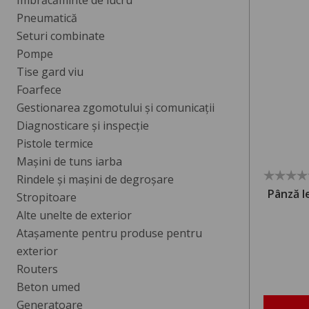
Imbrăcăminte de lucru
Pneumatică
Seturi combinate
Pompe
Tise gard viu
Foarfece
Gestionarea zgomotului și comunicații
Diagnosticare și inspecție
Pistole termice
Mașini de tuns iarba
Rindele și mașini de degroșare
Pânză l
Stropitoare
Alte unelte de exterior
Atașamente pentru produse pentru
exterior
Routers
Beton umed
Generatoare