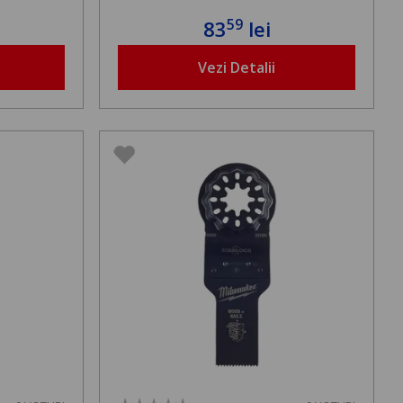
59
83
lei
Vezi Detalii