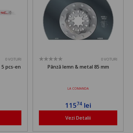
0 VOTURI
0 VOTURI
 5 pcs-en
Pânză lemn & metal 85 mm
LA COMANDA
74
115
lei
Vezi Detalii