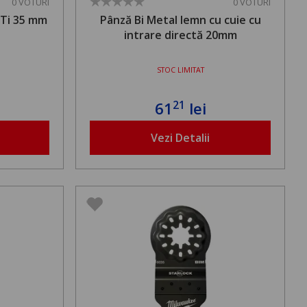
0 VOTURI
0 VOTURI
TTi 35 mm
Pânză Bi Metal lemn cu cuie cu
intrare directă 20mm
STOC LIMITAT
21
61
lei
Vezi Detalii