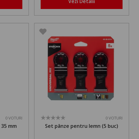
Vezi Detalii
0 VOTURI
0 VOTURI
C 35 mm
Set pânze pentru lemn (5 buc)