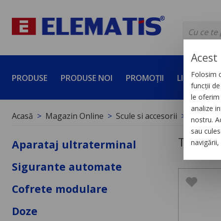
Acest 
Folosim c
PRODUSE
PRODUSE NOI
PROMOȚII
LICHIDĂRI 
funcții d
le oferim 
analize in
Acasă
Magazin Online
Scule si accesorii
Tăiere şi
nostru. A
sau culese
Tăiere ş
Aparataj ultraterminal
navigării
Sigurante automate
Cofrete modulare
Doze