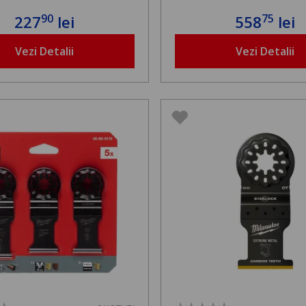
90
75
227
lei
558
lei
Vezi Detalii
Vezi Detalii