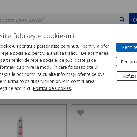
C
site folosește cookie-uri
ookie-uri pentru a personaliza conținutul, pentru a oferi
Permite
DE STOC
SERVICII
DEVINO PARTENER
CONTACT
e rețele sociale și pentru a analiza traficul. De asemenea,
partenerilor de rețele sociale, de publicitate și de
Persona
formații cu privire la modul în care folosesc site-ul
 tăiere
ceștia le pot combina cu alte informații oferite de dvs.
Refuză
 în urma folosirii serviciilor lor. Prin continuarea
i tăiere,
285 produse
, ești de acord cu
Politica de Cookies
.