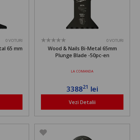
0 VOTURI
0 VOTURI
tal 65 mm
Wood & Nails Bi-Metal 65mm
Plunge Blade -50pc-en
LA COMANDA
21
3388
lei
Vezi Detalii