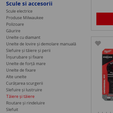
Scule si accesorii
Scule electrice
Produse Milwaukee
Polizoare
Găurire
Unelte cu diamant
Unelte de lovire și demolare manuală
Slefuire și tăiere și perii
Înșurubare și fixare
Unelte de forță mare
Unelte de fixare
Alte unelte
Curăţarea scurgerii
Slefuire şi lustruire
Tăiere şi tăiere
Routare şi rindeluire
Slefuit