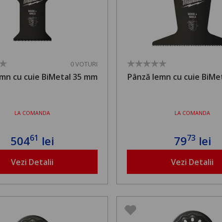
0 VOTURI
mn cu cuie BiMetal 35 mm
Pânză lemn cu cuie BiMe
LA COMANDA
LA COMANDA
61
73
504
lei
79
lei
Vezi Detalii
Vezi Detalii