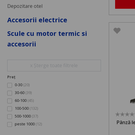
Depozitare otel
Accesorii electrice
Scule cu motor termic si
accesorii
x Șterge toate filtrele
Preț
0-30
(20)
30-60
(39)
60-100
(45)
100-500
(132)
500-1000
(37)
Pânză l
peste 1000
(12)