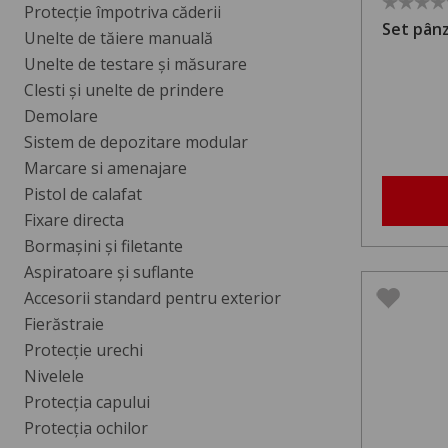
Protecţie împotriva căderii
Set pânz
Unelte de tăiere manuală
Unelte de testare şi măsurare
Clesti şi unelte de prindere
Demolare
Sistem de depozitare modular
Marcare si amenajare
Pistol de calafat
Fixare directa
Bormașini și filetante
Aspiratoare și suflante
Accesorii standard pentru exterior
Fierăstraie
Protecție urechi
Nivelele
Protecția capului
Protecția ochilor