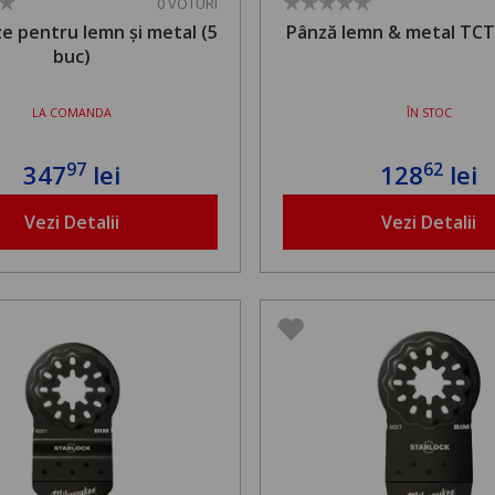
0 VOTURI
e pentru lemn și metal (5
Pânză lemn & metal TC
buc)
LA COMANDA
ÎN STOC
97
62
347
lei
128
lei
Vezi Detalii
Vezi Detalii