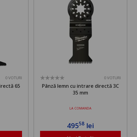
0 VOTURI
0 VOTURI
irectă 65
Pânză lemn cu intrare directă 3C
35 mm
LA COMANDA
58
495
lei