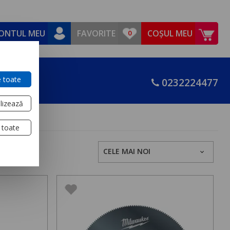
ONTUL MEU
FAVORITE
COȘUL MEU
 toate
0232224477
lizează
 toate