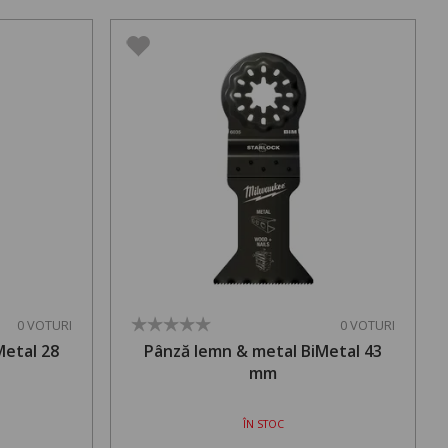
0 VOTURI
0 VOTURI
Metal 28
Pânză lemn & metal BiMetal 43
mm
ÎN STOC