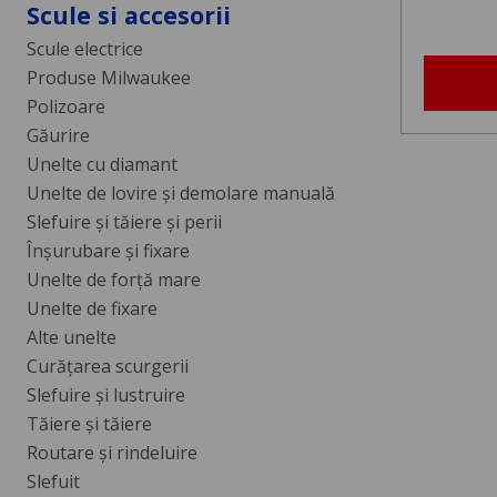
Scule si accesorii
Scule electrice
Produse Milwaukee
Polizoare
Găurire
Unelte cu diamant
Unelte de lovire și demolare manuală
Slefuire și tăiere și perii
Înșurubare și fixare
Unelte de forță mare
Unelte de fixare
Alte unelte
Curăţarea scurgerii
Slefuire şi lustruire
Tăiere şi tăiere
Routare şi rindeluire
Slefuit