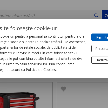
C
site folosește cookie-uri
ookie-uri pentru a personaliza conținutul, pentru a oferi
Permite
DE STOC
SERVICII
DEVINO PARTENER
CONTACT
e rețele sociale și pentru a analiza traficul. De asemenea,
partenerilor de rețele sociale, de publicitate și de
Persona
formații cu privire la modul în care folosesc site-ul
re otel
ceștia le pot combina cu alte informații oferite de dvs.
Refuză
 în urma folosirii serviciilor lor. Prin continuarea
are otel,
6 produse
, ești de acord cu
Politica de Cookies
.