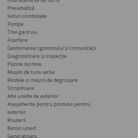
Imbrăcăminte de lucru
Pneumatică
Seturi combinate
Pompe
Tise gard viu
Foarfece
Gestionarea zgomotului și comunicații
Diagnosticare și inspecție
Pistole termice
Mașini de tuns iarba
Rindele și mașini de degroșare
Stropitoare
Alte unelte de exterior
Atașamente pentru produse pentru
exterior
Routers
Beton umed
Generatoare