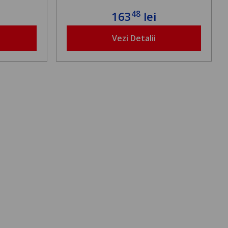
48
163
lei
Vezi Detalii