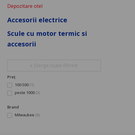
Depozitare otel
Accesorii electrice
Scule cu motor termic si
accesorii
x Șterge toate filtrele
Preț
100-500
(1)
peste 1000
(5)
Brand
Milwaukee
(6)