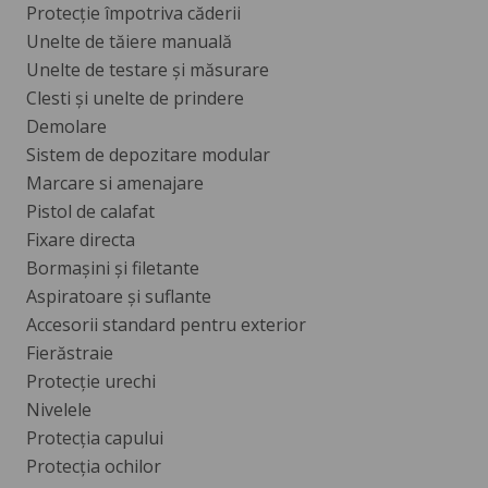
Protecţie împotriva căderii
Unelte de tăiere manuală
Unelte de testare şi măsurare
Clesti şi unelte de prindere
Demolare
Sistem de depozitare modular
Marcare si amenajare
Pistol de calafat
Fixare directa
Bormașini și filetante
Aspiratoare și suflante
Accesorii standard pentru exterior
Fierăstraie
Protecție urechi
Nivelele
Protecția capului
Protecția ochilor