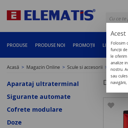
Acest 
Folosim c
PRODUSE
PRODUSE NOI
PROMOȚII
LICHIDĂRI 
funcții d
le oferim 
analize in
Acasă
Magazin Online
Scule si accesorii
Depozita
nostru. A
sau culese
Depozit
Aparataj ultraterminal
navigării
Sigurante automate
Cofrete modulare
Doze