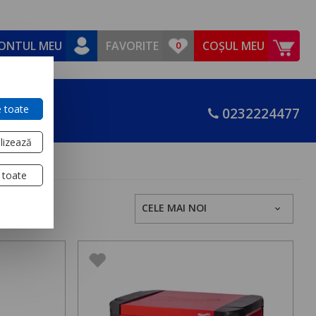
ONTUL MEU
FAVORITE
COȘUL MEU
 toate
0232224477
lizează
 toate