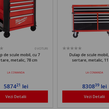
0 VOTURI
p de scule mobil, cu 7
Dulap de scule mobil,
rtare, metalic, 78 cm
sertare, metalic, 1
LA COMANDA
LA COMANDA
21
39
5874
lei
8308
lei
Vezi Detalii
Vezi Detalii