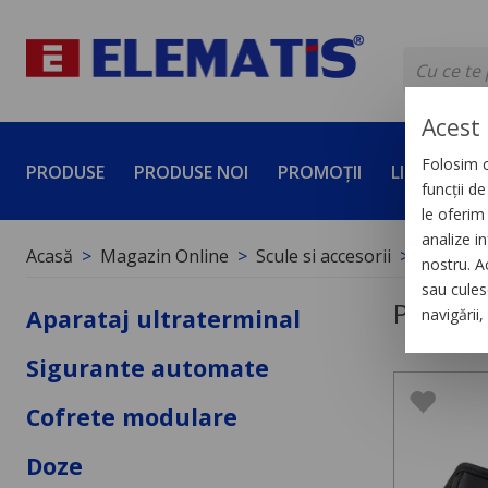
Acest 
Folosim c
PRODUSE
PRODUSE NOI
PROMOȚII
LICHIDĂRI 
funcții d
le oferim 
analize in
Acasă
Magazin Online
Scule si accesorii
Protecți
nostru. A
sau culese
Protecți
Aparataj ultraterminal
navigării
Sigurante automate
Cofrete modulare
Doze