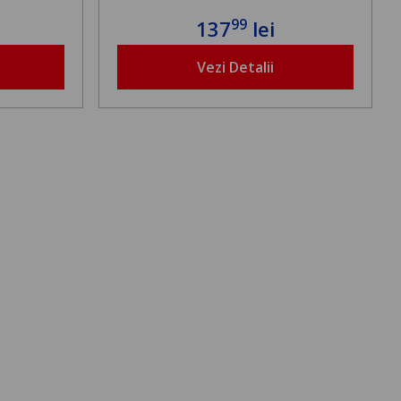
99
137
lei
Vezi Detalii