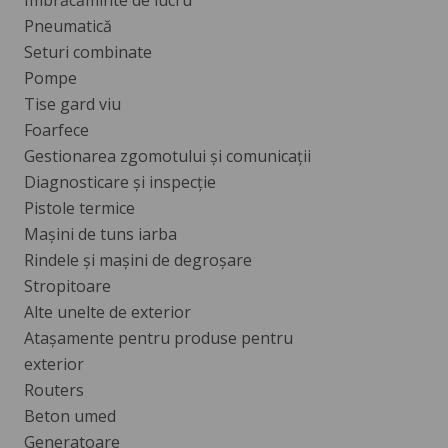
Imbrăcăminte de lucru
Pneumatică
Seturi combinate
Pompe
Tise gard viu
Foarfece
Gestionarea zgomotului și comunicații
Diagnosticare și inspecție
Pistole termice
Mașini de tuns iarba
Rindele și mașini de degroșare
Stropitoare
Alte unelte de exterior
Atașamente pentru produse pentru
exterior
Routers
Beton umed
Generatoare