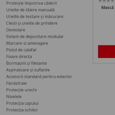
Protecţie împotriva căderii
Mască 
Unelte de tăiere manuală
Unelte de testare şi măsurare
Clesti şi unelte de prindere
Demolare
Sistem de depozitare modular
Marcare si amenajare
Pistol de calafat
Fixare directa
Bormașini și filetante
Aspiratoare și suflante
Accesorii standard pentru exterior
Fierăstraie
Protecție urechi
Nivelele
Protecția capului
Protecția ochilor