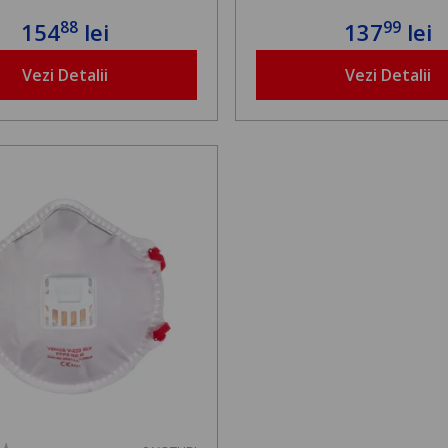
88
99
154
lei
137
lei
Vezi Detalii
Vezi Detalii