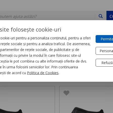
C
site folosește cookie-uri
ookie-uri pentru a personaliza conținutul, pentru a oferi
Permite
DE STOC
SERVICII
DEVINO PARTENER
CONTACT
e rețele sociale și pentru a analiza traficul. De asemenea,
partenerilor de rețele sociale, de publicitate și de
Persona
formații cu privire la modul în care folosesc site-ul
e respiratorie
ceștia le pot combina cu alte informații oferite de dvs.
Refuză
 în urma folosirii serviciilor lor. Prin continuarea
e respiratorie,
7 produse
, ești de acord cu
Politica de Cookies
.