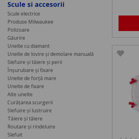
Scule si accesorii
Scule electrice
Produse Milwaukee
Polizoare
Găurire
Unelte cu diamant
Unelte de lovire și demolare manuală
Slefuire și tăiere și perii
Înșurubare și fixare
Unelte de forță mare
Unelte de fixare
Alte unelte
Curăţarea scurgerii
Slefuire şi lustruire
Tăiere şi tăiere
Routare şi rindeluire
Slefuit