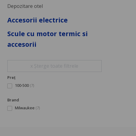
Depozitare otel
Accesorii electrice
Scule cu motor termic si
accesorii
x Șterge toate filtrele
Preț
100-500
(7)
Brand
Milwaukee
(7)