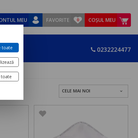
ONTUL MEU
FAVORITE
COȘUL MEU
 toate
0232224477
lizează
 toate