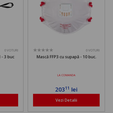
0 VOTURI
0 VOTURI
 - 3 buc
Mască FFP3 cu supapă - 10 buc.
LA COMANDA
11
203
lei
Vezi Detalii