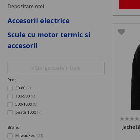
Depozitare otel
Accesorii electrice
Scule cu motor termic si
accesorii
x Șterge toate filtrele
Preț
30-60
(2)
100-500
(6)
500-1000
(8)
peste 1000
(7)
Jachetă
Brand
Milwaukee
(21)