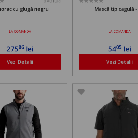
0 VOTURI
orac cu glugă negru
Mască tip cagulă - 
LA COMANDA
LA COMANDA
86
05
275
lei
54
lei
Vezi Detalii
Vezi Detalii