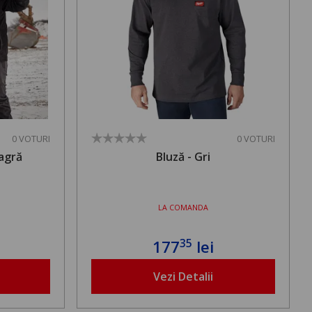
0 VOTURI
0 VOTURI
eagră
Bluză - Gri
LA COMANDA
35
177
lei
Vezi Detalii