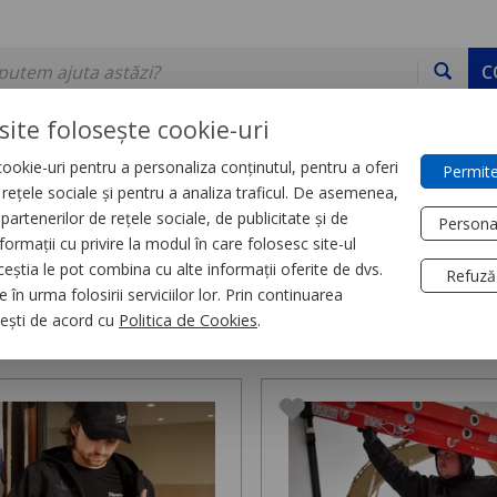
C
site folosește cookie-uri
ookie-uri pentru a personaliza conținutul, pentru a oferi
Permite
DE STOC
SERVICII
DEVINO PARTENER
CONTACT
e rețele sociale și pentru a analiza traficul. De asemenea,
partenerilor de rețele sociale, de publicitate și de
Persona
formații cu privire la modul în care folosesc site-ul
inte de lucru
ceștia le pot combina cu alte informații oferite de dvs.
Refuză
 în urma folosirii serviciilor lor. Prin continuarea
minte de lucru,
23 produse
, ești de acord cu
Politica de Cookies
.