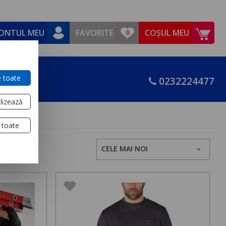
ONTUL MEU
FAVORITE
COȘUL MEU
 toate
0232224477
lizează
 toate