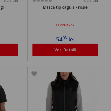
0 VOTURI
0 VOTURI
gri
Mască tip cagulă - roșie
LA COMANDA
05
54
lei
Vezi Detalii