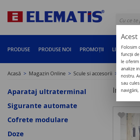
Acest 
Folosim c
PRODUSE
PRODUSE NOI
PROMOȚII
LICHIDĂRI 
funcții d
le oferim 
analize in
Acasă
Magazin Online
Scule si accesorii
Imbrăcăm
nostru. A
sau culese
Imbrăcă
Aparataj ultraterminal
navigării
Sigurante automate
Cofrete modulare
Doze