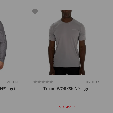
0 VOTURI
0 VOTURI
N™ - gri
Tricou WORKSKIN™ - gri
LA COMANDA