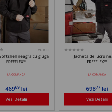
0 VOTURI
Softshell neagră cu glugă
Jachetă de lucru n
FREEFLEX™
FREEFLEX™
LA COMANDA
LA COMANDA
69
77
469
lei
698
lei
Vezi Detalii
Vezi Detalii