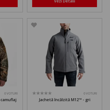
Vezi Detalii
0 VOTURI
0 VOTURI
 camuflaj
Jachetă încălzită M12™ - gri