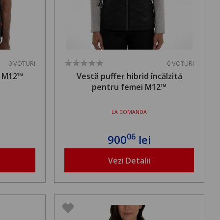
0 VOTURI
0 VOTURI
ă M12™
Vestă puffer hibrid încălzită
pentru femei M12™
LA COMANDA
06
900
lei
Vezi Detalii