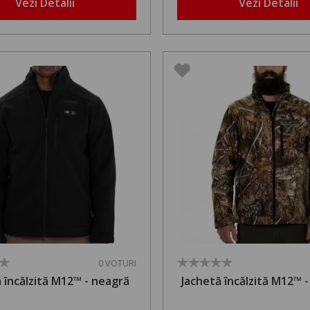
Vezi Detalii
Vezi Detalii
0 VOTURI
 încălzită M12™ - neagră
Jachetă încălzită M12™ -