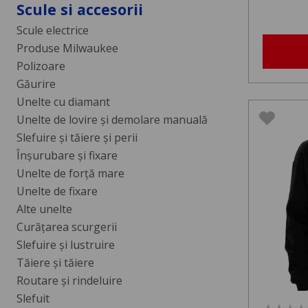
Scule si accesorii
Scule electrice
Produse Milwaukee
Polizoare
Găurire
Unelte cu diamant
Unelte de lovire și demolare manuală
Slefuire și tăiere și perii
Înșurubare și fixare
Unelte de forță mare
Unelte de fixare
Alte unelte
Curăţarea scurgerii
Slefuire şi lustruire
Tăiere şi tăiere
Routare şi rindeluire
Slefuit