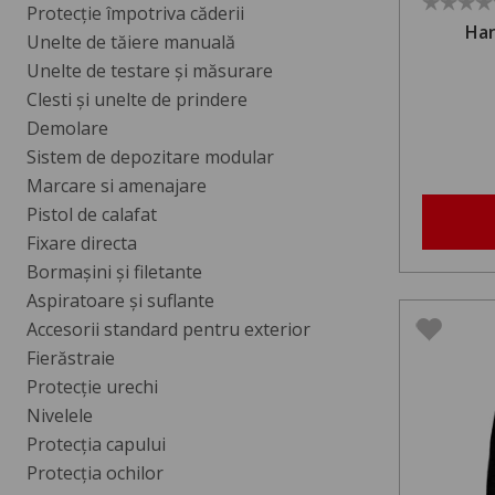
Protecţie împotriva căderii
Han
Unelte de tăiere manuală
Unelte de testare şi măsurare
Clesti şi unelte de prindere
Demolare
Sistem de depozitare modular
Marcare si amenajare
Pistol de calafat
Fixare directa
Bormașini și filetante
Aspiratoare și suflante
Accesorii standard pentru exterior
Fierăstraie
Protecție urechi
Nivelele
Protecția capului
Protecția ochilor