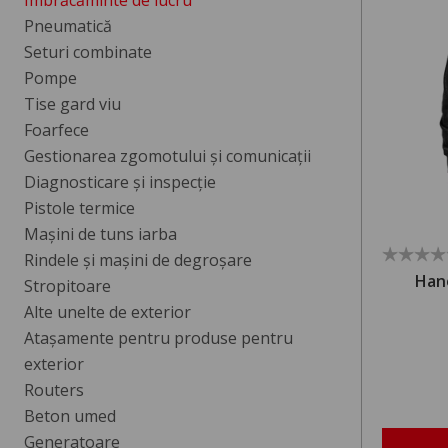
Imbrăcăminte de lucru
Pneumatică
Seturi combinate
Pompe
Tise gard viu
Foarfece
Gestionarea zgomotului și comunicații
Diagnosticare și inspecție
Pistole termice
Mașini de tuns iarba
Rindele și mașini de degroșare
Hano
Stropitoare
Alte unelte de exterior
Atașamente pentru produse pentru
exterior
Routers
Beton umed
Generatoare