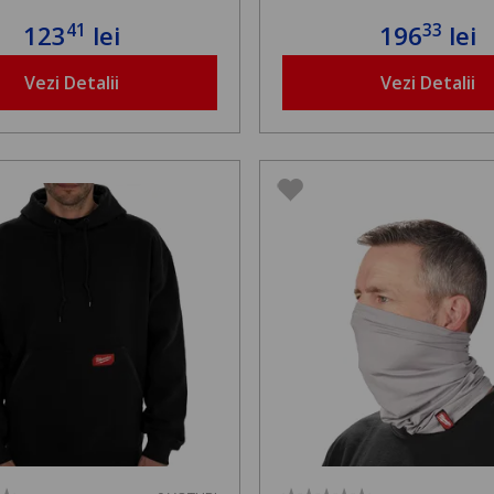
41
33
123
lei
196
lei
Vezi Detalii
Vezi Detalii