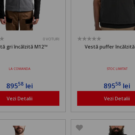
0 VOTURI
tă gri încălzită M12™
Vestă puffer încălzit
LA COMANDA
STOC LIMITAT
58
58
895
lei
895
lei
Vezi Detalii
Vezi Detalii