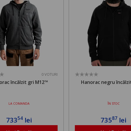
0 VOTURI
rac încălzit gri M12™
Hanorac negru încălz
LA COMANDA
ÎN STOC
54
87
733
lei
735
lei