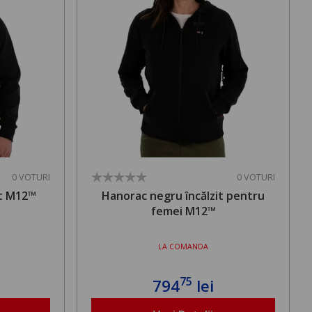
0 VOTURI
0 VOTURI
it M12™
Hanorac negru încălzit pentru
femei M12™
LA COMANDA
75
794
lei