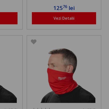
76
125
lei
Vezi Detalii