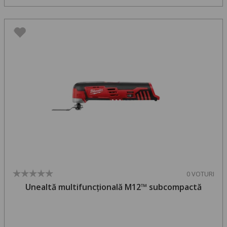
0 VOTURI
Unealtă multifuncțională M12™ subcompactă