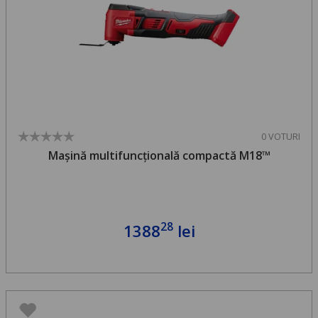
0 VOTURI
Mașină multifuncțională compactă M18™
28
1388
lei