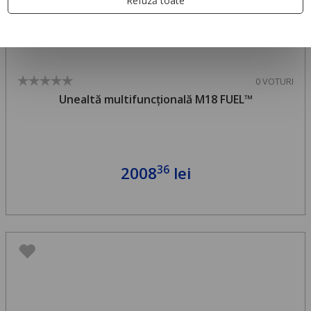
Refuză toate
0 VOTURI
Unealtă multifuncțională M18 FUEL™
36
2008
lei