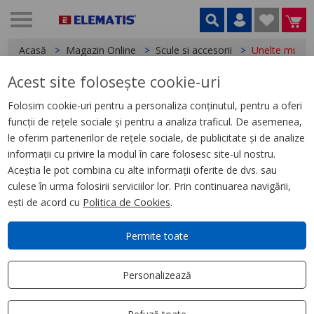
Acasă
Magazin Online
Scule si accesorii
Unelte multip
Acest site folosește cookie-uri
Unelte multiple,
5 produse
Folosim cookie-uri pentru a personaliza conținutul, pentru a oferi
funcții de rețele sociale și pentru a analiza traficul. De asemenea,
Filtrează
Ordonează după
le oferim partenerilor de rețele sociale, de publicitate și de analize
Aplică filtru
Cele mai relevante
informații cu privire la modul în care folosesc site-ul nostru.
Aceștia le pot combina cu alte informații oferite de dvs. sau
culese în urma folosirii serviciilor lor. Prin continuarea navigării,
ești de acord cu
Politica de Cookies
.
Permite toate
Personalizează