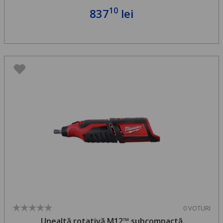
10
837
lei
0 VOTURI
Unealtă rotativă M12™ subcompactă