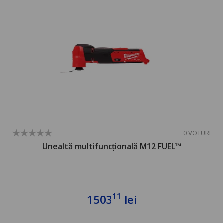
0 VOTURI
Unealtă multifuncțională M12 FUEL™
11
1503
lei