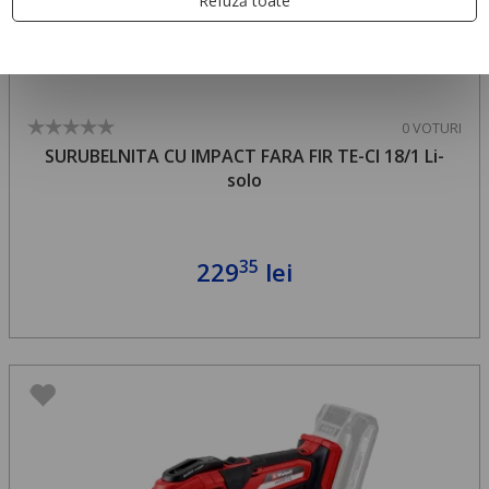
Refuză toate
0 VOTURI
SURUBELNITA CU IMPACT FARA FIR TE-CI 18/1 Li-
solo
35
229
lei