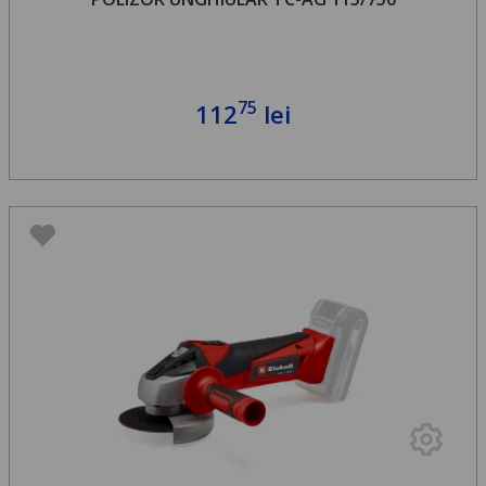
75
112
lei