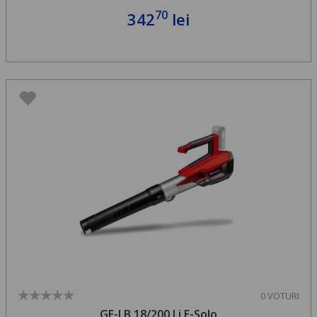
70
342
lei
0 VOTURI
GE-LB 18/200 Li E-Solo