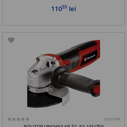
55
110
lei
0 VOTURI
POLIZOR UNGHIULAR TC-AG 115/750