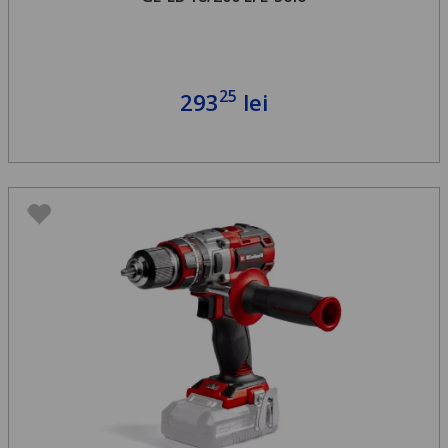
25
293
lei