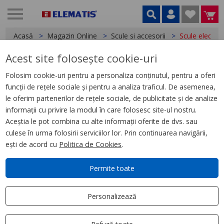
Acasă
Magazin Online
Scule si accesorii
Scule electric
Acest site folosește cookie-uri
Scule electrice,
16 produse
Folosim cookie-uri pentru a personaliza conținutul, pentru a oferi
funcții de rețele sociale și pentru a analiza traficul. De asemenea,
Filtrează
Ordonează după
le oferim partenerilor de rețele sociale, de publicitate și de analize
Aplică filtru
Cele mai relevante
informații cu privire la modul în care folosesc site-ul nostru.
Aceștia le pot combina cu alte informații oferite de dvs. sau
culese în urma folosirii serviciilor lor. Prin continuarea navigării,
ești de acord cu
Politica de Cookies
.
Permite toate
Personalizează