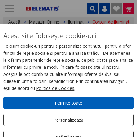
Acasă
Magazin Online
Iluminat
Corpuri de iluminat
Acest site folosește cookie-uri
Corpuri de iluminat,
37 produse
Folosim cookie-uri pentru a personaliza conținutul, pentru a oferi
funcții de rețele sociale și pentru a analiza traficul. De asemenea,
Filtrează
Ordonează după
le oferim partenerilor de rețele sociale, de publicitate și de analize
Aplică filtru
Cele mai relevante
informații cu privire la modul în care folosesc site-ul nostru.
Aceștia le pot combina cu alte informații oferite de dvs. sau
culese în urma folosirii serviciilor lor. Prin continuarea navigării,
ești de acord cu
Politica de Cookies
.
Permite toate
Personalizează