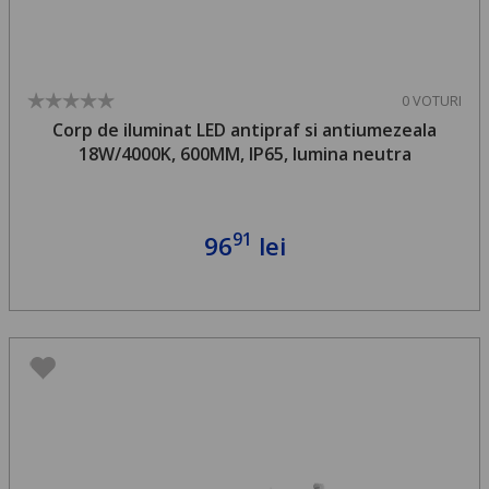
0 VOTURI
Corp de iluminat LED antipraf si antiumezeala
18W/4000K, 600MM, IP65, lumina neutra
91
96
lei