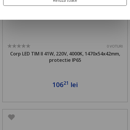
Refuză toate
0 VOTURI
Corp LED TIM II 41W, 220V, 4000K, 1470x54x42mm,
protectie IP65
21
106
lei