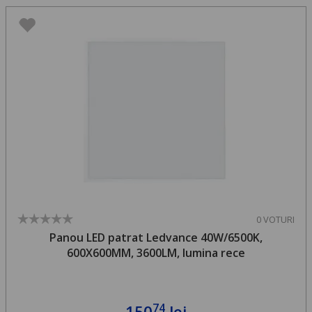
0 VOTURI
Panou LED patrat Ledvance 40W/6500K,
600X600MM, 3600LM, lumina rece
74
150
lei