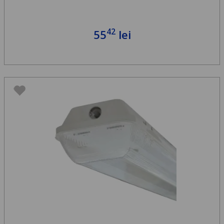
42
55
lei