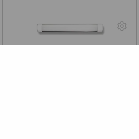
0 VOTURI
Corp slim LED LIMA - I 9W, 4000K, 300mm, lumina
neutra
90
23
lei