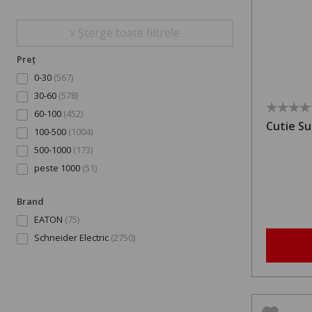
x Șterge toate filtrele
Preț
0-30
(567)
30-60
(578)
60-100
(452)
Cutie Su
100-500
(1004)
500-1000
(173)
peste 1000
(51)
Brand
EATON
(75)
Schneider Electric
(2750)