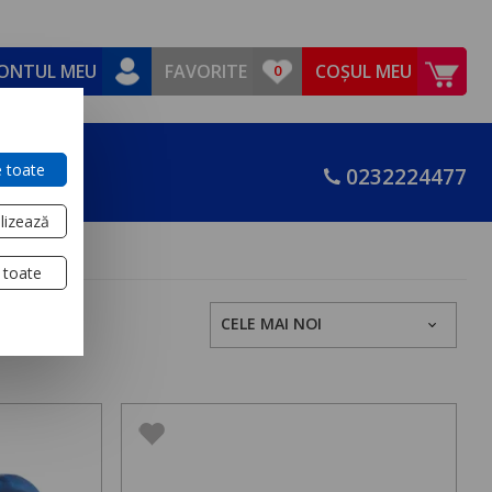
ONTUL MEU
FAVORITE
COȘUL MEU
 toate
0232224477
lizează
 toate