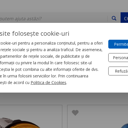
C
site folosește cookie-uri
ookie-uri pentru a personaliza conținutul, pentru a oferi
Permite
DE STOC
SERVICII
DEVINO PARTENER
CONTACT
e rețele sociale și pentru a analiza traficul. De asemenea,
partenerilor de rețele sociale, de publicitate și de
Persona
formații cu privire la modul în care folosesc site-ul
trial
Butoane si lampi
ceștia le pot combina cu alte informații oferite de dvs.
Refuză
 în urma folosirii serviciilor lor. Prin continuarea
 si lampi,
2825 produse
, ești de acord cu
Politica de Cookies
.