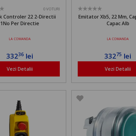
0 VOTURI
k Controler 22 2-Directii
Emitator Xb5, 22 Mm, Cap
1No Per Directie
Capac Alb
LA COMANDA
LA COMANDA
36
75
332
lei
332
lei
Vezi Detalii
Vezi Detalii