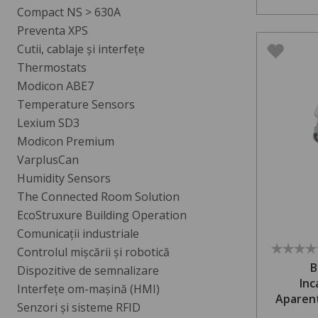
Compact NS > 630A
Preventa XPS
Cutii, cablaje și interfețe
Thermostats
Modicon ABE7
Temperature Sensors
Lexium SD3
Modicon Premium
VarplusCan
Humidity Sensors
The Connected Room Solution
EcoStruxure Building Operation
Comunicații industriale
Controlul mișcării și robotică
B
Dispozitive de semnalizare
Inc
Interfețe om-mașină (HMI)
Aparent
Senzori și sisteme RFID