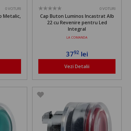
0 VOTURI
0 VOTURI
 Metalic,
Cap Buton Luminos Incastrat Alb
22 cu Revenire pentru Led
Integral
LA COMANDA
92
37
lei
Vezi Detalii