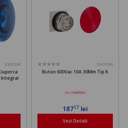
0 VOTURI
0 VOTURI
Ciuperca
Buton 600Vac 10A 30Mm Tip K
 Integral
LA COMANDA
17
187
lei
Vezi Detalii