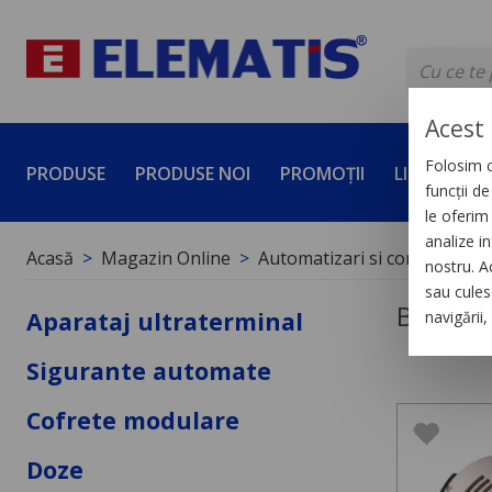
Acest 
Folosim c
PRODUSE
PRODUSE NOI
PROMOȚII
LICHIDĂRI 
funcții d
le oferim 
analize in
Acasă
Magazin Online
Automatizari si control indus
nostru. A
sau culese
Butoane
Aparataj ultraterminal
navigării
Sigurante automate
Cofrete modulare
Doze