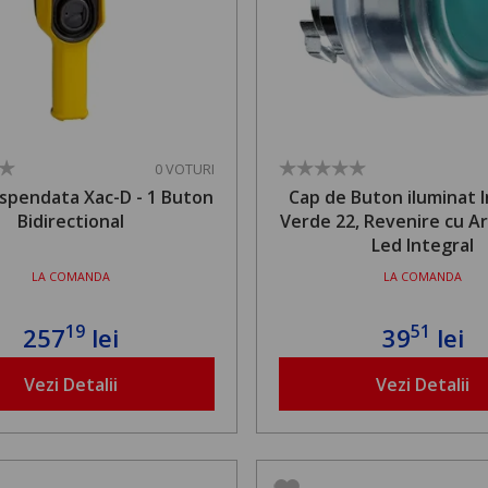
0 VOTURI
spendata Xac-D - 1 Buton
Cap de Buton iluminat 
Bidirectional
Verde 22, Revenire cu Ar
Led Integral
LA COMANDA
LA COMANDA
19
51
257
lei
39
lei
Vezi Detalii
Vezi Detalii