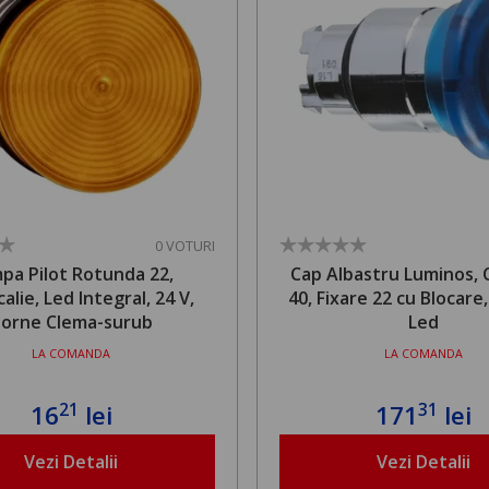
0 VOTURI
pa Pilot Rotunda 22,
Cap Albastru Luminos, 
alie, Led Integral, 24 V,
40, Fixare 22 cu Blocare,
orne Clema-surub
Led
LA COMANDA
LA COMANDA
21
31
16
lei
171
lei
Vezi Detalii
Vezi Detalii