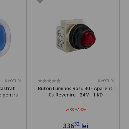
0 VOTURI
0 VOTURI
castrat
Buton Luminos Rosu 30 - Aparent,
re pentru
Cu Revenire - 24 V - 1 I/D
LA COMANDA
32
336
lei