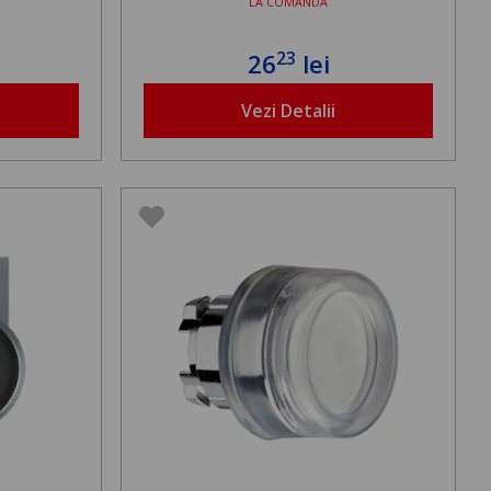
LA COMANDA
23
26
lei
Vezi Detalii