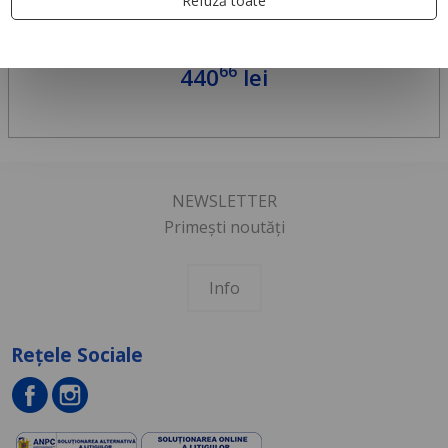
Refuză toate
66
440
lei
NEWSLETTER
Primești noutăți
Info
Rețele Sociale