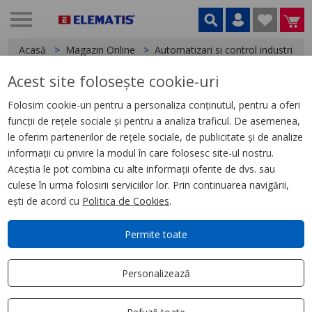
Acasă
Magazin Online
Automatizari si control industrial
Acest site folosește cookie-uri
EcoStruxure Building
Operation,
1 produse
Folosim cookie-uri pentru a personaliza conținutul, pentru a oferi
funcții de rețele sociale și pentru a analiza traficul. De asemenea,
le oferim partenerilor de rețele sociale, de publicitate și de analize
Filtrează
Ordonează după
informații cu privire la modul în care folosesc site-ul nostru.
Aplică filtru
Cele mai relevante
Aceștia le pot combina cu alte informații oferite de dvs. sau
culese în urma folosirii serviciilor lor. Prin continuarea navigării,
ești de acord cu
Politica de Cookies
.
Permite toate
Personalizează
0 VOTURI
Cablu Y USB 3m