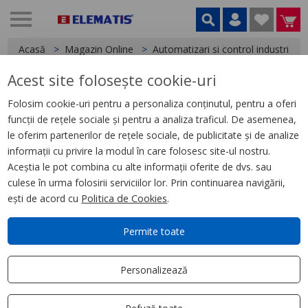
Acasă
Magazin Online
Automatizari si control industrial
Acest site folosește cookie-uri
Thermostats,
1 produse
Folosim cookie-uri pentru a personaliza conținutul, pentru a oferi
funcții de rețele sociale și pentru a analiza traficul. De asemenea,
Filtrează
Ordonează după
le oferim partenerilor de rețele sociale, de publicitate și de analize
Aplică filtru
Cele mai relevante
informații cu privire la modul în care folosesc site-ul nostru.
Aceștia le pot combina cu alte informații oferite de dvs. sau
culese în urma folosirii serviciilor lor. Prin continuarea navigării,
ești de acord cu
Politica de Cookies
.
Permite toate
0 VOTURI
Personalizează
OUTSIde FROST THERMOSTAT