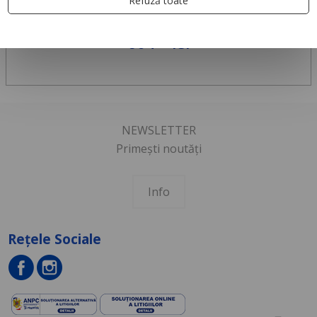
Refuză toate
92
604
lei
NEWSLETTER
Primești noutăți
Info
Rețele Sociale