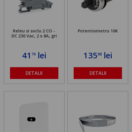
Releu si soclu 2 CO -
Potentiometru 10K
DC 230 Vac, 2 x 8A, gri
41
lei
135
lei
76
88
DETALII
DETALII