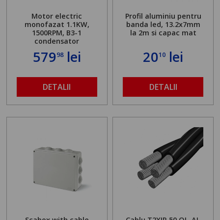
Motor electric
Profil aluminiu pentru
monofazat 1.1KW,
banda led, 13.2x7mm
1500RPM, B3-1
la 2m si capac mat
condensator
579
lei
20
lei
98
10
DETALII
DETALII
Scabox with cable
Cablu T2XIR 50 OL-AL