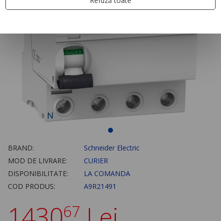
Refuză toate
BRAND:
Schneider Electric
MOD DE LIVRARE:
CURIER
DISPONIBILITATE:
LA COMANDA
COD PRODUS:
A9R21491
1430
Lei
67