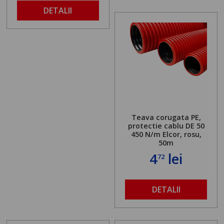
DETALII
Teava corugata PE,
protectie cablu DE 50
450 N/m Elcor, rosu,
50m
4
lei
72
DETALII