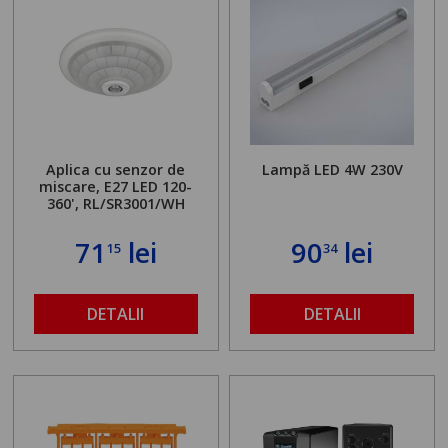
Aplica cu senzor de
Lampă LED 4W 230V
miscare, E27 LED 120-
360', RL/SR3001/WH
71
lei
90
lei
15
34
DETALII
DETALII