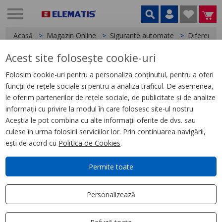
Acasă
Magazin Online
Sigurante automate
Diferentia
Acest site folosește cookie-uri
< Diferentiale
Folosim cookie-uri pentru a personaliza conținutul, pentru a oferi
funcții de rețele sociale și pentru a analiza traficul. De asemenea,
Acti9 iID, Protectie
le oferim partenerilor de rețele sociale, de publicitate și de analize
Diferentiala, 4P, 100A, 30mA,
informații cu privire la modul în care folosesc site-ul nostru.
Tip A
Aceștia le pot combina cu alte informații oferite de dvs. sau
culese în urma folosirii serviciilor lor. Prin continuarea navigării,
ești de acord cu
Politica de Cookies
.
Permite toate
Personalizează