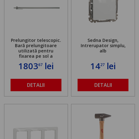
Prelungitor telescopic.
Sedna Design,
Bară prelungitoare
Intrerupator simplu,
utilizată pentru
alb
fixarea pe sol a
standului mașinii de
1803
lei
14
lei
67
27
găurit în locul
buloanelor de
ancorare. Greutate
maximă admisă de 500
DETALII
DETALII
kg și înălțime reglabilă
de la 1,8 la 2,9 m