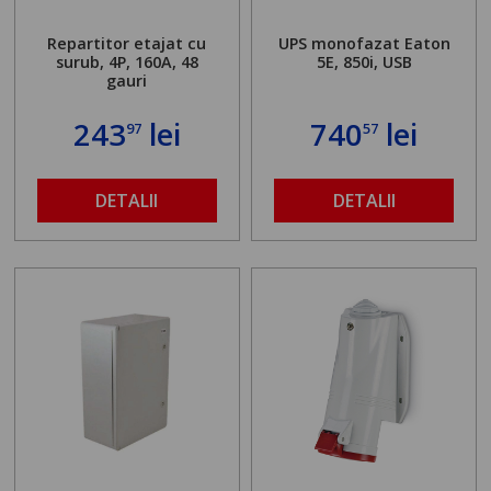
Repartitor etajat cu
UPS monofazat Eaton
surub, 4P, 160A, 48
5E, 850i, USB
gauri
243
lei
740
lei
97
57
DETALII
DETALII