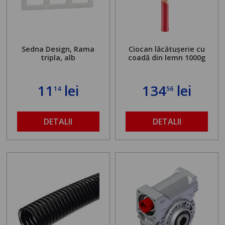
Sedna Design, Rama
Ciocan lăcătușerie cu
tripla, alb
coadă din lemn 1000g
11
lei
134
lei
14
56
DETALII
DETALII