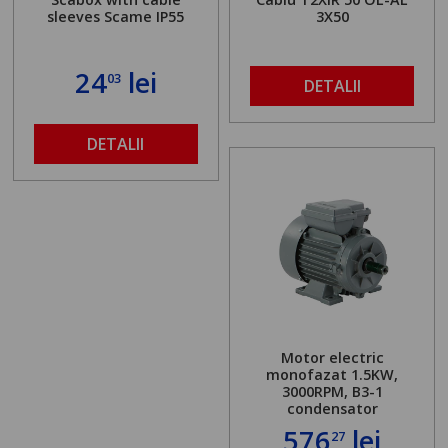
sleeves Scame IP55
3X50
24
lei
03
DETALII
DETALII
Motor electric
monofazat 1.5KW,
3000RPM, B3-1
condensator
576
lei
27