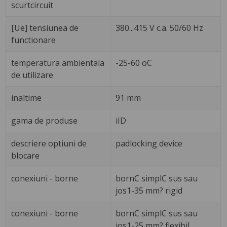
scurtcircuit
[Ue] tensiunea de
380...415 V c.a. 50/60 Hz
functionare
temperatura ambientala
-25-60 oC
de utilizare
inaltime
91 mm
gama de produse
iID
descriere optiuni de
padlocking device
blocare
conexiuni - borne
bornC simplC sus sau
jos1-35 mm? rigid
conexiuni - borne
bornC simplC sus sau
jos1-25 mm? flexibil