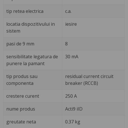
tip retea electrica
c.a.
locatia dispozitivului in
iesire
sistem
pasi de 9 mm
8
sensibilitate legatura de
30 mA
punere la pamant
tip produs sau
residual current circuit
componenta
breaker (RCCB)
crestere curent
250 A
nume produs
Acti9 iID
greutate neta
0.37 kg