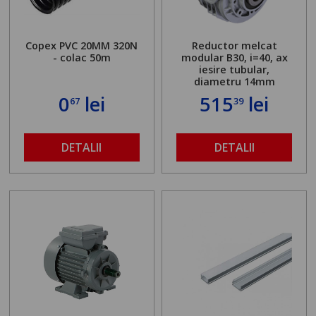
Copex PVC 20MM 320N
Reductor melcat
- colac 50m
modular B30, i=40, ax
iesire tubular,
diametru 14mm
0
lei
515
lei
67
39
DETALII
DETALII