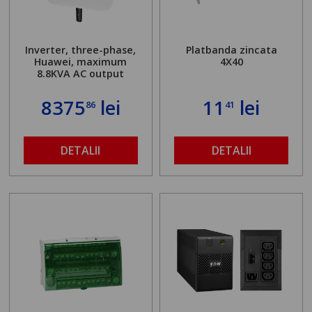
Inverter, three-phase,
Platbanda zincata
Huawei, maximum
4X40
8.8KVA AC output
8375
lei
11
lei
86
41
DETALII
DETALII