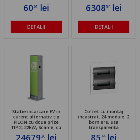
60
lei
6308
lei
61
94
DETALII
DETALII
Statie incarcare EV in
Cofret cu montaj
curent alternativ tip
incastrat, 24 module, 2
PILON cu doua prize
borniere, usa
TIP 2, 22kW, Scame, cu
transparenta
server local
24679
lei
85
lei
20
74