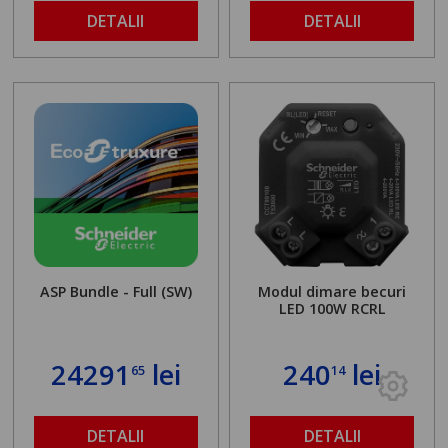
DETALII
DETALII
ASP Bundle - Full (SW)
Modul dimare becuri
LED 100W RCRL
24291
lei
240
lei
65
14
DETALII
DETALII