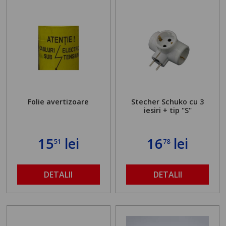
Folie avertizoare
Stecher Schuko cu 3
iesiri + tip "S"
15
lei
16
lei
51
78
DETALII
DETALII