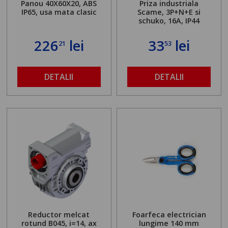
Panou 40X60X20, ABS
Priza industriala
IP65, usa mata clasic
Scame, 3P+N+E si
schuko, 16A, IP44
226
lei
33
lei
21
53
DETALII
DETALII
Reductor melcat
Foarfeca electrician
rotund B045, i=14, ax
lungime 140 mm