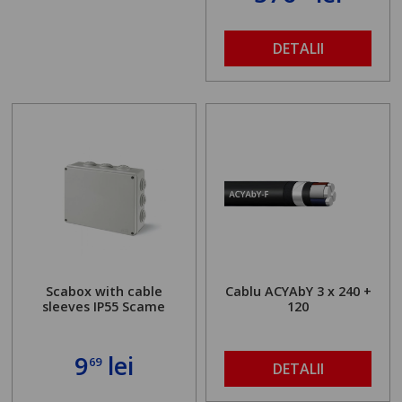
DETALII
Scabox with cable
Cablu ACYAbY 3 x 240 +
sleeves IP55 Scame
120
9
lei
69
DETALII