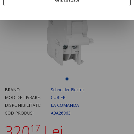
Refuză toate
BRAND:
Schneider Electric
MOD DE LIVRARE:
CURIER
DISPONIBILITATE:
LA COMANDA
COD PRODUS:
A9A26963
320
Lei
17