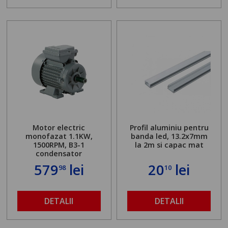
Motor electric
Profil aluminiu pentru
monofazat 1.1KW,
banda led, 13.2x7mm
1500RPM, B3-1
la 2m si capac mat
condensator
579
lei
20
lei
98
10
DETALII
DETALII