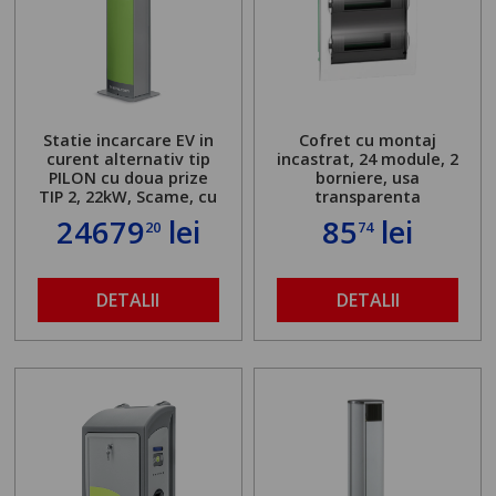
Statie incarcare EV in
Cofret cu montaj
curent alternativ tip
incastrat, 24 module, 2
PILON cu doua prize
borniere, usa
TIP 2, 22kW, Scame, cu
transparenta
server local
24679
lei
85
lei
20
74
DETALII
DETALII