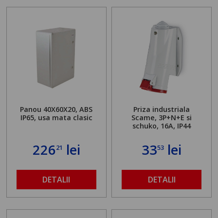
Panou 40X60X20, ABS
Priza industriala
IP65, usa mata clasic
Scame, 3P+N+E si
schuko, 16A, IP44
226
lei
33
lei
21
53
DETALII
DETALII