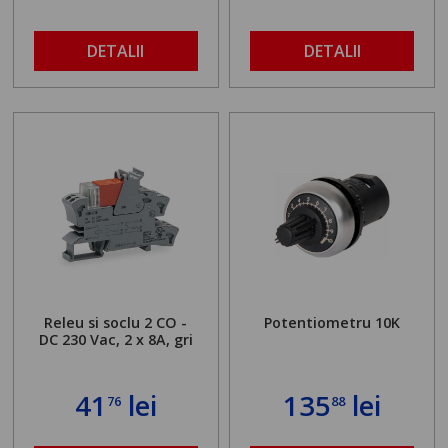
DETALII
DETALII
Releu si soclu 2 CO -
Potentiometru 10K
DC 230 Vac, 2 x 8A, gri
41
lei
135
lei
76
88