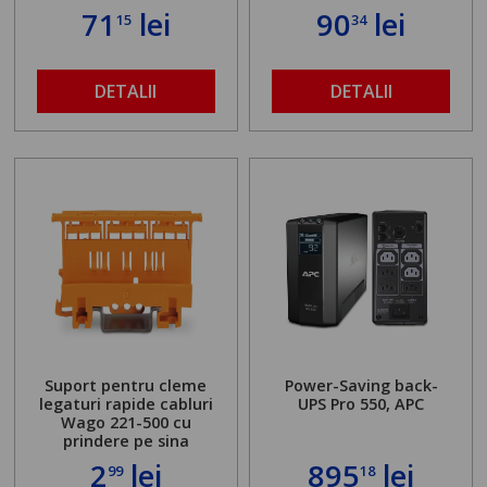
71
lei
90
lei
15
34
DETALII
DETALII
Suport pentru cleme
Power-Saving back-
legaturi rapide cabluri
UPS Pro 550, APC
Wago 221-500 cu
prindere pe sina
2
lei
895
lei
99
18