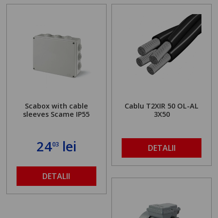
Scabox with cable
Cablu T2XIR 50 OL-AL
sleeves Scame IP55
3X50
24
lei
03
DETALII
DETALII