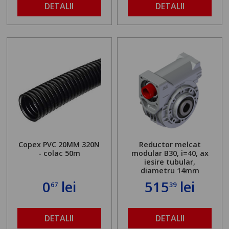
DETALII
DETALII
Copex PVC 20MM 320N
Reductor melcat
- colac 50m
modular B30, i=40, ax
iesire tubular,
diametru 14mm
0
lei
515
lei
67
39
DETALII
DETALII