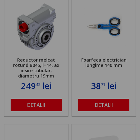
Reductor melcat
Foarfeca electrician
rotund B045, i=14, ax
lungime 140 mm
iesire tubular,
diametru 19mm
249
lei
38
lei
42
71
DETALII
DETALII