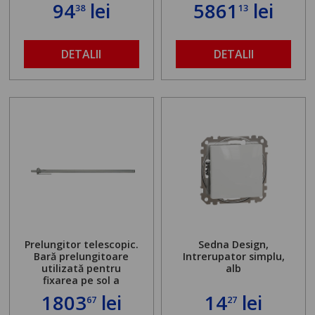
94
lei
5861
lei
38
13
DETALII
DETALII
Prelungitor telescopic.
Sedna Design,
Bară prelungitoare
Intrerupator simplu,
utilizată pentru
alb
fixarea pe sol a
standului mașinii de
1803
lei
14
lei
67
27
găurit în locul