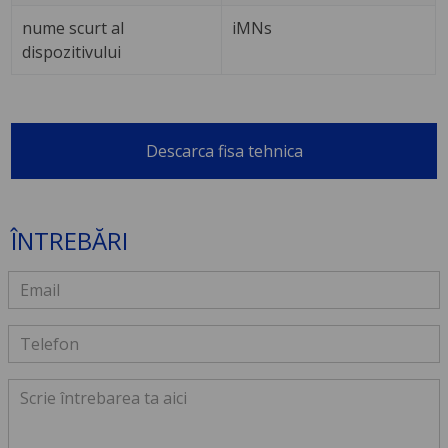
nume scurt al
iMNs
dispozitivului
Descarca fisa tehnica
ÎNTREBĂRI