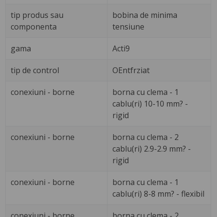
tip produs sau
bobina de minima
componenta
tensiune
gama
Acti9
tip de control
OEntfrziat
conexiuni - borne
borna cu clema - 1
cablu(ri) 10-10 mm? -
rigid
conexiuni - borne
borna cu clema - 2
cablu(ri) 2.9-2.9 mm? -
rigid
conexiuni - borne
borna cu clema - 1
cablu(ri) 8-8 mm? - flexibil
conexiuni - borne
borna cu clema - 2