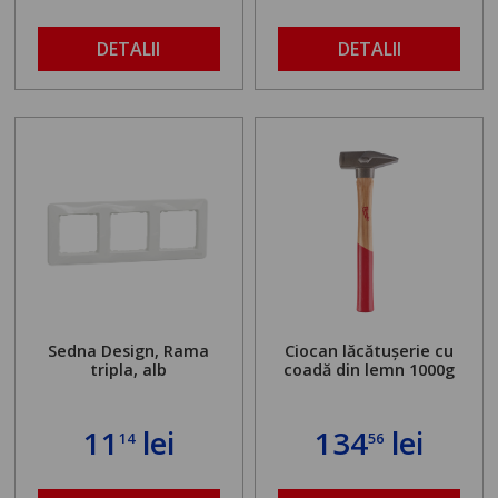
buloanelor de
ancorare. Greutate
maximă admisă de 500
DETALII
DETALII
kg și înălțime reglabilă
de la 1,8 la 2,9 m
Sedna Design, Rama
Ciocan lăcătușerie cu
tripla, alb
coadă din lemn 1000g
11
lei
134
lei
14
56