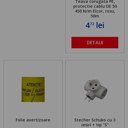
Teava corugata PE,
protectie cablu DE 50
450 N/m Elcor, rosu,
50m
4
lei
72
DETALII
Folie avertizoare
Stecher Schuko cu 3
iesiri + tip "S"