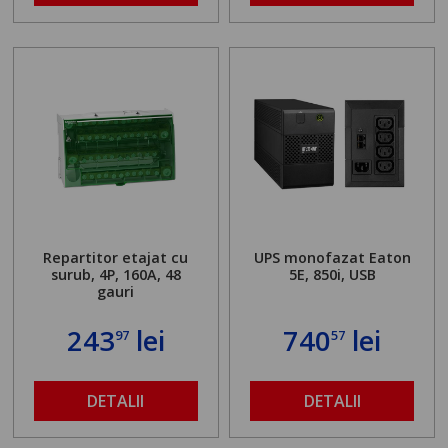
Repartitor etajat cu
UPS monofazat Eaton
surub, 4P, 160A, 48
5E, 850i, USB
gauri
243
lei
740
lei
97
57
DETALII
DETALII