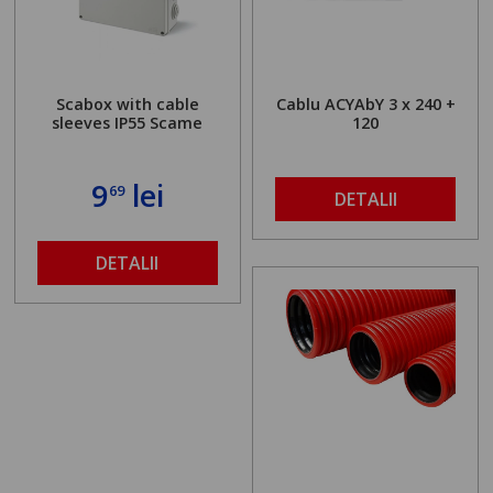
Scabox with cable
Cablu ACYAbY 3 x 240 +
sleeves IP55 Scame
120
9
lei
69
DETALII
DETALII