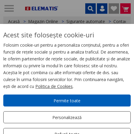
Acasă
Magazin Online
Sigurante automate
Contacte A
Acest site folosește cookie-uri
< Contacte Auxiliare si Bobine declansare
Folosim cookie-uri pentru a personaliza conținutul, pentru a oferi
funcții de rețele sociale și pentru a analiza traficul. De asemenea,
Bobina de declansare, Imns,
le oferim partenerilor de rețele sociale, de publicitate și de analize
Unitate de declansare, 220, 240
informații cu privire la modul în care folosesc site-ul nostru.
V C.A.
Aceștia le pot combina cu alte informații oferite de dvs. sau
culese în urma folosirii serviciilor lor. Prin continuarea navigării,
ești de acord cu
Politica de Cookies
.
Permite toate
Personalizează