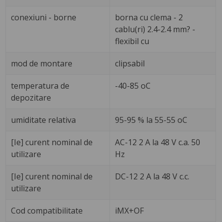
conexiuni - borne
borna cu clema - 2
cablu(ri) 2.4-2.4 mm? -
flexibil cu
mod de montare
clipsabil
temperatura de
-40-85 oC
depozitare
umiditate relativa
95-95 % la 55-55 oC
[Ie] curent nominal de
AC-12 2 A la 48 V c.a. 50
utilizare
Hz
[Ie] curent nominal de
DC-12 2 A la 48 V c.c.
utilizare
Cod compatibilitate
iMX+OF