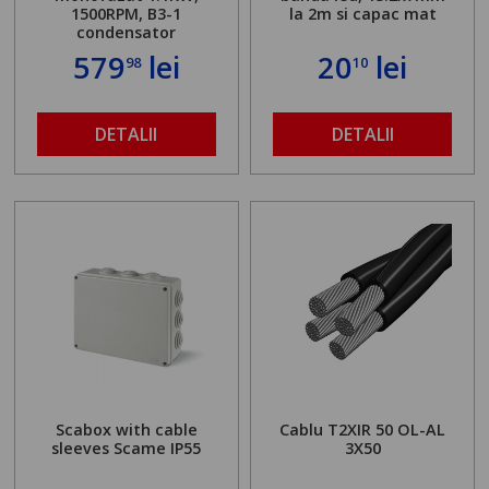
1500RPM, B3-1
la 2m si capac mat
condensator
579
lei
20
lei
98
10
DETALII
DETALII
Scabox with cable
Cablu T2XIR 50 OL-AL
sleeves Scame IP55
3X50