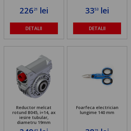
226
lei
33
lei
21
53
DETALII
DETALII
Reductor melcat
Foarfeca electrician
rotund B045, i=14, ax
lungime 140 mm
iesire tubular,
diametru 19mm
42
71