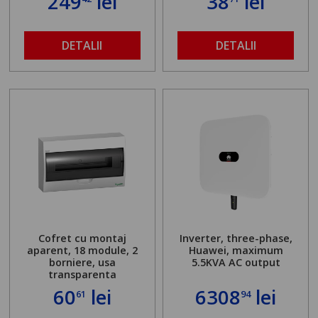
249
lei
38
lei
DETALII
DETALII
Cofret cu montaj
Inverter, three-phase,
aparent, 18 module, 2
Huawei, maximum
borniere, usa
5.5KVA AC output
transparenta
60
lei
6308
lei
61
94