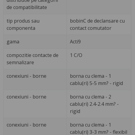
distributie pe categorii
de compatibilitate
tip produs sau
bobinC de declansare cu
componenta
contact comutator
gama
Acti9
compozitie contacte de
1 C/O
semnalizare
conexiuni - borne
borna cu clema - 1
cablu(ri) 5-5 mm? - rigid
conexiuni - borne
borna cu clema - 2
cablu(ri) 2.4-2.4 mm? -
rigid
conexiuni - borne
borna cu clema - 1
cablu(ri) 3-3 mm? - flexibil