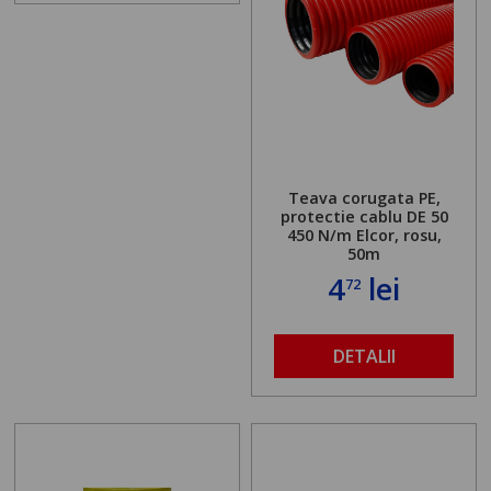
Teava corugata PE,
protectie cablu DE 50
450 N/m Elcor, rosu,
50m
4
lei
72
DETALII