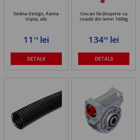
Sedna Design, Rama
Ciocan lăcătușerie cu
tripla, alb
coadă din lemn 1000g
11
lei
134
lei
14
56
DETALII
DETALII