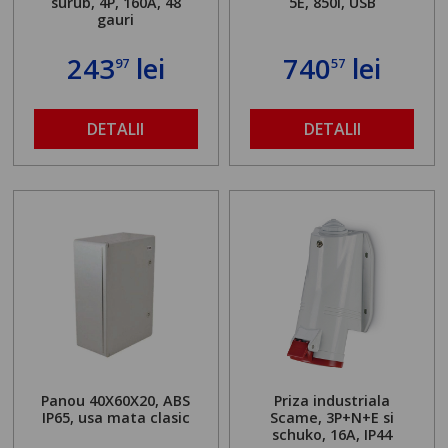
surub, 4P, 160A, 48
5E, 850i, USB
gauri
243
lei
740
lei
97
57
DETALII
DETALII
Panou 40X60X20, ABS
Priza industriala
IP65, usa mata clasic
Scame, 3P+N+E si
schuko, 16A, IP44