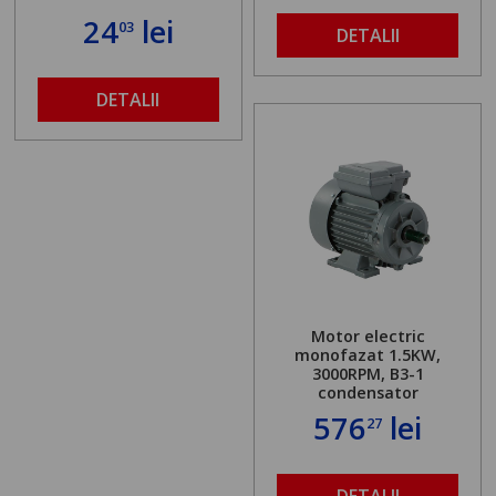
24
lei
03
DETALII
DETALII
Motor electric
monofazat 1.5KW,
3000RPM, B3-1
condensator
576
lei
27
DETALII