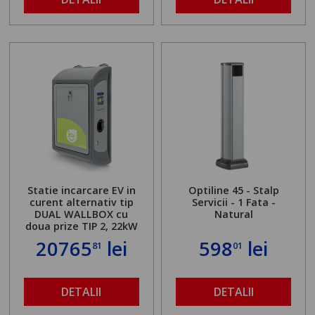
Statie incarcare EV in
Optiline 45 - Stalp
curent alternativ tip
Servicii - 1 Fata -
DUAL WALLBOX cu
Natural
doua prize TIP 2, 22kW
20765
lei
598
lei
81
01
DETALII
DETALII