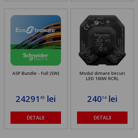
ASP Bundle - Full (SW)
Modul dimare becuri
LED 100W RCRL
24291
lei
240
lei
65
14
DETALII
DETALII