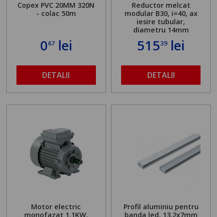
Copex PVC 20MM 320N
Reductor melcat
- colac 50m
modular B30, i=40, ax
iesire tubular,
diametru 14mm
0
lei
515
lei
67
39
DETALII
DETALII
Motor electric
Profil aluminiu pentru
monofazat 1.1KW,
banda led, 13.2x7mm