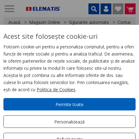
Acasă
Magazin Online
Sigurante automate
Contacte A
Acest site folosește cookie-uri
< Contacte Auxiliare si Bobine declansare
Folosim cookie-uri pentru a personaliza conținutul, pentru a oferi
funcții de rețele sociale și pentru a analiza traficul. De asemenea,
Bobina de declansare, Imx+Of,
le oferim partenerilor de rețele sociale, de publicitate și de analize
Unitate de declansare, 48 V C.A.
informații cu privire la modul în care folosesc site-ul nostru.
Aceștia le pot combina cu alte informații oferite de dvs. sau
culese în urma folosirii serviciilor lor. Prin continuarea navigării,
ești de acord cu
Politica de Cookies
.
Permite toate
Personalizează