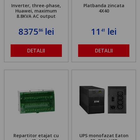
Inverter, three-phase,
Platbanda zincata
Huawei, maximum
4X40
8.8KVA AC output
8375
lei
11
lei
86
41
DETALII
DETALII
Repartitor etajat cu
UPS monofazat Eaton