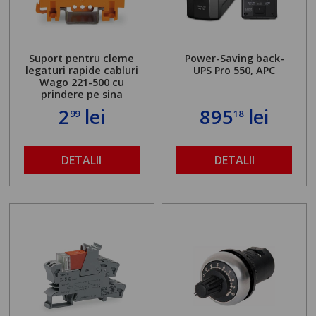
Suport pentru cleme
Power-Saving back-
legaturi rapide cabluri
UPS Pro 550, APC
Wago 221-500 cu
prindere pe sina
2
lei
895
lei
99
18
DETALII
DETALII