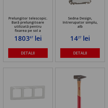
Prelungitor telescopic.
Sedna Design,
Bară prelungitoare
Intrerupator simplu,
utilizată pentru
alb
fixarea pe sol a
standului mașinii de
1803
lei
14
lei
67
27
găurit în locul
buloanelor de
ancorare. Greutate
maximă admisă de 500
DETALII
DETALII
kg și înălțime reglabilă
de la 1,8 la 2,9 m