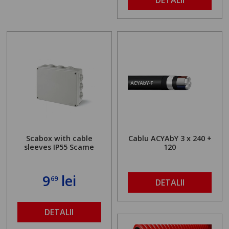
Scabox with cable
Cablu ACYAbY 3 x 240 +
sleeves IP55 Scame
120
9
lei
69
DETALII
DETALII