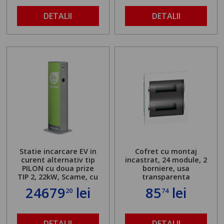
DETALII
DETALII
Statie incarcare EV in
Cofret cu montaj
curent alternativ tip
incastrat, 24 module, 2
PILON cu doua prize
borniere, usa
TIP 2, 22kW, Scame, cu
transparenta
server local
24679
lei
85
lei
20
74
DETALII
DETALII