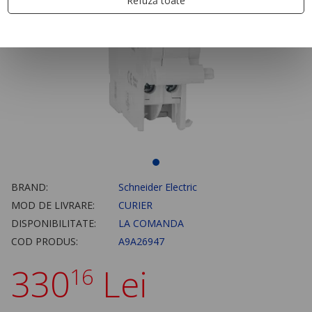
Refuză toate
BRAND:
Schneider Electric
MOD DE LIVRARE:
CURIER
DISPONIBILITATE:
LA COMANDA
COD PRODUS:
A9A26947
330
Lei
16