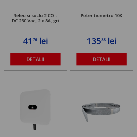
Releu si soclu 2 CO -
Potentiometru 10K
DC 230 Vac, 2 x 8A, gri
41
lei
135
lei
76
88
DETALII
DETALII