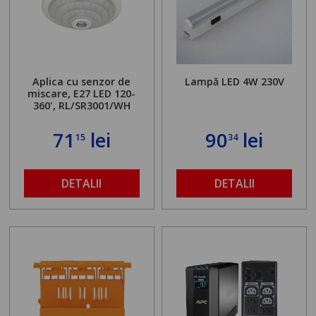
Aplica cu senzor de
Lampă LED 4W 230V
miscare, E27 LED 120-
360', RL/SR3001/WH
71
lei
90
lei
15
34
DETALII
DETALII