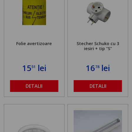
Folie avertizoare
Stecher Schuko cu 3
iesiri + tip "S"
15
lei
16
lei
51
78
DETALII
DETALII