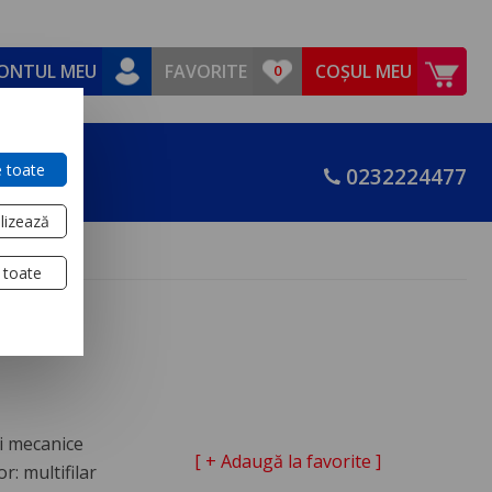
ONTUL MEU
FAVORITE
COȘUL MEU
 toate
0232224477
lizează
 toate
ri mecanice
[ + Adaugă la favorite ]
r: multifilar