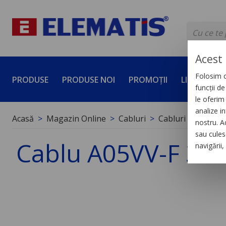
Acest 
Folosim c
PRODUSE
PRODUSE NOI
PROMOȚII
LICHIDĂRI 
funcții d
le oferim 
analize in
Acasă
Magazin Online
Cabluri
Cabluri de energi
nostru. A
sau culese
Cablu A05VV-F 3 x 
navigării