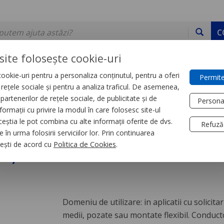
C
site folosește cookie-uri
ookie-uri pentru a personaliza conținutul, pentru a oferi
Permite
DE STOC
SERVICII
DEVINO PARTENER
CONTACT
e rețele sociale și pentru a analiza traficul. De asemenea,
partenerilor de rețele sociale, de publicitate și de
Persona
formații cu privire la modul în care folosesc site-ul
e
ceștia le pot combina cu alte informații oferite de dvs.
Refuză
 în urma folosirii serviciilor lor. Prin continuarea
6, alb
, ești de acord cu
Politica de Cookies
.
Domeniu de utilizare: in aplicatii cu solicita
medii, pozate sau montate flexibil. Conducto