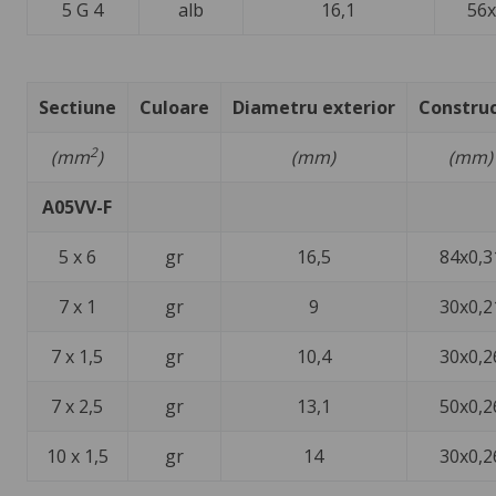
5 G 4
alb
16,1
56x
Sectiune
Culoare
Diametru exterior
Construc
2
(mm
)
(mm)
(mm)
A05VV-F
5 x 6
gr
16,5
84x0,3
7 x 1
gr
9
30x0,2
7 x 1,5
gr
10,4
30x0,2
7 x 2,5
gr
13,1
50x0,2
10 x 1,5
gr
14
30x0,2