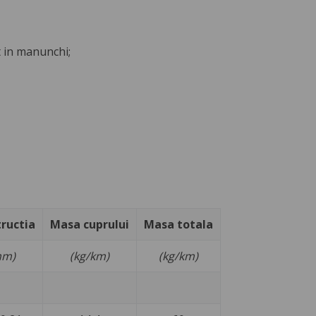
t in manunchi;
ructia
Masa cuprului
Masa totala
mm)
(kg/km)
(kg/km)