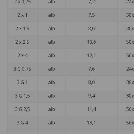
2 x 0,75
alb
7,2
24x
2 x 1
alb
7,5
30x
2 x 1,5
alb
8,6
30x
2 x 2,5
alb
10,6
50x
2 x 4
alb
12,1
56x
3 G 0,75
alb
7,6
24x
3 G 1
alb
8,0
30x
3 G 1,5
alb
9,4
30x
3 G 2,5
alb
11,4
50x
3 G 4
alb
13,1
56x