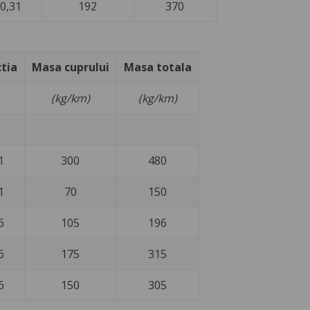
0,31
192
370
tia
Masa cuprului
Masa totala
(kg/km)
(kg/km)
1
300
480
1
70
150
6
105
196
6
175
315
6
150
305