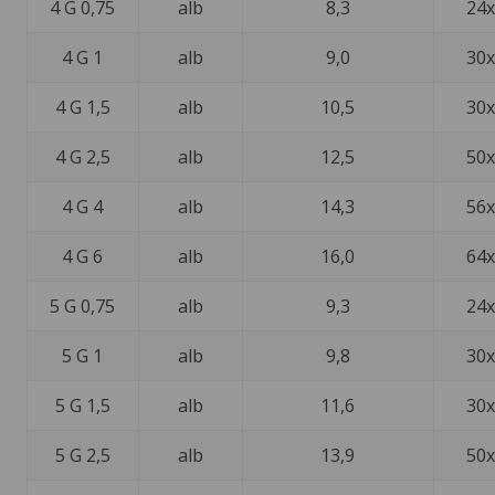
4 G 0,75
alb
8,3
24x
4 G 1
alb
9,0
30x
4 G 1,5
alb
10,5
30x
4 G 2,5
alb
12,5
50x
4 G 4
alb
14,3
56x
4 G 6
alb
16,0
64x
5 G 0,75
alb
9,3
24x
5 G 1
alb
9,8
30x
5 G 1,5
alb
11,6
30x
5 G 2,5
alb
13,9
50x