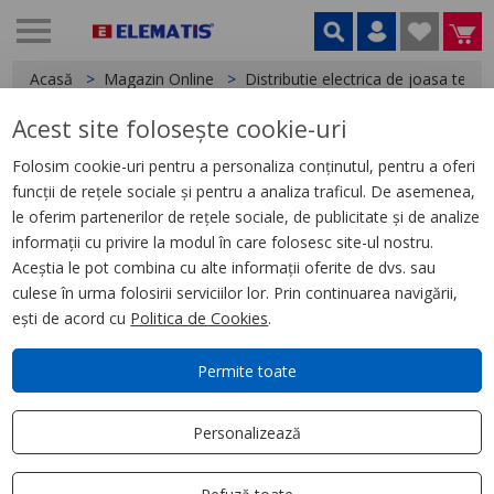
Acasă
Magazin Online
Distributie electrica de joasa tensi
Acest site folosește cookie-uri
< Bara capsulata
Folosim cookie-uri pentru a personaliza conținutul, pentru a oferi
funcții de rețele sociale și pentru a analiza traficul. De asemenea,
Canalis Lungime Distributie Pt
le oferim partenerilor de rețele sociale, de publicitate și de analize
Unit Tap-Off Conectabila 1600A
informații cu privire la modul în care folosesc site-ul nostru.
3L+N+Pe 2M
Aceștia le pot combina cu alte informații oferite de dvs. sau
culese în urma folosirii serviciilor lor. Prin continuarea navigării,
ești de acord cu
Politica de Cookies
.
Permite toate
Personalizează