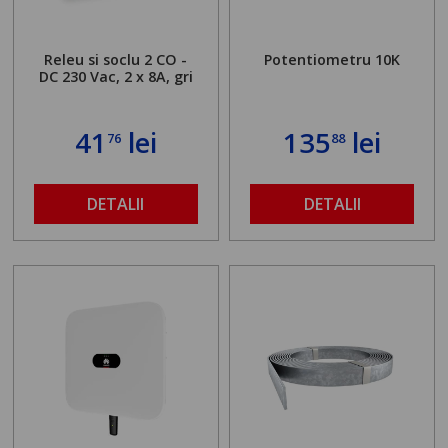
Releu si soclu 2 CO -
Potentiometru 10K
DC 230 Vac, 2 x 8A, gri
41
lei
135
lei
76
88
DETALII
DETALII