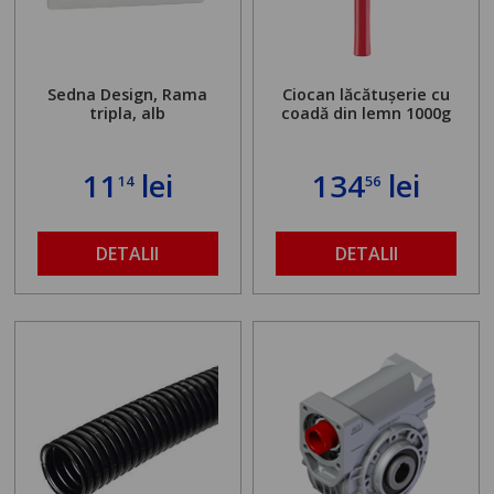
Sedna Design, Rama
Ciocan lăcătușerie cu
tripla, alb
coadă din lemn 1000g
11
lei
134
lei
14
56
DETALII
DETALII