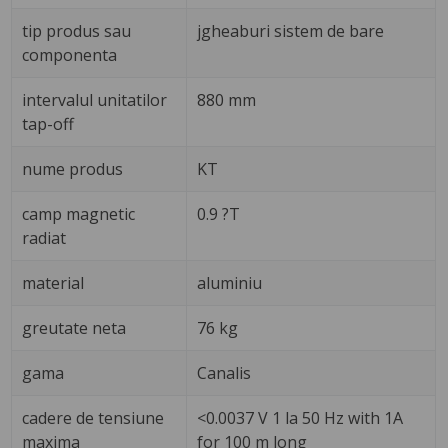
tip produs sau
jgheaburi sistem de bare
componenta
intervalul unitatilor
880 mm
tap-off
nume produs
KT
camp magnetic
0.9 ?T
radiat
material
aluminiu
greutate neta
76 kg
gama
Canalis
cadere de tensiune
<0.0037 V 1 la 50 Hz with 1A
maxima
for 100 m long