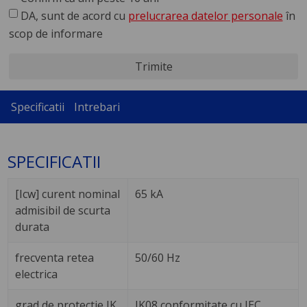
DA, sunt de acord cu
prelucrarea datelor personale
în
scop de informare
Trimite
Specificatii
Intrebari
SPECIFICATII
[Icw] curent nominal
65 kA
admisibil de scurta
durata
frecventa retea
50/60 Hz
electrica
grad de protectie IK
IK08 conformitate cu IEC