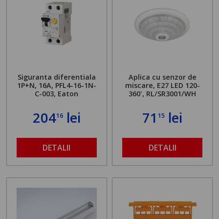
Siguranta diferentiala
Aplica cu senzor de
1P+N, 16A, PFL4-16-1N-
miscare, E27 LED 120-
C-003, Eaton
360', RL/SR3001/WH
204
lei
71
lei
16
15
DETALII
DETALII