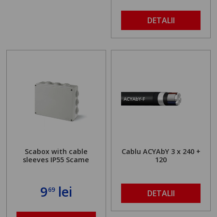
DETALII
Scabox with cable
Cablu ACYAbY 3 x 240 +
sleeves IP55 Scame
120
9
lei
69
DETALII