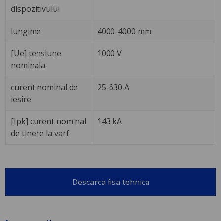
dispozitivului
lungime
4000-4000 mm
[Ue] tensiune
1000 V
nominala
curent nominal de
25-630 A
iesire
[Ipk] curent nominal
143 kA
de tinere la varf
Descarca fisa tehnica