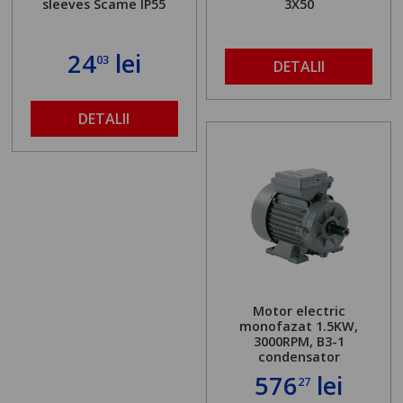
sleeves Scame IP55
3X50
24
lei
03
DETALII
DETALII
Motor electric
monofazat 1.5KW,
3000RPM, B3-1
condensator
576
lei
27