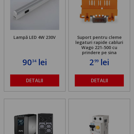
Lampă LED 4W 230V
Suport pentru cleme
legaturi rapide cabluri
Wago 221-500 cu
prindere pe sina
90
lei
2
lei
34
99
DETALII
DETALII