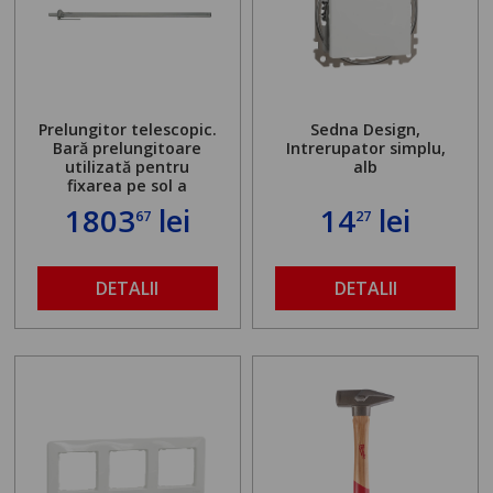
Prelungitor telescopic.
Sedna Design,
Bară prelungitoare
Intrerupator simplu,
utilizată pentru
alb
fixarea pe sol a
standului mașinii de
1803
lei
14
lei
67
27
găurit în locul
buloanelor de
ancorare. Greutate
maximă admisă de 500
DETALII
DETALII
kg și înălțime reglabilă
de la 1,8 la 2,9 m