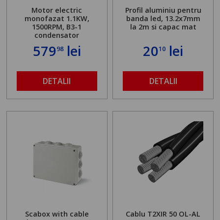
Motor electric
Profil aluminiu pentru
monofazat 1.1KW,
banda led, 13.2x7mm
1500RPM, B3-1
la 2m si capac mat
condensator
579
lei
20
lei
98
10
DETALII
DETALII
Scabox with cable
Cablu T2XIR 50 OL-AL