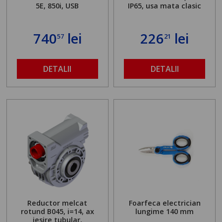
5E, 850i, USB
IP65, usa mata clasic
740
lei
226
lei
57
21
DETALII
DETALII
Reductor melcat
Foarfeca electrician
rotund B045, i=14, ax
lungime 140 mm
iesire tubular,