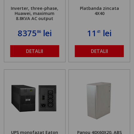
Inverter, three-phase,
Platbanda zincata
Huawei, maximum
4X40
8.8KVA AC output
8375
lei
11
lei
86
41
DETALII
DETALII
UPS monofazat Eaton
Panou 40X60X20, ABS