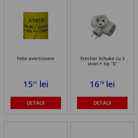
Folie avertizoare
Stecher Schuko cu 3
iesiri + tip "S"
15
lei
16
lei
51
78
DETALII
DETALII