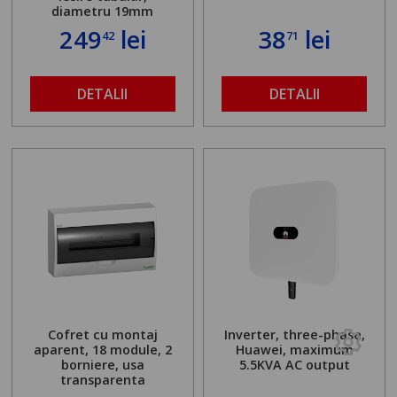
diametru 19mm
249
lei
38
lei
42
71
DETALII
DETALII
Cofret cu montaj
Inverter, three-phase,
aparent, 18 module, 2
Huawei, maximum
borniere, usa
5.5KVA AC output
transparenta