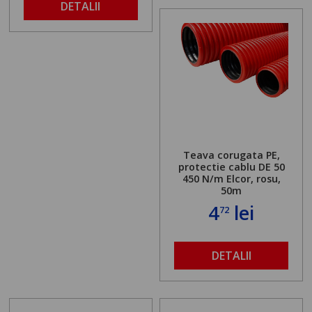
DETALII
Teava corugata PE,
protectie cablu DE 50
450 N/m Elcor, rosu,
50m
4
lei
72
DETALII