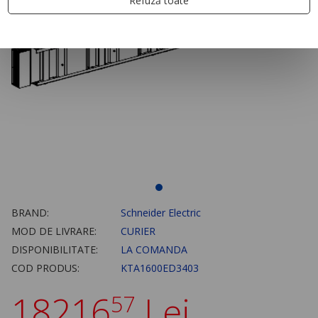
Refuză toate
BRAND:
Schneider Electric
MOD DE LIVRARE:
CURIER
DISPONIBILITATE:
LA COMANDA
COD PRODUS:
KTA1600ED3403
18216
Lei
57