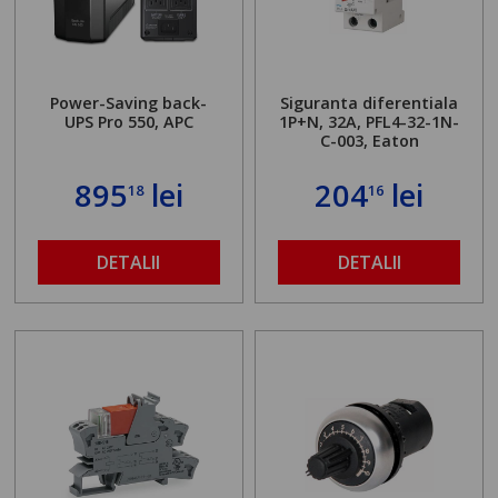
Power-Saving back-
Siguranta diferentiala
UPS Pro 550, APC
1P+N, 32A, PFL4-32-1N-
C-003, Eaton
895
lei
204
lei
18
16
DETALII
DETALII