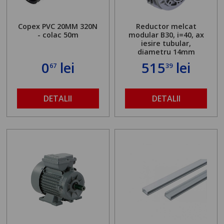
Copex PVC 20MM 320N
Reductor melcat
- colac 50m
modular B30, i=40, ax
iesire tubular,
diametru 14mm
0
lei
515
lei
67
39
DETALII
DETALII