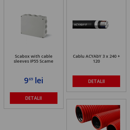
Scabox with cable
Cablu ACYAbY 3 x 240 +
sleeves IP55 Scame
120
9
lei
69
DETALII
DETALII