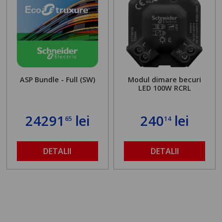
ASP Bundle - Full (SW)
Modul dimare becuri
LED 100W RCRL
24291
lei
240
lei
65
14
DETALII
DETALII