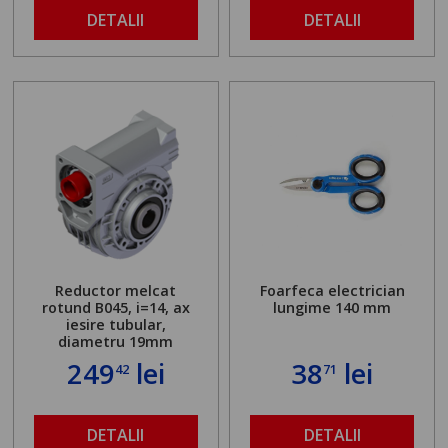
DETALII
DETALII
Reductor melcat
Foarfeca electrician
rotund B045, i=14, ax
lungime 140 mm
iesire tubular,
diametru 19mm
249
lei
38
lei
42
71
DETALII
DETALII