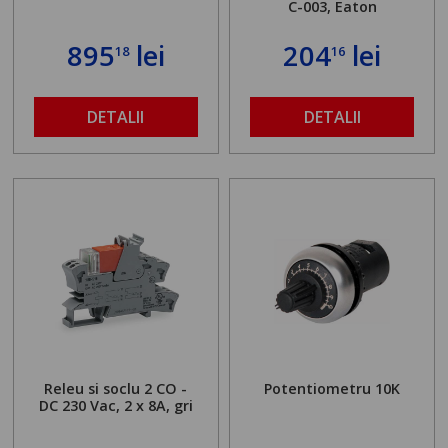
C-003, Eaton
895
lei
204
lei
18
16
DETALII
DETALII
Releu si soclu 2 CO -
Potentiometru 10K
DC 230 Vac, 2 x 8A, gri