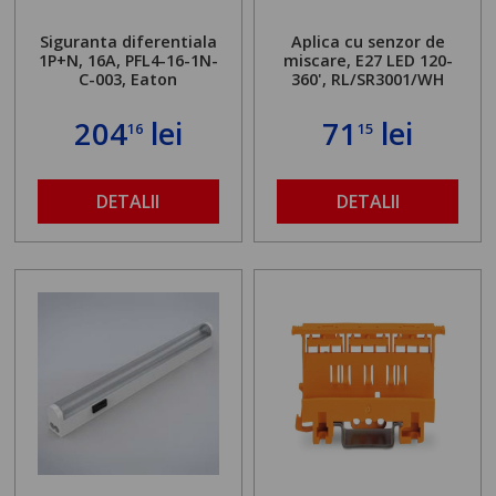
Siguranta diferentiala
Aplica cu senzor de
1P+N, 16A, PFL4-16-1N-
miscare, E27 LED 120-
C-003, Eaton
360', RL/SR3001/WH
204
lei
71
lei
16
15
DETALII
DETALII