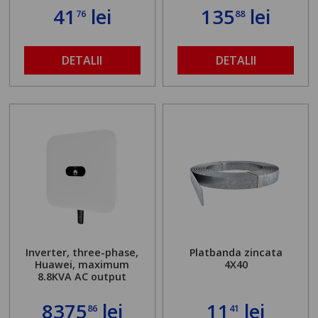
41
lei
135
lei
76
88
DETALII
DETALII
Inverter, three-phase,
Platbanda zincata
Huawei, maximum
4X40
8.8KVA AC output
8375
lei
11
lei
86
41