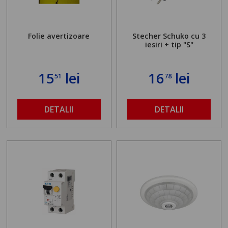
Folie avertizoare
Stecher Schuko cu 3
iesiri + tip "S"
15
lei
16
lei
51
78
DETALII
DETALII