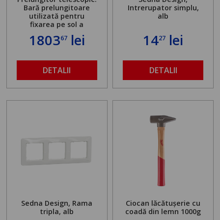
Bară prelungitoare
Intrerupator simplu,
utilizată pentru
alb
fixarea pe sol a
standului mașinii de
1803
lei
14
lei
67
27
găurit în locul
buloanelor de
ancorare. Greutate
maximă admisă de 500
DETALII
DETALII
kg și înălțime reglabilă
de la 1,8 la 2,9 m
Sedna Design, Rama
Ciocan lăcătușerie cu
tripla, alb
coadă din lemn 1000g