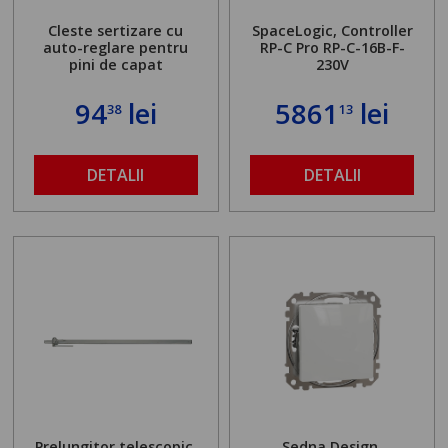
Cleste sertizare cu
SpaceLogic, Controller
auto-reglare pentru
RP-C Pro RP-C-16B-F-
pini de capat
230V
94
lei
5861
lei
38
13
DETALII
DETALII
Prelungitor telescopic.
Sedna Design,