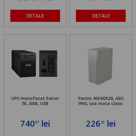
DETALII
DETALII
UPS monofazat Eaton
Panou 40X60X20, ABS
5E, 850i, USB
IP65, usa mata clasic
740
lei
226
lei
57
21