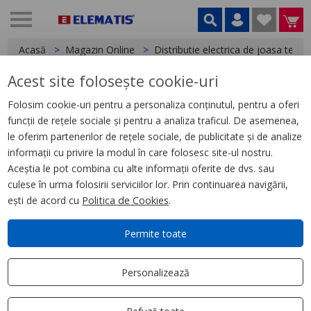
Acasă
Magazin Online
Distributie electrica de joasa tensi
Acest site folosește cookie-uri
< Bara capsulata
Folosim cookie-uri pentru a personaliza conținutul, pentru a oferi
funcții de rețele sociale și pentru a analiza traficul. De asemenea,
Canalis Lungime Distributie Pt
le oferim partenerilor de rețele sociale, de publicitate și de analize
Unit Tap-Off Conectabila 2500A
informații cu privire la modul în care folosesc site-ul nostru.
3L+N+Pe 2M
Aceștia le pot combina cu alte informații oferite de dvs. sau
culese în urma folosirii serviciilor lor. Prin continuarea navigării,
ești de acord cu
Politica de Cookies
.
Permite toate
Personalizează