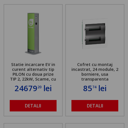
Statie incarcare EV in
Cofret cu montaj
curent alternativ tip
incastrat, 24 module, 2
PILON cu doua prize
borniere, usa
TIP 2, 22kW, Scame, cu
transparenta
server local
24679
lei
85
lei
20
74
DETALII
DETALII