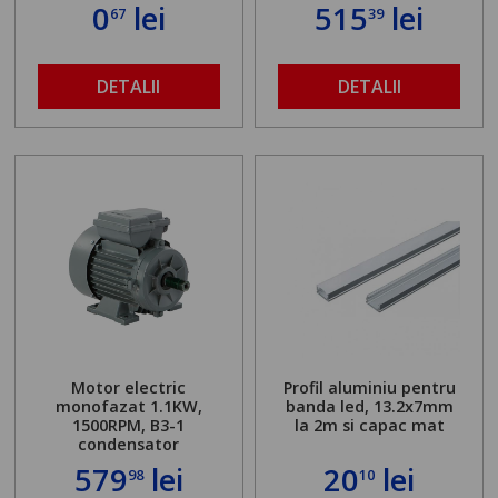
0
lei
515
lei
67
39
DETALII
DETALII
Motor electric
Profil aluminiu pentru
monofazat 1.1KW,
banda led, 13.2x7mm
1500RPM, B3-1
la 2m si capac mat
condensator
579
lei
20
lei
98
10