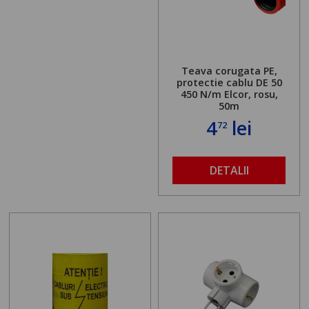
Teava corugata PE,
protectie cablu DE 50
450 N/m Elcor, rosu,
50m
4
lei
72
DETALII