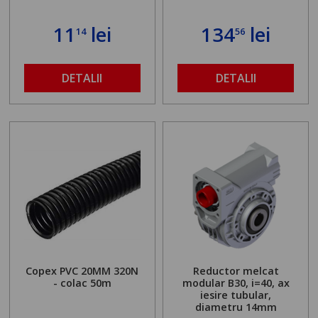
11
lei
134
lei
14
56
DETALII
DETALII
Copex PVC 20MM 320N
Reductor melcat
- colac 50m
modular B30, i=40, ax
iesire tubular,
diametru 14mm