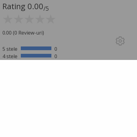
Rating 0.00
/5
0.00 (0 Review-uri)
5 stele
0
4 stele
0
3 stele
0
2 stele
0
1 stea
0
mai multe rezultate
SCRIE UN REVIEW