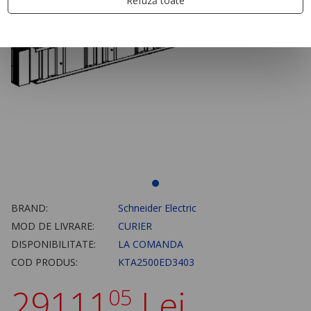
Refuză toate
BRAND:
Schneider Electric
MOD DE LIVRARE:
CURIER
DISPONIBILITATE:
LA COMANDA
COD PRODUS:
KTA2500ED3403
29111
Lei
05