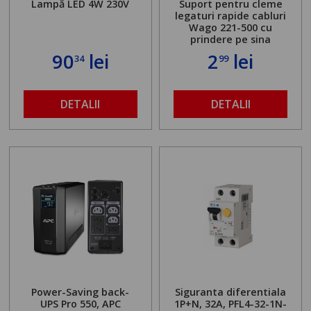
Lampă LED 4W 230V
Suport pentru cleme
legaturi rapide cabluri
Wago 221-500 cu
prindere pe sina
90
lei
2
lei
34
99
DETALII
DETALII
Power-Saving back-
Siguranta diferentiala
UPS Pro 550, APC
1P+N, 32A, PFL4-32-1N-