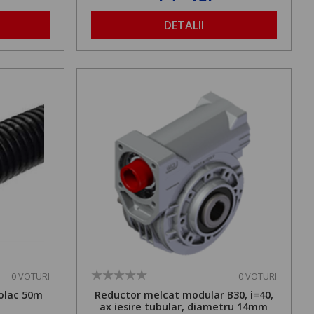
DETALII
0 VOTURI
0 VOTURI
olac 50m
Reductor melcat modular B30, i=40,
ax iesire tubular, diametru 14mm