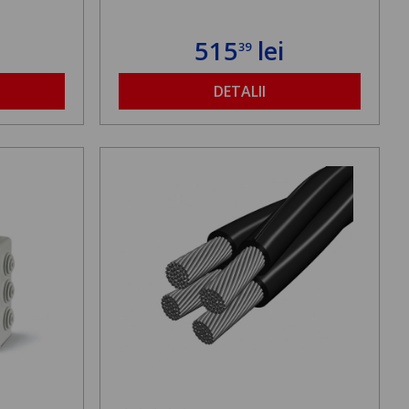
515
lei
39
DETALII