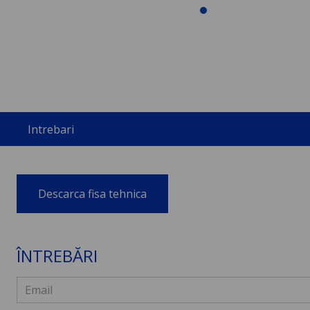
Intrebari
Descarca fisa tehnica
ÎNTREBĂRI