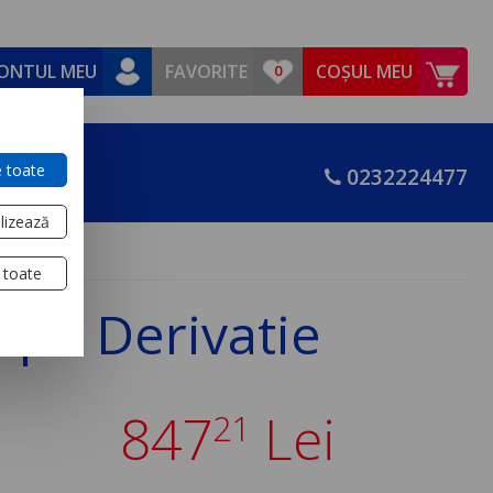
ONTUL MEU
FAVORITE
COȘUL MEU
 toate
0232224477
lizează
 toate
rape Derivatie
847
Lei
21