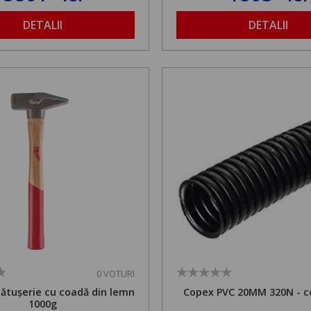
1,8 la 2,9 m
DETALII
DETALII
0 VOTURI
cătușerie cu coadă din lemn
Copex PVC 20MM 320N - c
1000g