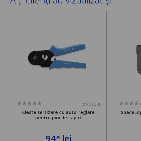
0 VOTURI
Cleste sertizare cu auto-reglare
SpaceLog
pentru pini de capat
94
lei
38