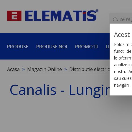
Acest 
Folosim c
PRODUSE
PRODUSE NOI
PROMOȚII
LICHIDĂRI 
funcții d
le oferim 
analize in
Acasă
Magazin Online
Distributie electrica de joas
nostru. A
sau culese
Canalis - Lungime 
navigării