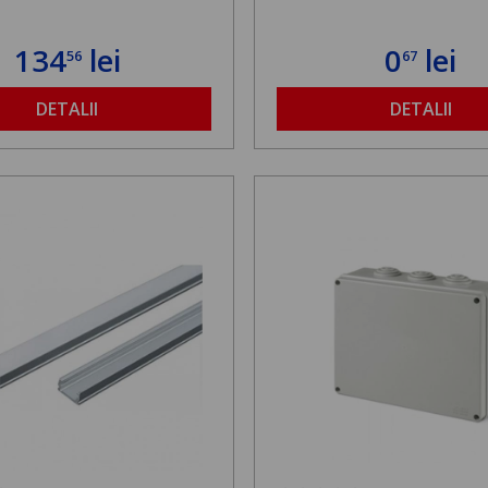
134
lei
0
lei
56
67
DETALII
DETALII