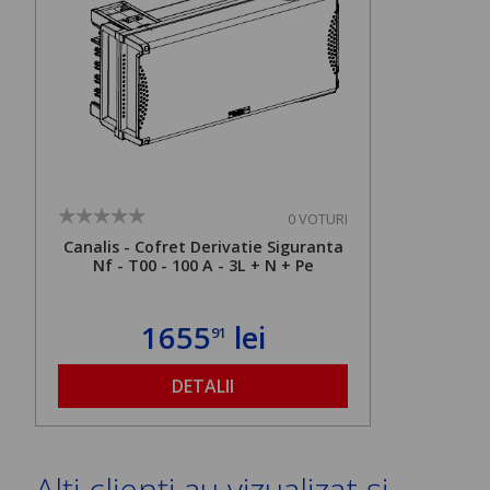
0 VOTURI
Canalis - Cofret Derivatie Siguranta
Nf - T00 - 100 A - 3L + N + Pe
1655
lei
91
DETALII
Alți clienți au vizualizat și