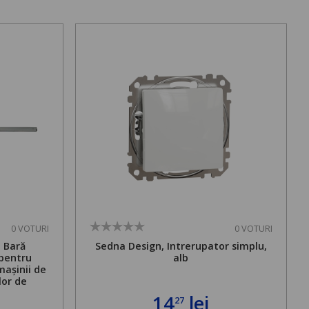
0 VOTURI
0 VOTURI
. Bară
Sedna Design, Intrerupator simplu,
 pentru
alb
mașinii de
lor de
mă admisă
14
lei
27
bilă de la