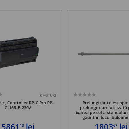
0 VOTURI
ic, Controller RP-C Pro RP-
Prelungitor telescopic
C-16B-F-230V
prelungitoare utilizată
fixarea pe sol a standului 
găurit în locul buloane
ancorare. Greutate maxi
5861
lei
1803
lei
13
67
de 500 kg și înălțime regla