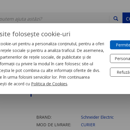
C
site folosește cookie-uri
ookie-uri pentru a personaliza conținutul, pentru a oferi
Permite
DE STOC
SERVICII
DEVINO PARTENER
CONTACT
e rețele sociale și pentru a analiza traficul. De asemenea,
partenerilor de rețele sociale, de publicitate și de
Persona
formații cu privire la modul în care folosesc site-ul
a tensiune
Bara capsulata
ceștia le pot combina cu alte informații oferite de dvs.
Refuză
 în urma folosirii serviciilor lor. Prin continuarea
Dreapta - 63 A - 3 T
, ești de acord cu
Politica de Cookies
.
BRAND:
Schneider Electric
MOD DE LIVRARE:
CURIER