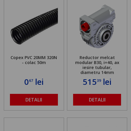
Copex PVC 20MM 320N
Reductor melcat
- colac 50m
modular B30, i=40, ax
iesire tubular,
diametru 14mm
0
lei
515
lei
67
39
DETALII
DETALII