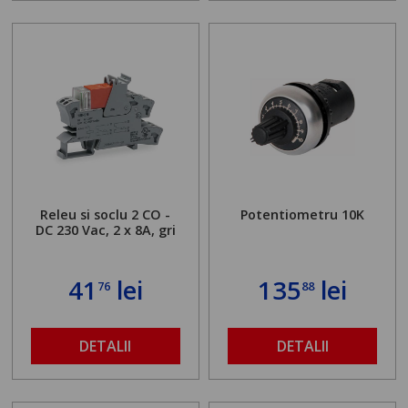
Releu si soclu 2 CO -
Potentiometru 10K
DC 230 Vac, 2 x 8A, gri
41
lei
135
lei
76
88
DETALII
DETALII