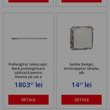
Prelungitor telescopic.
Sedna Design,
Bară prelungitoare
Intrerupator simplu,
utilizată pentru
alb
fixarea pe sol a
standului mașinii de
1803
lei
14
lei
67
27
găurit în locul
buloanelor de
ancorare. Greutate
maximă admisă de 500
DETALII
DETALII
kg și înălțime reglabilă
de la 1,8 la 2,9 m