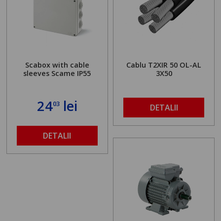
Scabox with cable
Cablu T2XIR 50 OL-AL
sleeves Scame IP55
3X50
24
lei
03
DETALII
DETALII