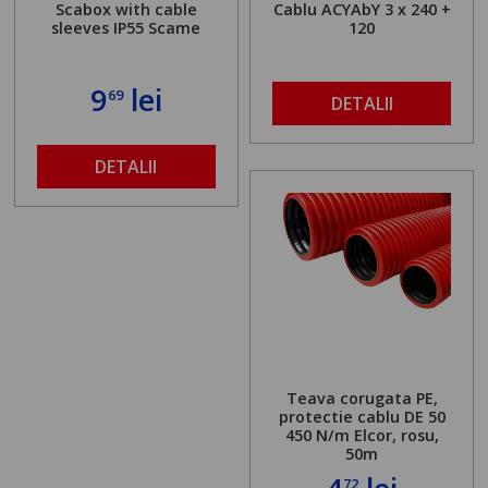
Scabox with cable
Cablu ACYAbY 3 x 240 +
sleeves IP55 Scame
120
9
lei
69
DETALII
DETALII
Teava corugata PE,
protectie cablu DE 50
450 N/m Elcor, rosu,
50m
72