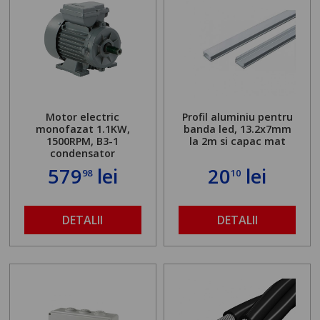
Motor electric
Profil aluminiu pentru
monofazat 1.1KW,
banda led, 13.2x7mm
1500RPM, B3-1
la 2m si capac mat
condensator
579
lei
20
lei
98
10
DETALII
DETALII