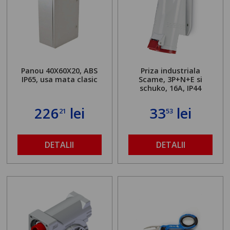
Panou 40X60X20, ABS
Priza industriala
IP65, usa mata clasic
Scame, 3P+N+E si
schuko, 16A, IP44
226
lei
33
lei
21
53
DETALII
DETALII