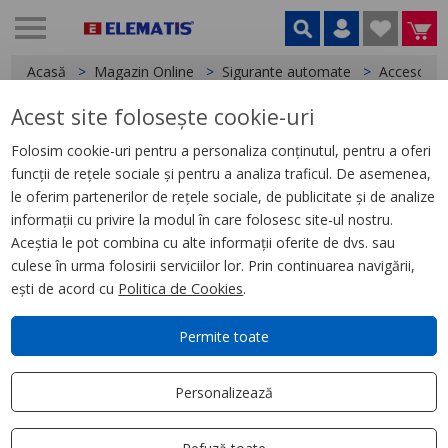
Acasă
Magazin Online
Sigurante automate
Accesorii
Acest site folosește cookie-uri
< Accesorii
Folosim cookie-uri pentru a personaliza conținutul, pentru a oferi
funcții de rețele sociale și pentru a analiza traficul. De asemenea,
Pieptene vertical 3P+N 150
le oferim partenerilor de rețele sociale, de publicitate și de analize
informații cu privire la modul în care folosesc site-ul nostru.
Aceștia le pot combina cu alte informații oferite de dvs. sau
culese în urma folosirii serviciilor lor. Prin continuarea navigării,
ești de acord cu
Politica de Cookies
.
Permite toate
Personalizează