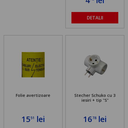
4
lei
DETALII
Folie avertizoare
Stecher Schuko cu 3
iesiri + tip "S"
15
lei
16
lei
51
78