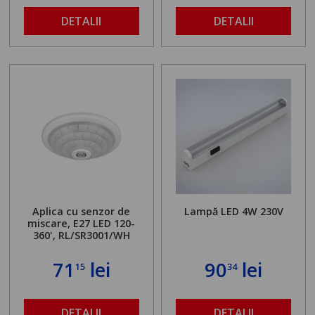
DETALII
DETALII
Aplica cu senzor de
Lampă LED 4W 230V
miscare, E27 LED 120-
360', RL/SR3001/WH
71
lei
90
lei
15
34
DETALII
DETALII