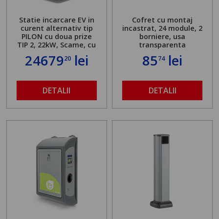
Statie incarcare EV in
Cofret cu montaj
curent alternativ tip
incastrat, 24 module, 2
PILON cu doua prize
borniere, usa
TIP 2, 22kW, Scame, cu
transparenta
server local
24679
lei
85
lei
20
74
DETALII
DETALII