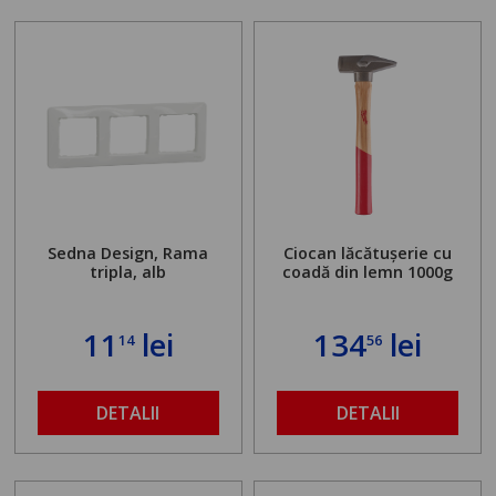
Sedna Design, Rama
Ciocan lăcătușerie cu
tripla, alb
coadă din lemn 1000g
11
lei
134
lei
14
56
DETALII
DETALII