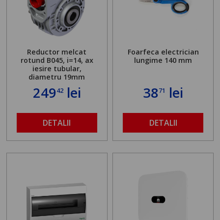
Reductor melcat
Foarfeca electrician
rotund B045, i=14, ax
lungime 140 mm
iesire tubular,
diametru 19mm
249
lei
38
lei
42
71
DETALII
DETALII