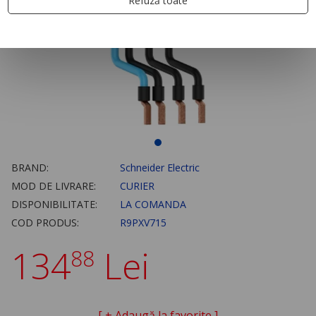
Refuză toate
BRAND:
Schneider Electric
MOD DE LIVRARE:
CURIER
DISPONIBILITATE:
LA COMANDA
COD PRODUS:
R9PXV715
134
Lei
88
[ + Adaugă la favorite ]