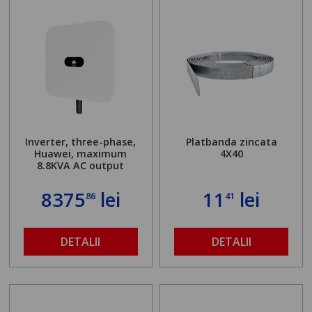
Inverter, three-phase,
Platbanda zincata
Huawei, maximum
4X40
8.8KVA AC output
8375
lei
11
lei
86
41
DETALII
DETALII