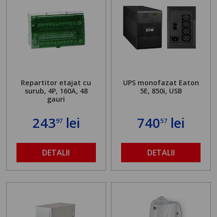
Repartitor etajat cu
UPS monofazat Eaton
surub, 4P, 160A, 48
5E, 850i, USB
gauri
243
lei
740
lei
97
57
DETALII
DETALII