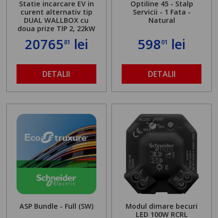
Statie incarcare EV in
Optiline 45 - Stalp
curent alternativ tip
Servicii - 1 Fata -
DUAL WALLBOX cu
Natural
doua prize TIP 2, 22kW
20765
lei
598
lei
81
01
DETALII
DETALII
ASP Bundle - Full (SW)
Modul dimare becuri
LED 100W RCRL