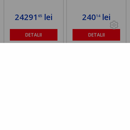
24291
lei
240
lei
65
14
DETALII
DETALII
Rating 0.00
/5
0.00 (0 Review-uri)
5 stele
0
4 stele
0