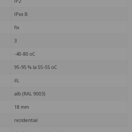
IP2
IPxx B
fix
3
-40-80 oC
95-95 % la 55-55 oC
iIL
alb (RAL 9003)
18 mm
rezidential