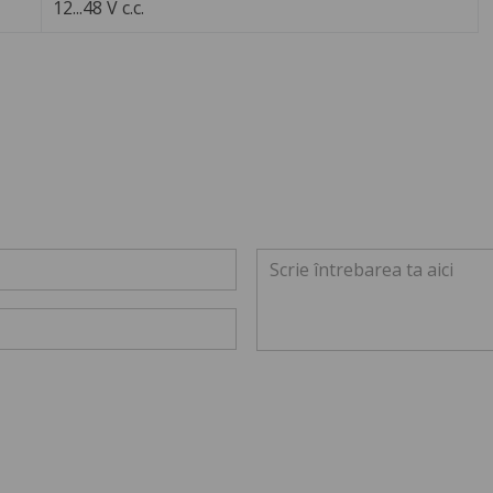
12...48 V c.c.