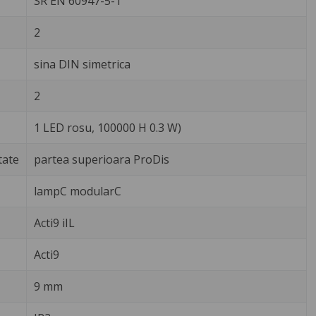
SR EN 60947-5-1
2
sina DIN simetrica
2
1 LED rosu, 100000 H 0.3 W)
tate
partea superioara ProDis
lampC modularC
Acti9 iIL
Acti9
9 mm