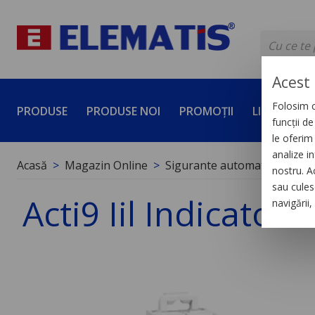
Acest 
Folosim c
PRODUSE
PRODUSE NOI
PROMOȚII
LICHIDĂRI 
funcții d
le oferim 
analize in
Acasă
Magazin Online
Sigurante automate
Cont
nostru. A
sau culese
Acti9 Iil Indicato
navigării