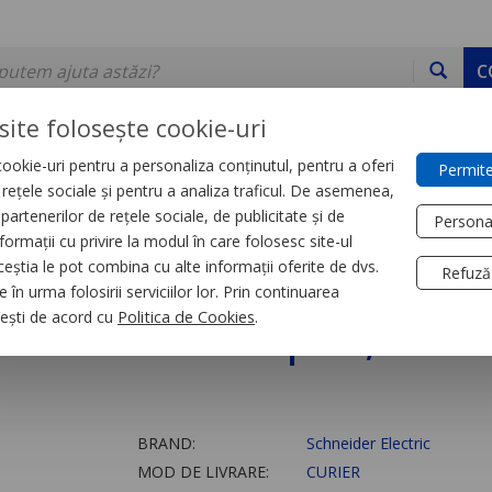
C
site folosește cookie-uri
ookie-uri pentru a personaliza conținutul, pentru a oferi
Permite
DE STOC
SERVICII
DEVINO PARTENER
CONTACT
e rețele sociale și pentru a analiza traficul. De asemenea,
partenerilor de rețele sociale, de publicitate și de
Persona
formații cu privire la modul în care folosesc site-ul
acte Auxiliare si Bobine declansare
ceștia le pot combina cu alte informații oferite de dvs.
Refuză
 în urma folosirii serviciilor lor. Prin continuarea
r Luminos Simplu, Ros
, ești de acord cu
Politica de Cookies
.
BRAND:
Schneider Electric
MOD DE LIVRARE:
CURIER