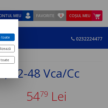
ONTUL MEU
FAVORITE
COȘUL MEU
 toate
0232224477
lizează
 toate
u, 12-48 Vca/Cc
54
Lei
79