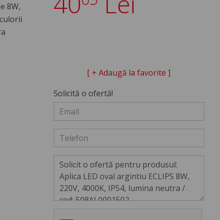
40
Lei
de 8W,
ulorii
ra
[ + Adaugă la favorite ]
Solicită o ofertă!