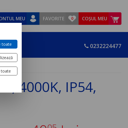
ONTUL MEU
FAVORITE
COȘUL MEU
 toate
0232224477
lizează
 toate
0V, 4000K, IP54,
05