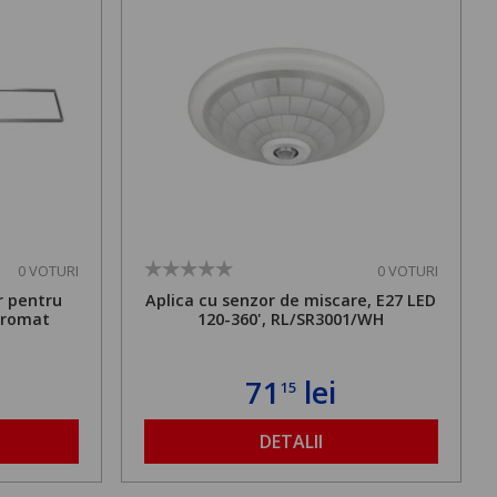
0 VOTURI
0 VOTURI
r pentru
Aplica cu senzor de miscare, E27 LED
cromat
120-360', RL/SR3001/WH
71
lei
15
DETALII