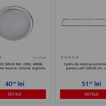
0 VOTURI
ED SIRIUS 8W, 220V, 4000k,
Cadru de montaj exterio
ina neutra, rotund, argintiu
panou Led 120x30 cm, 
40
lei
51
lei
26
05
DETALII
DETALII