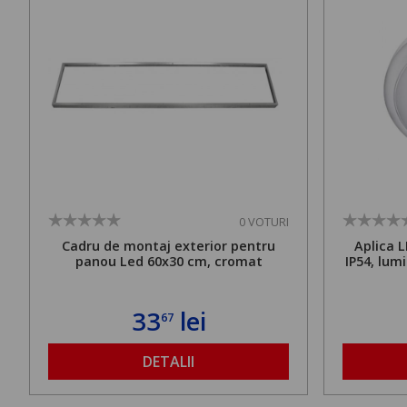
0 VOTURI
Cadru de montaj exterior pentru
Aplica L
panou Led 60x30 cm, cromat
IP54, lum
33
lei
67
DETALII