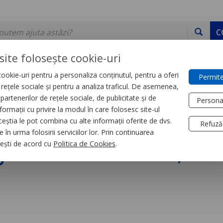
C
site folosește cookie-uri
ookie-uri pentru a personaliza conținutul, pentru a oferi
Permite
DE STOC
SERVICII
DEVINO PARTENER
CONTACT
e rețele sociale și pentru a analiza traficul. De asemenea,
partenerilor de rețele sociale, de publicitate și de
Persona
formații cu privire la modul în care folosesc site-ul
ere
ceștia le pot combina cu alte informații oferite de dvs.
Refuză
 în urma folosirii serviciilor lor. Prin continuarea
gintiu ECLIPS 8W, 22
, ești de acord cu
Politica de Cookies
.