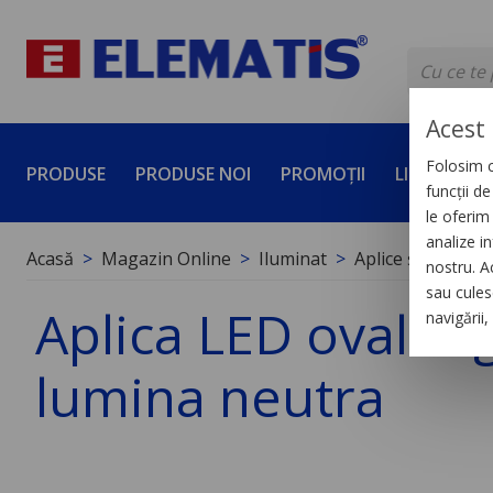
Acest 
Folosim c
PRODUSE
PRODUSE NOI
PROMOȚII
LICHIDĂRI 
funcții d
le oferim 
analize in
Acasă
Magazin Online
Iluminat
Aplice și plafoni
nostru. A
sau culese
Aplica LED oval ar
navigării
lumina neutra