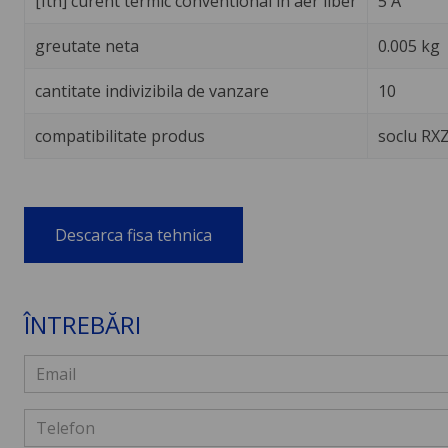
[Ith] curent termic conventional in aer liber
5 A
greutate neta
0.005 kg
cantitate indivizibila de vanzare
10
compatibilitate produs
soclu RX
Descarca fisa tehnica
ÎNTREBĂRI