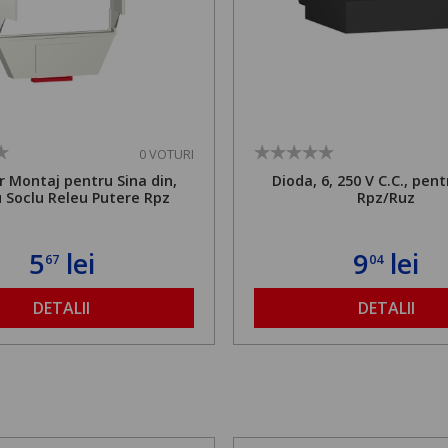
0 VOTURI
 Montaj pentru Sina din,
Dioda, 6, 250 V C.C., pent
 Soclu Releu Putere Rpz
Rpz/Ruz
5
lei
9
lei
67
04
DETALII
DETALII