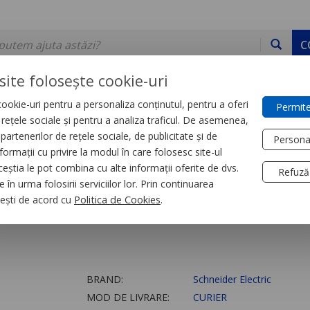
C
site folosește cookie-uri
ookie-uri pentru a personaliza conținutul, pentru a oferi
Permite
DE STOC
SERVICII
DEVINO PARTENER
CONTACT
e rețele sociale și pentru a analiza traficul. De asemenea,
partenerilor de rețele sociale, de publicitate și de
Persona
formații cu privire la modul în care folosesc site-ul
trial
Relee
ceștia le pot combina cu alte informații oferite de dvs.
Refuză
 în urma folosirii serviciilor lor. Prin continuarea
luri Zelio Rxz cu Co
, ești de acord cu
Politica de Cookies
.
BRAND:
Schneider Electric
MOD DE LIVRARE:
CURIER