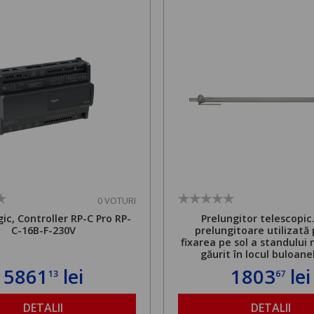
0 VOTURI
ic, Controller RP-C Pro RP-
Prelungitor telescopic
C-16B-F-230V
prelungitoare utilizată
fixarea pe sol a standului 
găurit în locul buloane
ancorare. Greutate maxi
5861
lei
1803
lei
13
67
de 500 kg și înălțime regla
1,8 la 2,9 m
DETALII
DETALII