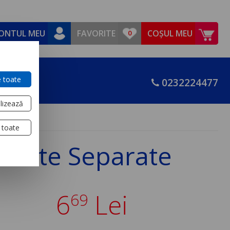
ONTUL MEU
FAVORITE
COȘUL MEU
 toate
0232224477
lizează
 toate
ntacte Separate
6
Lei
69