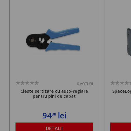
0 VOTURI
Cleste sertizare cu auto-reglare
SpaceLog
pentru pini de capat
94
lei
38
DETALII