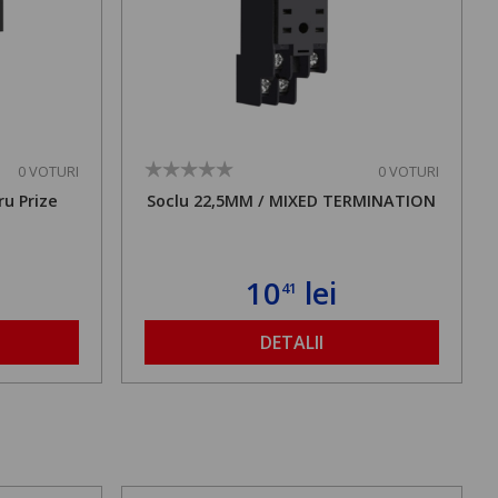
0 VOTURI
0 VOTURI
ru Prize
Soclu 22,5MM / MIXED TERMINATION
10
lei
41
DETALII