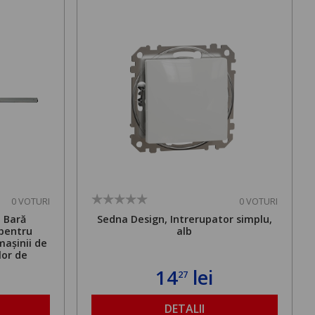
0 VOTURI
0 VOTURI
. Bară
Sedna Design, Intrerupator simplu,
 pentru
alb
mașinii de
lor de
mă admisă
14
lei
27
bilă de la
DETALII