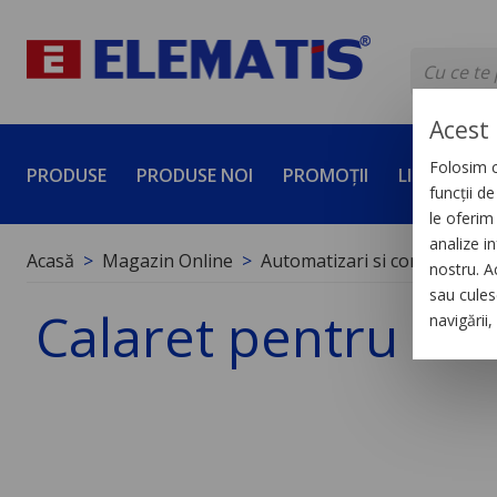
Acest 
Folosim c
PRODUSE
PRODUSE NOI
PROMOȚII
LICHIDĂRI 
funcții d
le oferim 
analize in
Acasă
Magazin Online
Automatizari si control indus
nostru. A
sau culese
Calaret pentru Soc
navigării