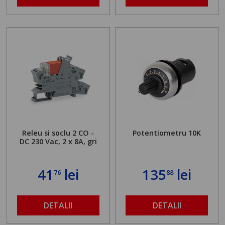
Releu si soclu 2 CO -
Potentiometru 10K
DC 230 Vac, 2 x 8A, gri
41
lei
135
lei
76
88
DETALII
DETALII