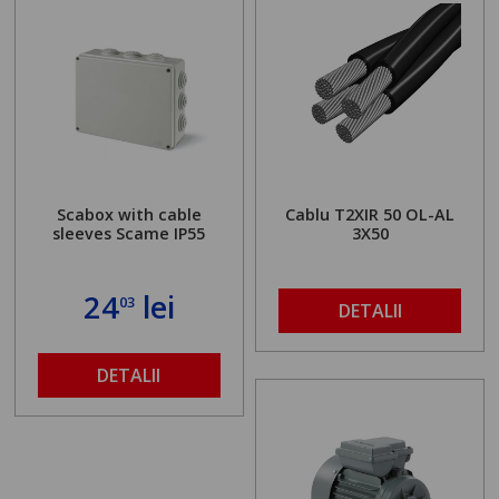
Scabox with cable
Cablu T2XIR 50 OL-AL
sleeves Scame IP55
3X50
24
lei
03
DETALII
DETALII