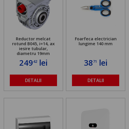
Reductor melcat
Foarfeca electrician
rotund B045, i=14, ax
lungime 140 mm
iesire tubular,
diametru 19mm
249
lei
38
lei
42
71
DETALII
DETALII