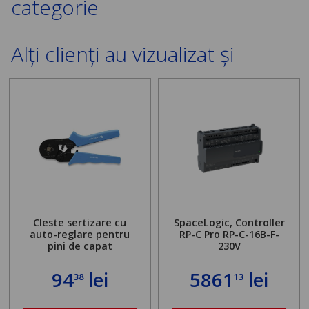
categorie
Alți clienți au vizualizat și
Cleste sertizare cu
SpaceLogic, Controller
auto-reglare pentru
RP-C Pro RP-C-16B-F-
pini de capat
230V
94
lei
5861
lei
38
13