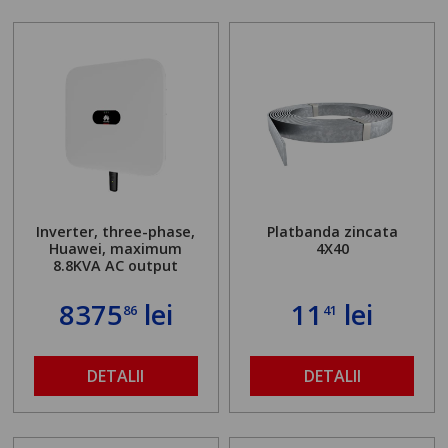
Inverter, three-phase,
Platbanda zincata
Huawei, maximum
4X40
8.8KVA AC output
8375
lei
11
lei
86
41
DETALII
DETALII