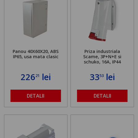
Panou 40X60X20, ABS
Priza industriala
IP65, usa mata clasic
Scame, 3P+N+E si
schuko, 16A, IP44
226
lei
33
lei
21
53
DETALII
DETALII