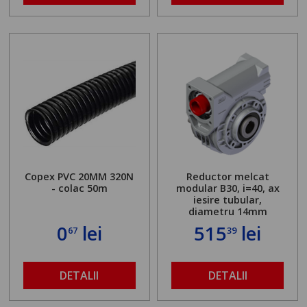
Copex PVC 20MM 320N
Reductor melcat
- colac 50m
modular B30, i=40, ax
iesire tubular,
diametru 14mm
0
lei
515
lei
67
39
DETALII
DETALII