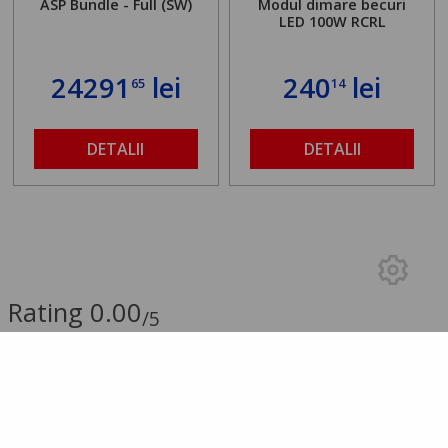
ASP Bundle - Full (SW)
Modul dimare becuri
LED 100W RCRL
24291
lei
240
lei
65
14
DETALII
DETALII
Rating 0.00
/5
0.00 (0 Review-uri)