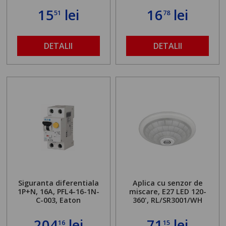
15
lei
16
lei
51
78
DETALII
DETALII
Siguranta diferentiala
Aplica cu senzor de
1P+N, 16A, PFL4-16-1N-
miscare, E27 LED 120-
C-003, Eaton
360', RL/SR3001/WH
204
lei
71
lei
16
15