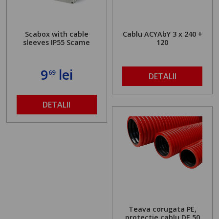
Scabox with cable
Cablu ACYAbY 3 x 240 +
sleeves IP55 Scame
120
9
lei
69
DETALII
DETALII
Teava corugata PE,
protectie cablu DE 50