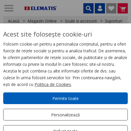
Acasă
Magazin Online
Scule si accesorii
Suporturi și b
Acest site folosește cookie-uri
< Suporturi și bancuri de lucru
Folosim cookie-uri pentru a personaliza conținutul, pentru a oferi
funcții de rețele sociale și pentru a analiza traficul. De asemenea,
Cărucior pentru ciocanul
le oferim partenerilor de rețele sociale, de publicitate și de analize
demolator MX FUEL™
informații cu privire la modul în care folosesc site-ul nostru.
Aceștia le pot combina cu alte informații oferite de dvs. sau
culese în urma folosirii serviciilor lor. Prin continuarea navigării,
ești de acord cu
Politica de Cookies
.
Permite toate
Personalizează