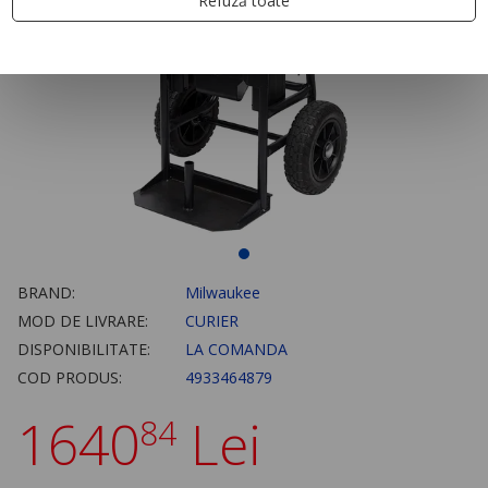
Refuză toate
BRAND:
Milwaukee
MOD DE LIVRARE:
CURIER
DISPONIBILITATE:
LA COMANDA
COD PRODUS:
4933464879
1640
Lei
84