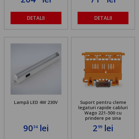
DETALII
DETALII
Lampă LED 4W 230V
Suport pentru cleme
legaturi rapide cabluri
Wago 221-500 cu
prindere pe sina
90
lei
2
lei
34
99