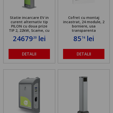
Statie incarcare EV in
Cofret cu montaj
curent alternativ tip
incastrat, 24 module, 2
PILON cu doua prize
borniere, usa
TIP 2, 22kW, Scame, cu
transparenta
server local
24679
lei
85
lei
20
74
DETALII
DETALII