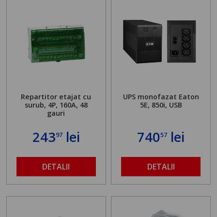
Repartitor etajat cu
UPS monofazat Eaton
surub, 4P, 160A, 48
5E, 850i, USB
gauri
243
lei
740
lei
97
57
DETALII
DETALII