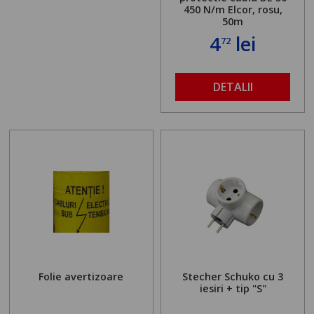
450 N/m Elcor, rosu,
50m
4
lei
72
DETALII
Folie avertizoare
Stecher Schuko cu 3
iesiri + tip "S"