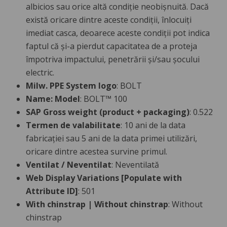
albicios sau orice altă condiție neobișnuită. Dacă
există oricare dintre aceste condiții, înlocuiți
imediat casca, deoarece aceste condiții pot indica
faptul că și-a pierdut capacitatea de a proteja
împotriva impactului, penetrării și/sau șocului
electric.
Milw. PPE System logo
: BOLT
Name: Model
: BOLT™ 100
SAP Gross weight (product + packaging)
: 0.522
Termen de valabilitate
: 10 ani de la data
fabricației sau 5 ani de la data primei utilizări,
oricare dintre acestea survine primul.
Ventilat / Neventilat
: Neventilată
Web Display Variations [Populate with
Attribute ID]
: 501
With chinstrap | Without chinstrap
: Without
chinstrap