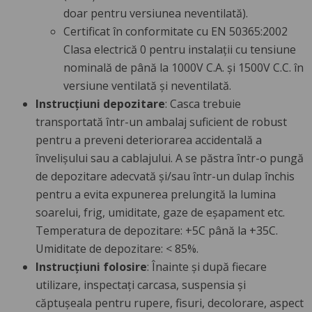
doar pentru versiunea neventilată).
Certificat în conformitate cu EN 50365:2002
Clasa electrică 0 pentru instalații cu tensiune
nominală de până la 1000V C.A. și 1500V C.C. în
versiune ventilată și neventilată.
Instrucțiuni depozitare
: Casca trebuie
transportată într-un ambalaj suficient de robust
pentru a preveni deteriorarea accidentală a
învelișului sau a cablajului. A se păstra într-o pungă
de depozitare adecvată și/sau într-un dulap închis
pentru a evita expunerea prelungită la lumina
soarelui, frig, umiditate, gaze de eșapament etc.
Temperatura de depozitare: +5C până la +35C.
Umiditate de depozitare: < 85%.
Instrucțiuni folosire
: Înainte și după fiecare
utilizare, inspectați carcasa, suspensia și
căptușeala pentru rupere, fisuri, decolorare, aspect