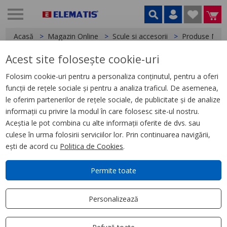
Acasă
Magazin Online
Scule si accesorii
Produse Mil
Acest site folosește cookie-uri
< Produse Milwaukee
Folosim cookie-uri pentru a personaliza conținutul, pentru a oferi
funcții de rețele sociale și pentru a analiza traficul. De asemenea,
Cască albastră neventilată
le oferim partenerilor de rețele sociale, de publicitate și de analize
BOLT™100 - 1 buc.
informații cu privire la modul în care folosesc site-ul nostru.
Aceștia le pot combina cu alte informații oferite de dvs. sau
culese în urma folosirii serviciilor lor. Prin continuarea navigării,
ești de acord cu
Politica de Cookies
.
Permite toate
Personalizează