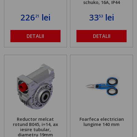
schuko, 16A, IP44
226
lei
33
lei
21
53
DETALII
DETALII
Reductor melcat
Foarfeca electrician
rotund B045, i=14, ax
lungime 140 mm
iesire tubular,
diametru 19mm