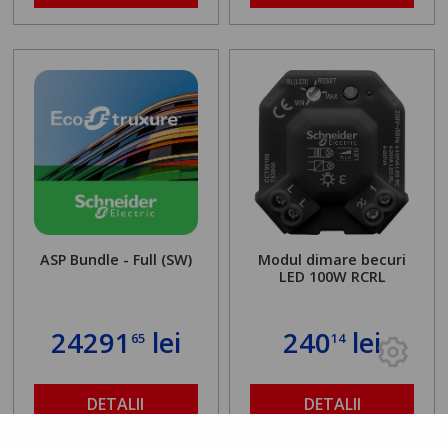
ASP Bundle - Full (SW)
Modul dimare becuri
LED 100W RCRL
24291
lei
240
lei
65
14
DETALII
DETALII