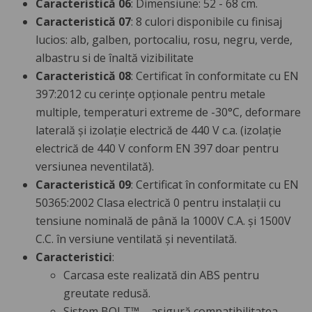
Caracteristică 06
: Dimensiune: 52 - 68 cm.
Caracteristică 07
: 8 culori disponibile cu finisaj
lucios: alb, galben, portocaliu, rosu, negru, verde,
albastru si de înaltă vizibilitate
Caracteristică 08
: Certificat în conformitate cu EN
397:2012 cu cerințe opționale pentru metale
multiple, temperaturi extreme de -30°C, deformare
laterală și izolație electrică de 440 V c.a. (izolație
electrică de 440 V conform EN 397 doar pentru
versiunea neventilată).
Caracteristică 09
: Certificat în conformitate cu EN
50365:2002 Clasa electrică 0 pentru instalații cu
tensiune nominală de până la 1000V C.A. și 1500V
C.C. în versiune ventilată și neventilată.
Caracteristici
:
Carcasa este realizată din ABS pentru
greutate redusă.
Sistem BOLT™ – asigură compatibilitatea