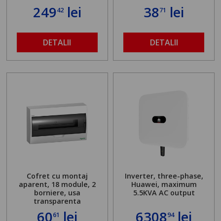
249
lei
38
lei
42
71
DETALII
DETALII
Cofret cu montaj
Inverter, three-phase,
aparent, 18 module, 2
Huawei, maximum
borniere, usa
5.5KVA AC output
transparenta
60
lei
6308
lei
61
94