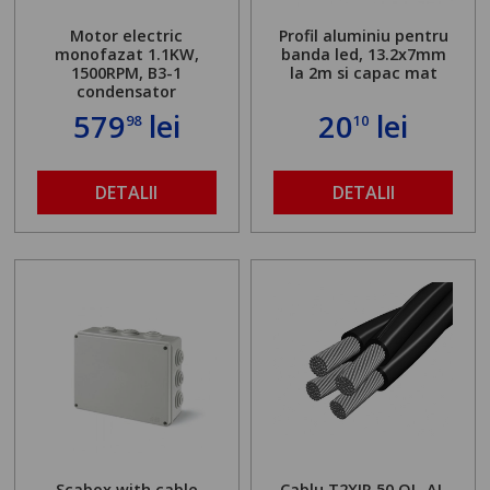
Motor electric
Profil aluminiu pentru
monofazat 1.1KW,
banda led, 13.2x7mm
1500RPM, B3-1
la 2m si capac mat
condensator
579
lei
20
lei
98
10
DETALII
DETALII
Scabox with cable
Cablu T2XIR 50 OL-AL