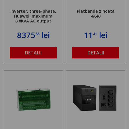
Inverter, three-phase,
Platbanda zincata
Huawei, maximum
4X40
8.8KVA AC output
8375
lei
11
lei
86
41
DETALII
DETALII