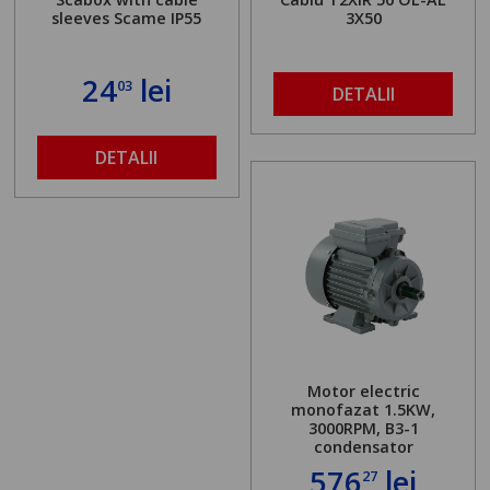
sleeves Scame IP55
3X50
24
lei
03
DETALII
DETALII
Motor electric
monofazat 1.5KW,
3000RPM, B3-1
condensator
576
lei
27