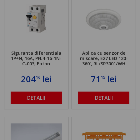
Siguranta diferentiala
Aplica cu senzor de
1P+N, 16A, PFL4-16-1N-
miscare, E27 LED 120-
C-003, Eaton
360', RL/SR3001/WH
204
lei
71
lei
16
15
DETALII
DETALII