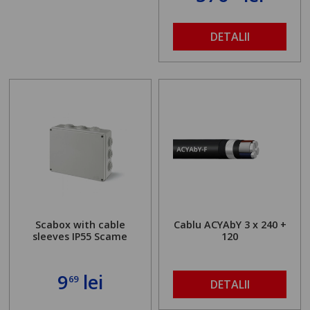
DETALII
Scabox with cable
Cablu ACYAbY 3 x 240 +
sleeves IP55 Scame
120
9
lei
69
DETALII