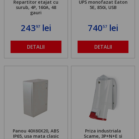
Repartitor etajat cu
UPS monofazat Eaton
surub, 4P, 160A, 48
5E, 850i, USB
gauri
243
lei
740
lei
97
57
DETALII
DETALII
Panou 40X60X20, ABS
Priza industriala
IP65, usa mata clasic
Scame, 3P+N+E si