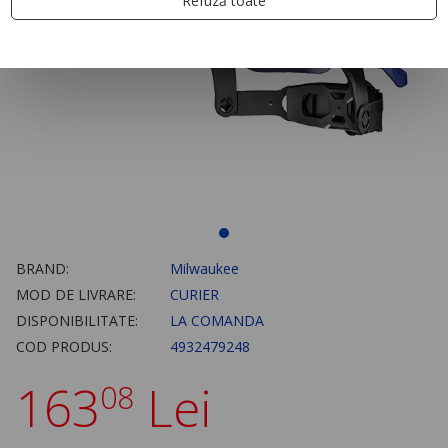
Refuză toate
BRAND:
Milwaukee
MOD DE LIVRARE:
CURIER
DISPONIBILITATE:
LA COMANDA
COD PRODUS:
4932479248
163
Lei
08