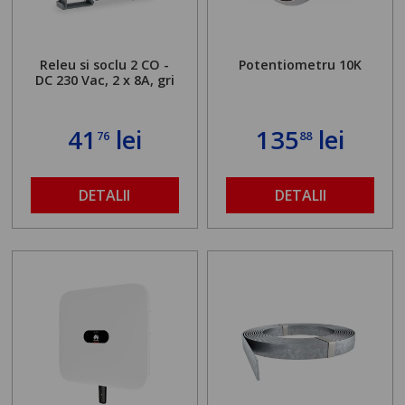
Releu si soclu 2 CO -
Potentiometru 10K
DC 230 Vac, 2 x 8A, gri
41
lei
135
lei
76
88
DETALII
DETALII