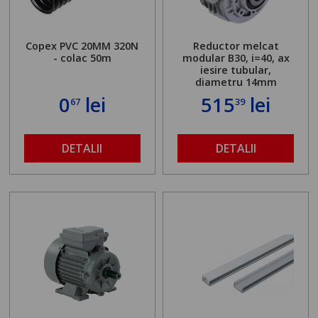
Copex PVC 20MM 320N
Reductor melcat
- colac 50m
modular B30, i=40, ax
iesire tubular,
diametru 14mm
0
lei
515
lei
67
39
DETALII
DETALII