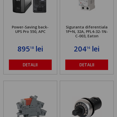
Power-Saving back-
Siguranta diferentiala
UPS Pro 550, APC
1P+N, 32A, PFL4-32-1N-
C-003, Eaton
895
lei
204
lei
18
16
DETALII
DETALII