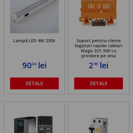
Lampă LED 4W 230V
Suport pentru cleme
legaturi rapide cabluri
Wago 221-500 cu
prindere pe sina
90
lei
2
lei
34
99
DETALII
DETALII