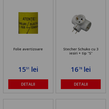
Folie avertizoare
Stecher Schuko cu 3
iesiri + tip "S"
15
lei
16
lei
51
78
DETALII
DETALII