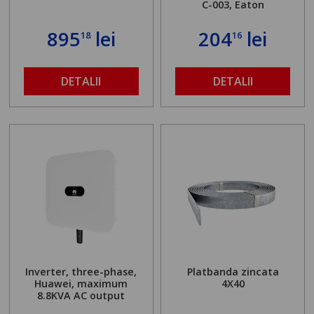
C-003, Eaton
895
lei
204
lei
18
16
DETALII
DETALII
Inverter, three-phase,
Platbanda zincata
Huawei, maximum
4X40
8.8KVA AC output