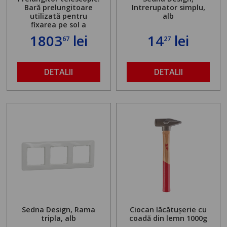
Bară prelungitoare
Intrerupator simplu,
utilizată pentru
alb
fixarea pe sol a
standului mașinii de
1803
lei
14
lei
67
27
găurit în locul
buloanelor de
ancorare. Greutate
maximă admisă de 500
DETALII
DETALII
kg și înălțime reglabilă
de la 1,8 la 2,9 m
Sedna Design, Rama
Ciocan lăcătușerie cu
tripla, alb
coadă din lemn 1000g