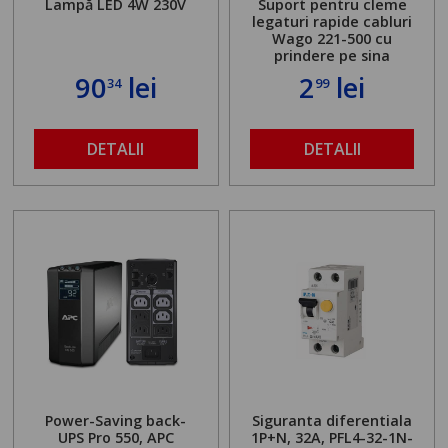
Lampă LED 4W 230V
Suport pentru cleme
legaturi rapide cabluri
Wago 221-500 cu
prindere pe sina
90
lei
2
lei
34
99
DETALII
DETALII
Power-Saving back-
Siguranta diferentiala
UPS Pro 550, APC
1P+N, 32A, PFL4-32-1N-