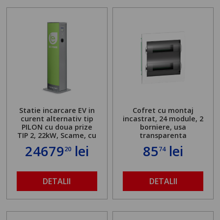
Statie incarcare EV in
Cofret cu montaj
curent alternativ tip
incastrat, 24 module, 2
PILON cu doua prize
borniere, usa
TIP 2, 22kW, Scame, cu
transparenta
server local
24679
lei
85
lei
20
74
DETALII
DETALII