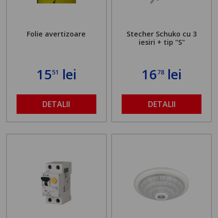
Folie avertizoare
Stecher Schuko cu 3
iesiri + tip "S"
15
lei
16
lei
51
78
DETALII
DETALII