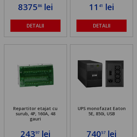
8375
lei
11
lei
86
41
DETALII
DETALII
Repartitor etajat cu
UPS monofazat Eaton
surub, 4P, 160A, 48
5E, 850i, USB
gauri
243
lei
740
lei
97
57