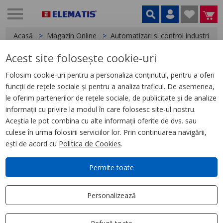
Acasă
Magazin Online
Automatizari si control industrial
Acest site folosește cookie-uri
< Relee
Folosim cookie-uri pentru a personaliza conținutul, pentru a oferi
funcții de rețele sociale și pentru a analiza traficul. De asemenea,
Cleme Metalice de Retinere,
le oferim partenerilor de rețele sociale, de publicitate și de analize
pentru Soclu Rpzf2
informații cu privire la modul în care folosesc site-ul nostru.
Aceștia le pot combina cu alte informații oferite de dvs. sau
culese în urma folosirii serviciilor lor. Prin continuarea navigării,
ești de acord cu
Politica de Cookies
.
Permite toate
Personalizează