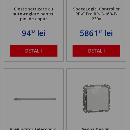
Cleste sertizare cu
SpaceLogic, Controller
auto-reglare pentru
RP-C Pro RP-C-16B-F-
pini de capat
230V
94
lei
5861
lei
38
13
DETALII
DETALII
Prelungitor telescopic.
Sedna Design,