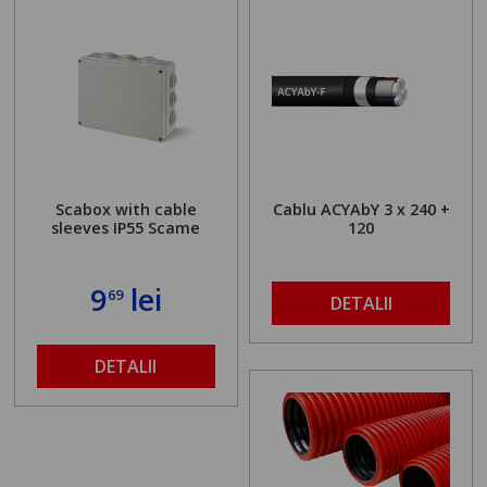
Scabox with cable
Cablu ACYAbY 3 x 240 +
sleeves IP55 Scame
120
9
lei
69
DETALII
DETALII