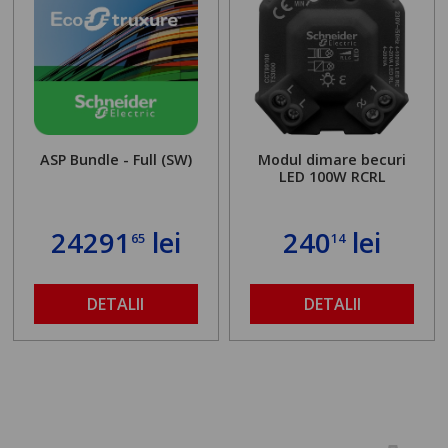
ASP Bundle - Full (SW)
Modul dimare becuri
LED 100W RCRL
24291
lei
240
lei
65
14
DETALII
DETALII