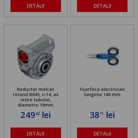
DETALII
DETALII
Reductor melcat
Foarfeca electrician
rotund B045, i=14, ax
lungime 140 mm
iesire tubular,
diametru 19mm
249
lei
38
lei
42
71
DETALII
DETALII