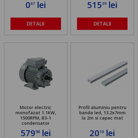
0
lei
515
lei
67
39
DETALII
DETALII
Motor electric
Profil aluminiu pentru
monofazat 1.1KW,
banda led, 13.2x7mm
1500RPM, B3-1
la 2m si capac mat
condensator
579
lei
20
lei
98
10