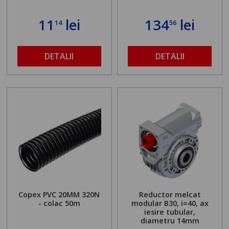
11
lei
134
lei
14
56
DETALII
DETALII
Copex PVC 20MM 320N
Reductor melcat
- colac 50m
modular B30, i=40, ax
iesire tubular,
diametru 14mm