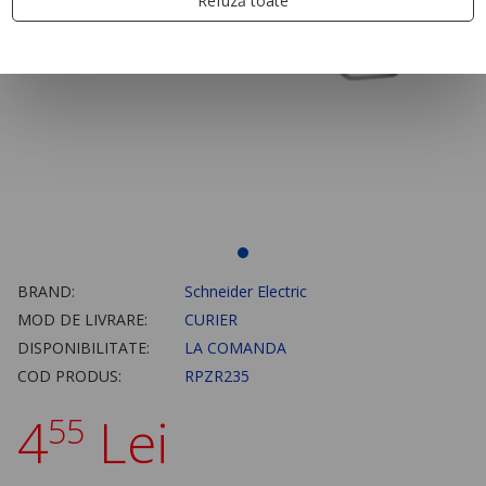
Refuză toate
BRAND:
Schneider Electric
MOD DE LIVRARE:
CURIER
DISPONIBILITATE:
LA COMANDA
COD PRODUS:
RPZR235
4
Lei
55