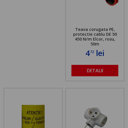
Teava corugata PE,
protectie cablu DE 50
450 N/m Elcor, rosu,
50m
4
lei
72
DETALII