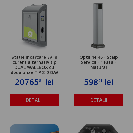
Statie incarcare EV in
Optiline 45 - Stalp
curent alternativ tip
Servicii - 1 Fata -
DUAL WALLBOX cu
Natural
doua prize TIP 2, 22kW
20765
lei
598
lei
81
01
DETALII
DETALII