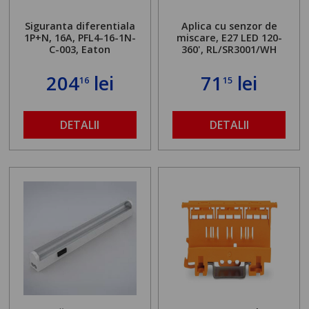
Siguranta diferentiala
Aplica cu senzor de
1P+N, 16A, PFL4-16-1N-
miscare, E27 LED 120-
C-003, Eaton
360', RL/SR3001/WH
204
lei
71
lei
16
15
DETALII
DETALII